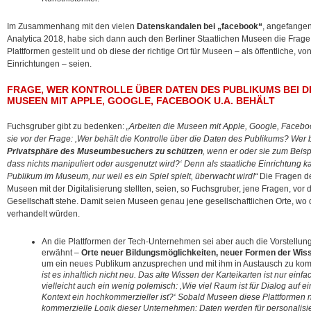
Im Zusammenhang mit den vielen
Datenskandalen bei „facebook“
, angefange
Analytica 2018, habe sich dann auch den Berliner Staatlichen Museen die Frage
Plattformen gestellt und ob diese der richtige Ort für Museen – als öffentliche, vo
Einrichtungen – seien.
FRAGE, WER KONTROLLE ÜBER DATEN DES PUBLIKUMS BEI 
MUSEEN MIT APPLE, GOOGLE, FACEBOOK U.A. BEHÄLT
Fuchsgruber gibt zu bedenken:
„Arbeiten die Museen mit Apple, Google, Faceb
sie vor der Frage: ,Wer behält die Kontrolle über die Daten des Publikums? Wer 
Privatsphäre des Museumbesuchers zu schützen
, wenn er oder sie zum Beispi
dass nichts manipuliert oder ausgenutzt wird?‘ Denn als staatliche Einrichtung 
Publikum im Museum, nur weil es ein Spiel spielt, überwacht wird!“
Die Fragen de
Museen mit der Digitalisierung stellten, seien, so Fuchsgruber, jene Fragen, vo
Gesellschaft stehe. Damit seien Museen genau jene gesellschaftlichen Orte, wo 
verhandelt würden.
An die Plattformen der Tech-Unternehmen sei aber auch die Vorstellung
erwähnt –
Orte neuer Bildungsmöglichkeiten, neuer Formen der Wis
um ein neues Publikum anzusprechen und mit ihm in Austausch zu k
ist es inhaltlich nicht neu. Das alte Wissen der Karteikarten ist nur einf
vielleicht auch ein wenig polemisch: ,Wie viel Raum ist für Dialog auf 
Kontext ein hochkommerzieller ist?‘ Sobald Museen diese Plattformen n
kommerzielle Logik dieser Unternehmen: Daten werden für personalisi