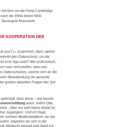
n mit dem um die Firma Cambridge
 nach der Ethik dieser Web-
n Steuergeld finanzierte
DER KOOPERATION DER
ook und Co. zusammen, dann stehen
betreibt den Datenschutz, um die
el eine App nutzt? Wer prüft kritisch,
kann man nicht wollen, dass das
s Datenschutzes, welche sich an die
r deren Beantwortung die gesamte
die großen aktuellen Fragen der Zeit
 geknüpft, dass diese – wie bereits
sensvermittlung
seien, mithin Orte,
ommen.
„Aber nur weil etwas digital ist,
acher zugänglich. Und ich frage,
einer solchen Medienplattform, wo der
utzen, begeben sie sich in die
erte Werbung genutzt und damit zur