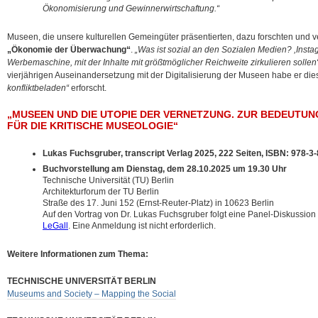
Ökonomisierung und Gewinnerwirtschaftung.“
Museen, die unsere kulturellen Gemeingüter präsentierten, dazu forschten und v
„Ökonomie der Überwachung“
.
„Was ist sozial an den Sozialen Medien? ,Instagr
Werbemaschine, mit der Inhalte mit größtmöglicher Reichweite zirkulieren sollen
vierjährigen Auseinandersetzung mit der Digitalisierung der Museen habe er di
konfliktbeladen“
erforscht.
„MUSEEN UND DIE UTOPIE DER VERNETZUNG. ZUR BEDEUTU
FÜR DIE KRITISCHE MUSEOLOGIE“
Lukas Fuchsgruber, transcript Verlag 2025, 222 Seiten, ISBN: 978-3
Buchvorstellung am Dienstag, dem 28.10.2025 um 19.30 Uhr
Technische Universität (TU) Berlin
Architekturforum der TU Berlin
Straße des 17. Juni 152 (Ernst-Reuter-Platz) in 10623 Berlin
Auf den Vortrag von Dr. Lukas Fuchsgruber folgt eine Panel-Diskussion
LeGall
. Eine Anmeldung ist nicht erforderlich.
Weitere Informationen zum Thema:
TECHNISCHE UNIVERSITÄT BERLIN
Museums and Society – Mapping the Social