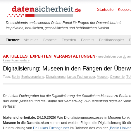
Startseite
Koopera
Deutschlands umfassendes Online-Portal für Fragen der Datensicherheit
im privaten, beruflichen, geschäftlichen und behördlichen Umfeld
Themen:
Aktuelles
Branche
Experten
Portraits
Positionspapier
P
AKTUELLES
,
EXPERTEN
,
VERANSTALTUNGEN
- geschrieben von
dp
am 
keine Kommentare
Digitalisierung: Museen in den Fängen der Übe
Tags:
Berlin
,
Buchvorstellung
,
Digitalisierung
,
Lukas Fuchsgruber
,
Museen
,
Ökonomie
,
TU
Dr. Lukas Fuchsgruber hat die Digitalisierung der Staatlichen Museen zu Berlin 
das Werk „Museen und die Utopie der Vernetzung. Zur Bedeutung digitaler Samm
verfasst
[datensicherheit.de, 24.10.2025]
Wie Digitalisierungsprozesse in Museen konkr
Museen in die Datenbanken
kommt und welche Folgen die Digitalisierung für d
Untersuchung von
Dr. Lukas Fuchsgruber
im Rahmen des von der
„Berlin Univer