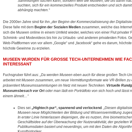
Sammlungen suchen kann, sondern weil die Museen, die bis dahin nac
suchten, sich für ein kommerzielles Produkt entschieden und sich dam
abhängig machten.“
Die 2000er-Jahre sind für ihn
„der Beginn der Kommerzialisierung der Digitali
Diese falle mit dem
Beginn der Sozialen Medien
zusammen, welche das Internet 
sich die Museen online in einem Umfeld wieder, welches von einer Flut privater 
Schmink- und Modevideos bis hin zu Urlaubs- und anderen privatesten Fotos. Ger
Web-Plattformen von vor allem „Google“ und „facebook“ gehe es darum, höchst
höchste Gewinne zu erzielen.
MUSEEN WURDEN FÜR GROSSE TECH-UNTERNEHMEN WIE FAC
NTERESSANT
Fuchsgruber führt aus:
„Da werden Museen eben auch für diese großen Tech-Un
arbeitet mit Museen zusammen, um neue Vermittlungsformate wie VR-Brillen zu e
präsentiert Museumssammlungen im Netz mit neuen Techniken.
Virtuelle Rund
Museumsbesuch vor Ort
oder man lädt ein Porträtfoto von sich hoch und läss
einem ähnelt…“
Dies sei
„Hightech pur“, spannend und verlockend
.
„Diesen digitalis
Museen neue Möglichkeiten der Bildung und Wissensvermittlung zugesc
In erster Linie hinterlassen diejenigen, die es nutzen, ihre biometrisc
Geschäftsidee auf der Überwachung der Nutzeraktivität, der gezielte
Publikumsdaten basiert und neuerdings, um mit den Daten die Algorithme
Kunsthistoriker.