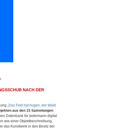
n
UNGSSCHUB NACH DER
hnung
„Das Feld hat Augen, der Wald
bjekten aus den 15 Sammlungen
men Datenbank für jedermann digital
nen wie einer Objektbeschreibung,
e das Kunstwerk in den Besitz der