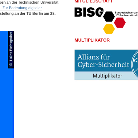
MITGLIEDSCHAFT
gen
an der Technischen Universität
. Zur Bedeutung digitaler
tellung an der TU Berlin am 28.
MULTIPLIKATOR