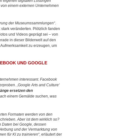
h eigenen digitalen Lösungen
it von einem externen Unternehmen
sierung der Museumssammlungen“
.
stark veränderten. Plötzlich fanden
Fotos und Videos geprägt sei – von
ade in dieser Bilderwelt auf den
e Aufmerksamkeit zu erzeugen, um
EBOOK UND GOOGLE I
ternehmen interessant. Facebook
rproben. ‚Google Arts and Culture‘
gänge ersetzen den
t nach einem Gemälde suchen, was
ierten Formaten werden von den
hrieben. Aber ist dem wirklich so?
hen Daten bei Google, dessen
n Werbung und der Vermarktung von
n für KI zu trainieren“
, erläutert der