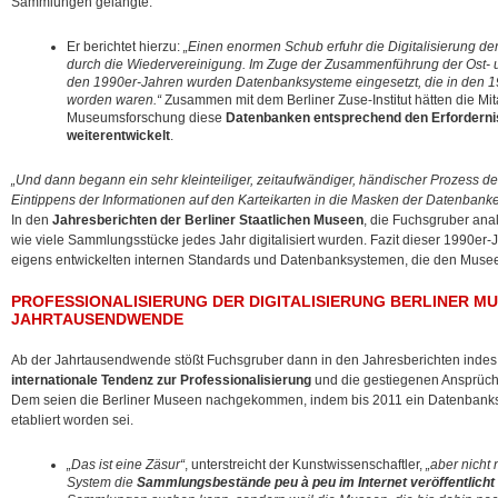
Sammlungen gelangte.
Er berichtet hierzu:
„Einen enormen Schub erfuhr die Digitalisierung d
durch die Wiedervereinigung. Im Zuge der Zusammenführung der Ost-
den 1990er-Jahren wurden Datenbanksysteme eingesetzt, die in den 19
worden waren.“
Zusammen mit dem Berliner Zuse-Institut hätten die Mitarb
Museumsforschung diese
Datenbanken entsprechend den Erforderni
weiterentwickelt
.
„Und dann begann ein sehr kleinteiliger, zeitaufwändiger, händischer Prozess d
Eintippens der Informationen auf den Karteikarten in die Masken der Datenbanke
In den
Jahresberichten der Berliner Staatlichen Museen
, die Fuchsgruber anal
wie viele Sammlungsstücke jedes Jahr digitalisiert wurden. Fazit dieser 1990er-J
eigens entwickelten internen Standards und Datenbanksystemen, die den Museen
PROFESSIONALISIERUNG DER DIGITALISIERUNG BERLINER M
JAHRTAUSENDWENDE
Ab der Jahrtausendwende stößt Fuchsgruber dann in den Jahresberichten indes
internationale Tendenz zur Professionalisierung
und die gestiegenen Ansprüche
Dem seien die Berliner Museen nachgekommen, indem bis 2011 ein Datenbanks
etabliert worden sei.
„Das ist eine Zäsur“
, unterstreicht der Kunstwissenschaftler,
„aber nicht
System die
Sammlungsbestände peu à peu im Internet veröffentlicht