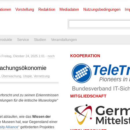
tionen
Vorstellung
Redaktion
Mediadaten
Nutzungsbedingungen
Im
rodukte
Service
Studien
Veranstaltungen
KOOPERATION
Freitag, Oktober 24, 2025 1:01 -
noch
rwachungsökonomie
,
Überwachung
,
Utopie
,
Vernetzung
erforscht und zu seinen Erkenntnissen
MITGLIEDSCHAFT
lungen für die kritische Museologie“
et ablaufen, wie das
Wissen der
ie Museen hat, war Gegenstand einer
sity Alliance“
geförderten Projektes