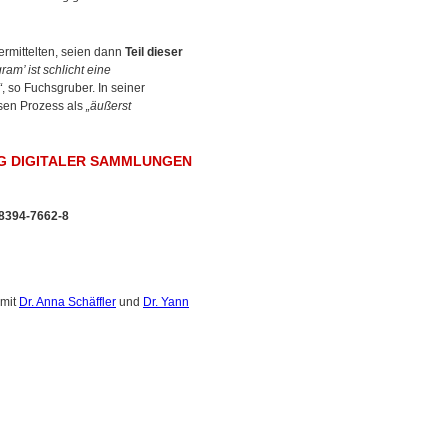
ermittelten, seien dann
Teil dieser
am’ ist schlicht eine
“
, so Fuchsgruber. In seiner
esen Prozess als
„äußerst
NG DIGITALER SAMMLUNGEN
-8394-7662-8
 mit
Dr. Anna Schäffler
und
Dr. Yann