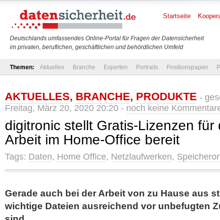
Startseite
Koopera
Deutschlands umfassendes Online-Portal für Fragen der Datensicherheit
im privaten, beruflichen, geschäftlichen und behördlichen Umfeld
Themen:
Aktuelles
Branche
Experten
Portraits
Positionspapier
P
AKTUELLES
,
BRANCHE
,
PRODUKTE
- ges
Freitag, März 20, 2020 20:20 -
noch keine Kommentar
digitronic stellt Gratis-Lizenzen für
Arbeit im Home-Office bereit
Tags:
Daten
,
Home Office
,
Netzlaufwerken
,
Speicheror
Gerade auch bei der Arbeit von zu Hause aus ste
wichtige Dateien ausreichend vor unbefugten Z
sind