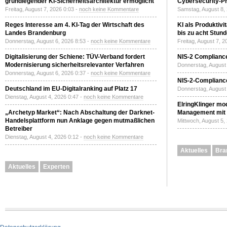
grundlegender KI-Sicherheitsarchitektur ermöglicht
Cybersecurity-Pri
Freitag, August 7, 2026 0:03 -
noch keine Kommentare
Samstag, August 8,
Reges Interesse am 4. KI-Tag der Wirtschaft des
KI als Produktivi
Landes Brandenburg
bis zu acht Stun
Donnerstag, August 6, 2026 8:53 -
noch keine Kommentare
Freitag, August 7, 
Digitalisierung der Schiene: TÜV-Verband fordert
NIS-2 Compliance
Modernisierung sicherheitsrelevanter Verfahren
Donnerstag, August 
Donnerstag, August 6, 2026 0:37 -
noch keine Kommentare
NIS-2-Compliance
Deutschland im EU-Digitalranking auf Platz 17
Donnerstag, August 
Dienstag, August 4, 2026 0:47 -
noch keine Kommentare
ElringKlinger mod
„Archetyp Market“: Nach Abschaltung der Darknet-
Management mit 
Handelsplattform nun Anklage gegen mutmaßlichen
Mittwoch, August 5,
Betreiber
Dienstag, August 4, 2026 0:12 -
noch keine Kommentare
Aktuelles
Bra
Aktuelles
Experten