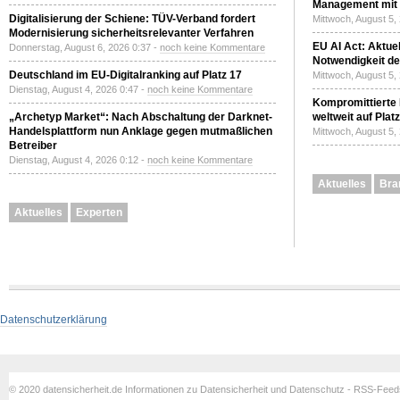
Management mit 
Digitalisierung der Schiene: TÜV-Verband fordert
Mittwoch, August 5,
Modernisierung sicherheitsrelevanter Verfahren
EU AI Act: Aktuel
Donnerstag, August 6, 2026 0:37 -
noch keine Kommentare
Notwendigkeit de
Deutschland im EU-Digitalranking auf Platz 17
Mittwoch, August 5,
Dienstag, August 4, 2026 0:47 -
noch keine Kommentare
Kompromittierte
„Archetyp Market“: Nach Abschaltung der Darknet-
weltweit auf Plat
Handelsplattform nun Anklage gegen mutmaßlichen
Mittwoch, August 5,
Betreiber
Dienstag, August 4, 2026 0:12 -
noch keine Kommentare
Aktuelles
Bra
Aktuelles
Experten
Datenschutzerklärung
© 2020 datensicherheit.de Informationen zu Datensicherheit und Datenschutz - RSS-Fee