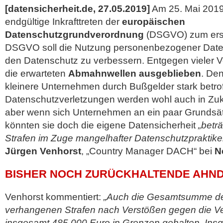
[datensicherheit.de, 27.05.2019]
Am 25. Mai 2019
endgültige Inkrafttreten der
europäischen
Datenschutzgrundverordnung
(DSGVO) zum erste
DSGVO soll die Nutzung personenbezogener Date
den Datenschutz zu verbessern. Entgegen vieler 
die erwarteten
Abmahnwellen ausgeblieben
. De
kleinere Unternehmen durch Bußgelder stark betrof
Datenschutzverletzungen werden wohl auch in Zu
aber wenn sich Unternehmen an ein paar Grundsät
könnten sie doch die eigene Datensicherheit
„betr
Strafen im Zuge mangelhafter Datenschutzpraktik
Jürgen Venhorst
, „Country Manager DACH“ bei
N
BISHER NOCH ZURÜCKHALTENDE AHN
Venhorst kommentiert:
„Auch die Gesamtsumme der
verhangenen Strafen nach Verstößen gegen die Ve
insgesamt 485.000 Euro in Grenzen gehalten. Ins