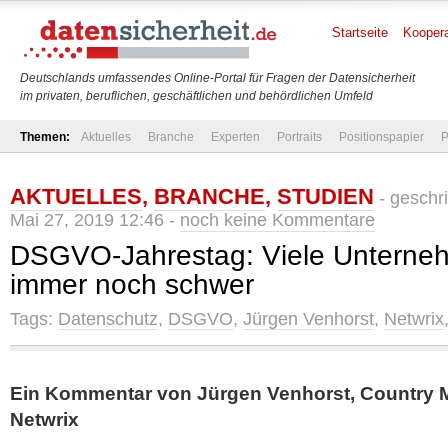
Startseite
Koopera
Deutschlands umfassendes Online-Portal für Fragen der Datensicherheit
im privaten, beruflichen, geschäftlichen und behördlichen Umfeld
Themen:
Aktuelles
Branche
Experten
Portraits
Positionspapier
P
AKTUELLES
,
BRANCHE
,
STUDIEN
- geschr
Mai 27, 2019 12:46 -
noch keine Kommentare
DSGVO-Jahrestag: Viele Unterneh
immer noch schwer
Tags:
Datenschutz
,
DSGVO
,
Jürgen Venhorst
,
Netwrix
Ein Kommentar von Jürgen Venhorst, Country
Netwrix