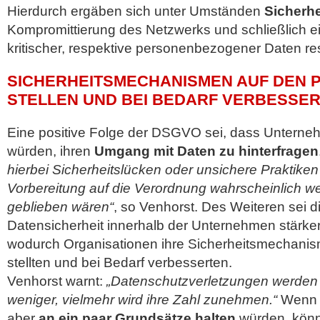
Hierdurch ergäben sich unter Umständen
Sicherh
Kompromittierung des Netzwerks und schließlich
kritischer, respektive personenbezogener Daten re
SICHERHEITSMECHANISMEN AUF DEN 
STELLEN UND BEI BEDARF VERBESSER
Eine positive Folge der DSGVO sei, dass Untern
würden, ihren
Umgang mit Daten zu hinterfragen
hierbei Sicherheitslücken oder unsichere Praktiken
Vorbereitung auf die Verordnung wahrscheinlich we
geblieben wären“
, so Venhorst. Des Weiteren sei d
Datensicherheit innerhalb der Unternehmen stärker
wodurch Organisationen ihre Sicherheitsmechanis
stellten und bei Bedarf verbesserten.
Venhorst warnt:
„Datenschutzverletzungen werden i
weniger, vielmehr wird ihre Zahl zunehmen.“
Wenn 
aber
an ein paar Grundsätze halten
würden, könn