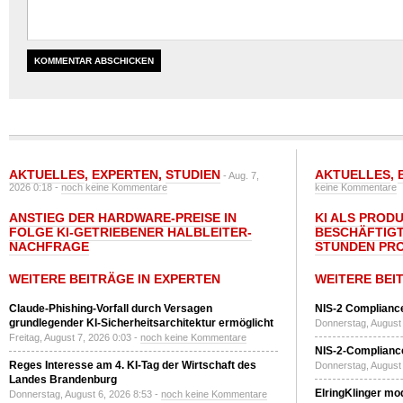
AKTUELLES
,
EXPERTEN
,
STUDIEN
AKTUELLES
,
- Aug. 7,
2026 0:18 -
noch keine Kommentare
keine Kommentare
ANSTIEG DER HARDWARE-PREISE IN
KI ALS PROD
FOLGE KI-GETRIEBENER HALBLEITER-
BESCHÄFTIGT
NACHFRAGE
STUNDEN PR
WEITERE BEITRÄGE IN EXPERTEN
WEITERE BEI
Claude-Phishing-Vorfall durch Versagen
NIS-2 Compliance
grundlegender KI-Sicherheitsarchitektur ermöglicht
Donnerstag, August 
Freitag, August 7, 2026 0:03 -
noch keine Kommentare
NIS-2-Compliance
Reges Interesse am 4. KI-Tag der Wirtschaft des
Donnerstag, August 
Landes Brandenburg
ElringKlinger mod
Donnerstag, August 6, 2026 8:53 -
noch keine Kommentare