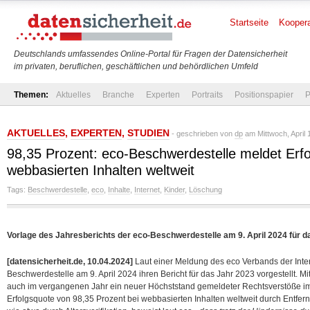
Startseite
Koopera
Deutschlands umfassendes Online-Portal für Fragen der Datensicherheit
im privaten, beruflichen, geschäftlichen und behördlichen Umfeld
Themen:
Aktuelles
Branche
Experten
Portraits
Positionspapier
P
AKTUELLES
,
EXPERTEN
,
STUDIEN
- geschrieben von
dp
am Mittwoch, April 
98,35 Prozent: eco-Beschwerdestelle meldet Erf
webbasierten Inhalten weltweit
Tags:
Beschwerdestelle
,
eco
,
Inhalte
,
Internet
,
Kinder
,
Löschung
Vorlage des Jahresberichts der eco-Beschwerdestelle am 9. April 2024 für d
[datensicherheit.de, 10.04.2024]
Laut einer Meldung des eco Verbands der Intern
Beschwerdestelle am 9. April 2024 ihren Bericht für das Jahr 2023 vorgestellt. Mi
auch im vergangenen Jahr ein neuer Höchststand gemeldeter Rechtsverstöße im 
Erfolgsquote von 98,35 Prozent bei webbasierten Inhalten weltweit durch Entfern