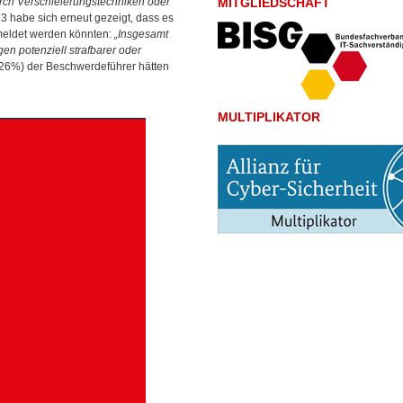
urch Verschleierungstechniken oder
MITGLIEDSCHAFT
23 habe sich erneut gezeigt, dass es
emeldet werden könnten:
„Insgesamt
n potenziell strafbarer oder
,26%) der
Beschwerdeführer hätten
MULTIPLIKATOR