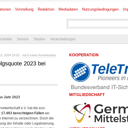
tionen
Vorstellung
Redaktion
Mediadaten
Nutzungsbedingungen
Im
rodukte
Service
Studien
Veranstaltungen
KOOPERATION
10, 2024 10:02 -
noch keine Kommentare
olgsquote 2023 bei
MITGLIEDSCHAFT
as Jahr 2023
etwirtschaft e.V. hat die eco-
t
17.493 berechtigten Fällen
sei
Internet zu verzeichnen. Doch die
ung der Inhalte oder Legalisierung,