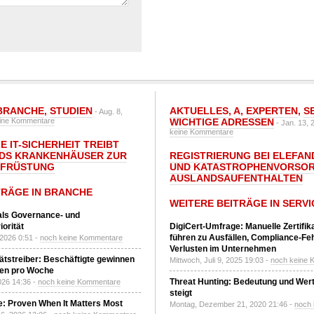
BRANCHE
,
STUDIEN
AKTUELLES
,
A
,
EXPERTEN
,
S
- Aug. 8,
ine Kommentare
WICHTIGE ADRESSEN
- Jan. 13, 
keine Kommentare
E IT-SICHERHEIT TREIBT
DS KRANKENHÄUSER ZUR
REGISTRIERUNG BEI ELEFAND
UFRÜSTUNG
UND KATASTROPHENVORSOR
AUSLANDSAUFENTHALTEN
TRÄGE IN BRANCHE
WEITERE BEITRÄGE IN SERVI
 als Governance- und
orität
DigiCert-Umfrage: Manuelle Zertifi
führen zu Ausfällen, Compliance-Fe
 2026 0:51 -
noch keine Kommentare
Verlusten im Unternehmen
tätstreiber: Beschäftigte gewinnen
Mittwoch, Juli 9, 2025 19:03 -
noch keine 
den pro Woche
Threat Hunting: Bedeutung und Wer
2026 14:36 -
noch keine Kommentare
steigt
: Proven When It Matters Most
Montag, Dezember 21, 2020 21:46 -
noch