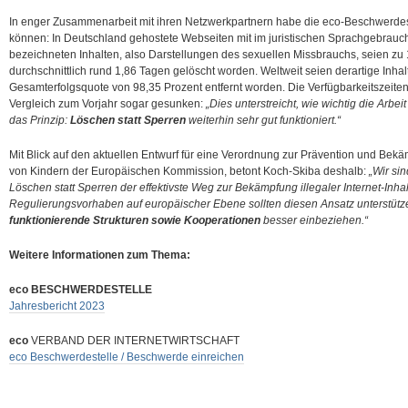
In enger Zusammenarbeit mit ihren Netzwerkpartnern habe die eco-Beschwerdest
können: In Deutschland gehostete Webseiten mit im juristischen Sprachgebrauch
bezeichneten Inhalten, also Darstellungen des sexuellen Missbrauchs, seien zu
durchschnittlich rund 1,86 Tagen gelöscht worden. Weltweit seien derartige Inhal
Gesamterfolgsquote von 98,35 Prozent entfernt worden. Die Verfügbarkeitszeiten
Vergleich zum Vorjahr sogar gesunken:
„Dies unterstreicht, wie wichtig die Arbei
das Prinzip:
Löschen statt Sperren
weiterhin sehr gut funktioniert.“
Mit Blick auf den aktuellen Entwurf für eine Verordnung zur Prävention und Be
von Kindern der Europäischen Kommission, betont Koch-Skiba deshalb:
„Wir sin
Löschen statt Sperren der effektivste Weg zur Bekämpfung illegaler Internet-Inhalt
Regulierungsvorhaben auf europäischer Ebene sollten diesen Ansatz unterstüt
funktionierende Strukturen sowie Kooperationen
besser einbeziehen.“
Weitere Informationen zum Thema:
eco BESCHWERDESTELLE
Jahresbericht 2023
eco
VERBAND DER INTERNETWIRTSCHAFT
eco Beschwerdestelle / Beschwerde einreichen