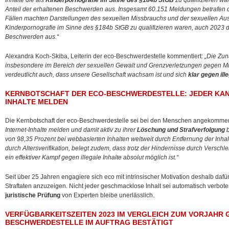
Inhalte die als
Kinderpornografie im Sinne des §184b StGB
zu qualifizieren w
Anteil der erhaltenen Beschwerden aus. Insgesamt 60.151 Meldungen betrafen
Fällen machten Darstellungen des sexuellen Missbrauchs und der sexuellen Aus
Kinderpornografie im Sinne des §184b StGB zu qualifizieren waren, auch 2023 de
Beschwerden aus.“
Alexandra Koch-Skiba, Leiterin der eco-Beschwerdestelle kommentiert:
„Die Zu
insbesondere im Bereich der sexuellen Gewalt und Grenzverletzungen gegen Mind
verdeutlicht auch, dass unsere Gesellschaft wachsam ist und sich
klar gegen ille
KERNBOTSCHAFT DER ECO-BESCHWERDESTELLE: JEDER KANN
INHALTE MELDEN
Die Kernbotschaft der eco-Beschwerdestelle sei bei den Menschen angekomme
Internet-Inhalte melden und damit aktiv zu ihrer
Löschung und Strafverfolgung
b
von 98,35 Prozent bei webbasierten Inhalten weltweit durch Entfernung der Inhal
durch Altersverifikation, belegt zudem, dass trotz der Hindernisse durch Versch
ein effektiver Kampf gegen illegale Inhalte absolut möglich ist.“
Seit über 25 Jahren engagiere sich eco mit intrinsischer Motivation deshalb daf
Straftaten anzuzeigen. Nicht jeder geschmacklose Inhalt sei automatisch verbot
juristische Prüfung
von Experten bleibe unerlässlich.
VERFÜGBARKEITSZEITEN 2023 IM VERGLEICH ZUM VORJAHR 
BESCHWERDESTELLE IM AUFTRAG BESTÄTIGT