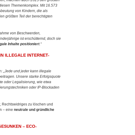
aren, machten auch 2023 den größten
 diesen Themenkomplex. Mit 16.573
beutung von Kindern, die als
n größten Teil der berechtigten
nahme von Beschwerden,
erjährige ist erschütternd, doch sie
gale Inhalte positioniert
.“
 ILLEGALE INTERNET-
n:
„Jede und jeder kann illegale
eitragen. Unsere starke Erfolgsquote
te oder Legalisierung, wie etwa
leierungstechniken oder IP-Blockaden
ür, Rechtswidriges zu löschen und
en – eine
neutrale und gründliche
GESUNKEN – ECO-