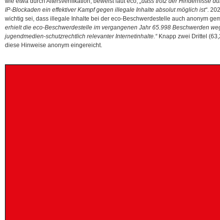
wie etwa durch Altersverifikation, beweist laut eco,
„dass trotz der Hindernisse d
IP-Blockaden ein effektiver Kampf gegen illegale Inhalte absolut möglich ist“
. 20
wichtig sei, dass illegale Inhalte bei der eco-Beschwerdestelle auch anonym g
erhielt die eco-Beschwerdestelle im vergangenen Jahr 65.998 Beschwerden wege
jugendmedien-schutzrechtlich relevanter Internetinhalte.“
Knapp zwei Drittel (63
diese Hinweise anonym eingereicht.