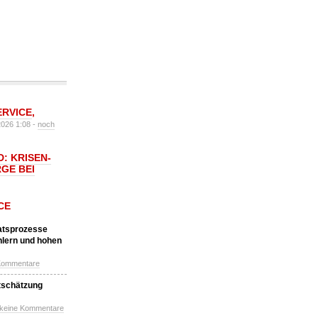
ERVICE
,
2026 1:08 -
noch
: KRISEN-
GE BEI
CE
katsprozesse
hlern und hohen
Kommentare
tschätzung
 keine Kommentare