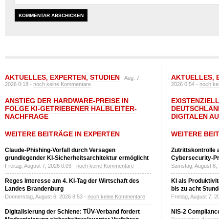
AKTUELLES
,
EXPERTEN
,
STUDIEN
AKTUELLES
,
- Aug. 7,
2026 0:18 -
noch keine Kommentare
2026 0:54 -
noch ke
ANSTIEG DER HARDWARE-PREISE IN
EXISTENZIELL
FOLGE KI-GETRIEBENER HALBLEITER-
DEUTSCHLAN
NACHFRAGE
DIGITALEN A
WEITERE BEITRÄGE IN EXPERTEN
WEITERE BEI
Claude-Phishing-Vorfall durch Versagen
Zutrittskontrolle
grundlegender KI-Sicherheitsarchitektur ermöglicht
Cybersecurity-Pri
Freitag, August 7, 2026 0:03 -
noch keine Kommentare
Samstag, August 8,
Reges Interesse am 4. KI-Tag der Wirtschaft des
KI als Produktivi
Landes Brandenburg
bis zu acht Stun
Donnerstag, August 6, 2026 8:53 -
noch keine Kommentare
Freitag, August 7, 
Digitalisierung der Schiene: TÜV-Verband fordert
NIS-2 Compliance