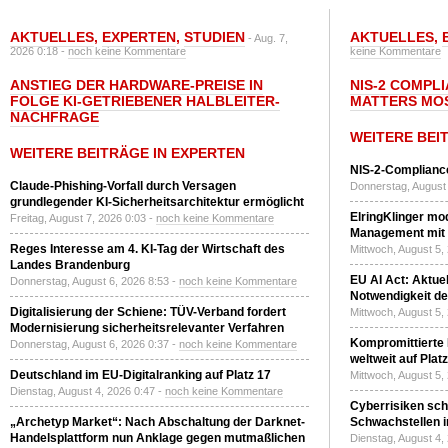
AKTUELLES
,
EXPERTEN
,
STUDIEN
AKTUELLES
,
- Aug. 7,
2026 0:18 -
noch keine Kommentare
keine Kommentare
ANSTIEG DER HARDWARE-PREISE IN
NIS-2 COMPL
FOLGE KI-GETRIEBENER HALBLEITER-
MATTERS MO
NACHFRAGE
WEITERE BEI
WEITERE BEITRÄGE IN EXPERTEN
NIS-2-Compliance
Claude-Phishing-Vorfall durch Versagen
Donnerstag, August 
grundlegender KI-Sicherheitsarchitektur ermöglicht
ElringKlinger mod
Freitag, August 7, 2026 0:03 -
noch keine Kommentare
Management mit 
Reges Interesse am 4. KI-Tag der Wirtschaft des
Mittwoch, August 5,
Landes Brandenburg
EU AI Act: Aktuel
Donnerstag, August 6, 2026 8:53 -
noch keine Kommentare
Notwendigkeit de
Digitalisierung der Schiene: TÜV-Verband fordert
Mittwoch, August 5,
Modernisierung sicherheitsrelevanter Verfahren
Kompromittierte
Donnerstag, August 6, 2026 0:37 -
noch keine Kommentare
weltweit auf Plat
Deutschland im EU-Digitalranking auf Platz 17
Mittwoch, August 5,
Dienstag, August 4, 2026 0:47 -
noch keine Kommentare
Cyberrisiken sch
„Archetyp Market“: Nach Abschaltung der Darknet-
Schwachstellen i
Handelsplattform nun Anklage gegen mutmaßlichen
Dienstag, August 4,