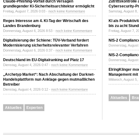
Claude-Phishing-Vorfall durch Versagen
Zutrittskontrolle
grundlegender KI-Sicherheitsarchitektur ermöglicht
Cybersecurity-Pri
Freitag, August 7, 2026 0:03 -
noch keine Kommentare
Samstag, August 8,
Reges Interesse am 4. KI-Tag der Wirtschaft des
KI als Produktivi
Landes Brandenburg
bis zu acht Stun
Donnerstag, August 6, 2026 8:53 -
noch keine Kommentare
Freitag, August 7, 
Digitalisierung der Schiene: TÜV-Verband fordert
NIS-2 Compliance
Modernisierung sicherheitsrelevanter Verfahren
Donnerstag, August 
Donnerstag, August 6, 2026 0:37 -
noch keine Kommentare
NIS-2-Compliance
Deutschland im EU-Digitalranking auf Platz 17
Donnerstag, August 
Dienstag, August 4, 2026 0:47 -
noch keine Kommentare
ElringKlinger mod
„Archetyp Market“: Nach Abschaltung der Darknet-
Management mit 
Handelsplattform nun Anklage gegen mutmaßlichen
Mittwoch, August 5,
Betreiber
Dienstag, August 4, 2026 0:12 -
noch keine Kommentare
Aktuelles
Bra
Aktuelles
Experten