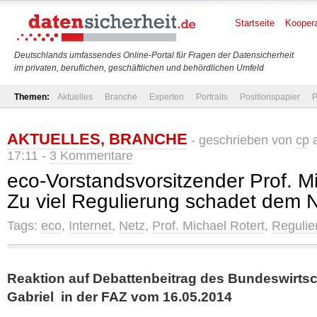
Startseite
Koopera
Deutschlands umfassendes Online-Portal für Fragen der Datensicherheit
im privaten, beruflichen, geschäftlichen und behördlichen Umfeld
Themen:
Aktuelles
Branche
Experten
Portraits
Positionspapier
P
AKTUELLES
,
BRANCHE
- geschrieben von
cp
a
17:11 -
3 Kommentare
eco-Vorstandsvorsitzender Prof. Mi
Zu viel Regulierung schadet dem 
Tags:
eco
,
Internet
,
Netz
,
Prof. Michael Rotert
,
Regulie
Reaktion auf Debattenbeitrag des Bundeswirtsc
Gabriel in der FAZ vom 16.05.2014