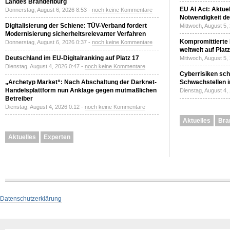
Landes Brandenburg
EU AI Act: Aktuel
Donnerstag, August 6, 2026 8:53 -
noch keine Kommentare
Notwendigkeit de
Digitalisierung der Schiene: TÜV-Verband fordert
Mittwoch, August 5,
Modernisierung sicherheitsrelevanter Verfahren
Kompromittierte
Donnerstag, August 6, 2026 0:37 -
noch keine Kommentare
weltweit auf Plat
Deutschland im EU-Digitalranking auf Platz 17
Mittwoch, August 5,
Dienstag, August 4, 2026 0:47 -
noch keine Kommentare
Cyberrisiken sch
„Archetyp Market“: Nach Abschaltung der Darknet-
Schwachstellen i
Handelsplattform nun Anklage gegen mutmaßlichen
Dienstag, August 4,
Betreiber
Dienstag, August 4, 2026 0:12 -
noch keine Kommentare
Aktuelles
Bra
Aktuelles
Experten
Datenschutzerklärung