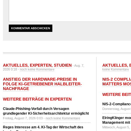
AKTUELLES
,
EXPERTEN
,
STUDIEN
AKTUELLES
,
- Aug. 7,
2026 0:18 -
noch keine Kommentare
keine Kommentare
ANSTIEG DER HARDWARE-PREISE IN
NIS-2 COMPL
FOLGE KI-GETRIEBENER HALBLEITER-
MATTERS MO
NACHFRAGE
WEITERE BEI
WEITERE BEITRÄGE IN EXPERTEN
NIS-2-Compliance
Claude-Phishing-Vorfall durch Versagen
Donnerstag, August 
grundlegender KI-Sicherheitsarchitektur ermöglicht
ElringKlinger mod
Freitag, August 7, 2026 0:03 -
noch keine Kommentare
Management mit 
Reges Interesse am 4. KI-Tag der Wirtschaft des
Mittwoch, August 5,