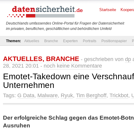
Startseite
Koopera
Deutschlands umfassendes Online-Portal für Fragen der Datensicherheit
im privaten, beruflichen, geschäftlichen und behördlichen Umfeld
Themen:
Aktuelles
Branche
Experten
Portraits
Positionspapier
P
AKTUELLES
,
BRANCHE
- geschrieben von
dp
a
28, 2021 20:01 -
noch keine Kommentare
Emotet-Takedown eine Verschnauf
Unternehmen
Tags:
G Data
,
Malware
,
Ryuk
,
Tim Berghoff
,
Trickbot
,
Der erfolgreiche Schlag gegen das Emotet-Bot
Ausruhen