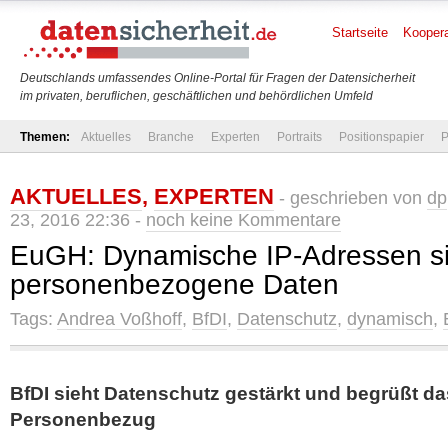
Startseite
Koopera
Deutschlands umfassendes Online-Portal für Fragen der Datensicherheit
im privaten, beruflichen, geschäftlichen und behördlichen Umfeld
Themen:
Aktuelles
Branche
Experten
Portraits
Positionspapier
P
AKTUELLES
,
EXPERTEN
- geschrieben von
dp
23, 2016 22:36 -
noch keine Kommentare
EuGH: Dynamische IP-Adressen s
personenbezogene Daten
Tags:
Andrea Voßhoff
,
BfDI
,
Datenschutz
,
dynamisch
,
BfDI sieht Datenschutz gestärkt und begrüßt da
Personenbezug