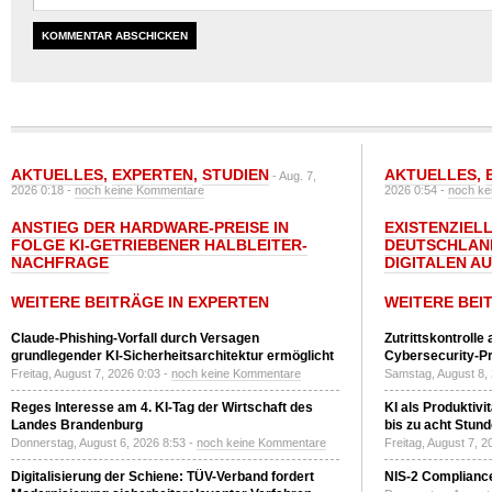
AKTUELLES
,
EXPERTEN
,
STUDIEN
AKTUELLES
,
- Aug. 7,
2026 0:18 -
noch keine Kommentare
2026 0:54 -
noch ke
ANSTIEG DER HARDWARE-PREISE IN
EXISTENZIELL
FOLGE KI-GETRIEBENER HALBLEITER-
DEUTSCHLAN
NACHFRAGE
DIGITALEN A
WEITERE BEITRÄGE IN EXPERTEN
WEITERE BEI
Claude-Phishing-Vorfall durch Versagen
Zutrittskontrolle
grundlegender KI-Sicherheitsarchitektur ermöglicht
Cybersecurity-Pri
Freitag, August 7, 2026 0:03 -
noch keine Kommentare
Samstag, August 8,
Reges Interesse am 4. KI-Tag der Wirtschaft des
KI als Produktivi
Landes Brandenburg
bis zu acht Stun
Donnerstag, August 6, 2026 8:53 -
noch keine Kommentare
Freitag, August 7, 
Digitalisierung der Schiene: TÜV-Verband fordert
NIS-2 Compliance