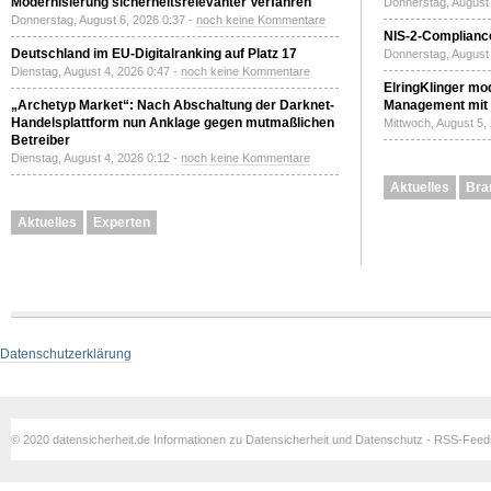
Modernisierung sicherheitsrelevanter Verfahren
Donnerstag, August 
Donnerstag, August 6, 2026 0:37 -
noch keine Kommentare
NIS-2-Compliance
Deutschland im EU-Digitalranking auf Platz 17
Donnerstag, August 
Dienstag, August 4, 2026 0:47 -
noch keine Kommentare
ElringKlinger mod
„Archetyp Market“: Nach Abschaltung der Darknet-
Management mit 
Handelsplattform nun Anklage gegen mutmaßlichen
Mittwoch, August 5,
Betreiber
Dienstag, August 4, 2026 0:12 -
noch keine Kommentare
Aktuelles
Bra
Aktuelles
Experten
Datenschutzerklärung
© 2020 datensicherheit.de Informationen zu Datensicherheit und Datenschutz - RSS-Fee