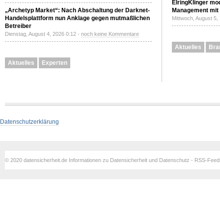
ElringKlinger mod
„Archetyp Market“: Nach Abschaltung der Darknet-
Management mit 
Handelsplattform nun Anklage gegen mutmaßlichen
Mittwoch, August 5,
Betreiber
Dienstag, August 4, 2026 0:12 -
noch keine Kommentare
Aktuelles
Bra
Aktuelles
Experten
Datenschutzerklärung
© 2020 datensicherheit.de Informationen zu Datensicherheit und Datenschutz - RSS-Fee