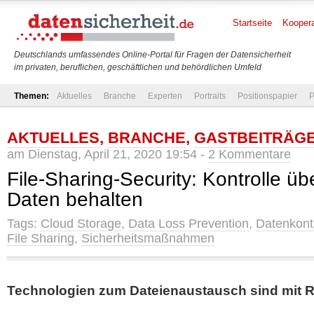
Startseite
Koopera
Deutschlands umfassendes Online-Portal für Fragen der Datensicherheit
im privaten, beruflichen, geschäftlichen und behördlichen Umfeld
Themen:
Aktuelles
Branche
Experten
Portraits
Positionspapier
P
AKTUELLES
,
BRANCHE
,
GASTBEITRÄG
am Dienstag, April 21, 2020 19:54 -
2 Kommentare
File-Sharing-Security: Kontrolle übe
Daten behalten
Tags:
Cloud Storage
,
Data Loss Prevention
,
Datenkontr
File Sharing
,
Sicherheitsmaßnahmen
Technologien zum Dateienaustausch sind mit 