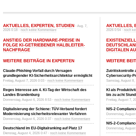
AKTUELLES
,
EXPERTEN
,
STUDIEN
AKTUELLES
,
- Aug. 7,
2026 0:18 -
noch keine Kommentare
2026 0:54 -
noch ke
ANSTIEG DER HARDWARE-PREISE IN
EXISTENZIELL
FOLGE KI-GETRIEBENER HALBLEITER-
DEUTSCHLAN
NACHFRAGE
DIGITALEN A
WEITERE BEITRÄGE IN EXPERTEN
WEITERE BEI
Claude-Phishing-Vorfall durch Versagen
Zutrittskontrolle
grundlegender KI-Sicherheitsarchitektur ermöglicht
Cybersecurity-Pri
Freitag, August 7, 2026 0:03 -
noch keine Kommentare
Samstag, August 8,
Reges Interesse am 4. KI-Tag der Wirtschaft des
KI als Produktivi
Landes Brandenburg
bis zu acht Stun
Donnerstag, August 6, 2026 8:53 -
noch keine Kommentare
Freitag, August 7, 
Digitalisierung der Schiene: TÜV-Verband fordert
NIS-2 Compliance
Modernisierung sicherheitsrelevanter Verfahren
Donnerstag, August 
Donnerstag, August 6, 2026 0:37 -
noch keine Kommentare
NIS-2-Compliance
Deutschland im EU-Digitalranking auf Platz 17
Donnerstag, August 
Dienstag, August 4, 2026 0:47 -
noch keine Kommentare