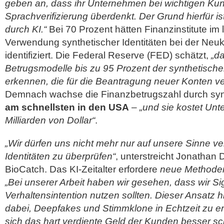
geben an, dass ihr Unternehmen bei wichtigen Ku
Sprachverifizierung überdenkt. Der Grund hierfür 
durch KI.“
Bei 70 Prozent hätten Finanzinstitute im 
Verwendung synthetischer Identitäten bei der Ne
identifiziert. Die Federal Reserve (FED) schätzt,
„d
Betrugsmodelle bis zu 95 Prozent der synthetischen
erkennen, die für die Beantragung neuer Konten 
Demnach wachse die Finanzbetrugszahl durch synt
am schnellsten in den USA
–
„und sie kostet Un
Milliarden von Dollar“
.
„Wir dürfen uns nicht mehr nur auf unsere Sinne ve
Identitäten zu überprüfen“
, unterstreicht Jonathan
BioCatch. Das KI-Zeitalter erfordere
neue Methoden 
„Bei unserer Arbeit haben wir gesehen, dass wir Si
Verhaltensintention nutzen sollten. Dieser Ansatz hil
dabei, Deepfakes und Stimmklone in Echtzeit zu e
sich das hart verdiente Geld der Kunden besser sc