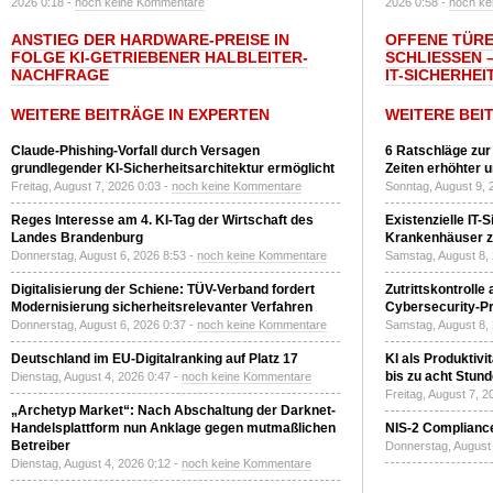
2026 0:18 -
noch keine Kommentare
2026 0:58 -
noch ke
ANSTIEG DER HARDWARE-PREISE IN
OFFENE TÜRE
FOLGE KI-GETRIEBENER HALBLEITER-
SCHLIESSEN –
NACHFRAGE
T-SICHERHEI
WEITERE BEITRÄGE IN EXPERTEN
WEITERE BEI
Claude-Phishing-Vorfall durch Versagen
6 Ratschläge zur
grundlegender KI-Sicherheitsarchitektur ermöglicht
Zeiten erhöhter 
Freitag, August 7, 2026 0:03 -
noch keine Kommentare
Sonntag, August 9, 
Reges Interesse am 4. KI-Tag der Wirtschaft des
Existenzielle IT-
Landes Brandenburg
Krankenhäuser zu
Donnerstag, August 6, 2026 8:53 -
noch keine Kommentare
Samstag, August 8,
Digitalisierung der Schiene: TÜV-Verband fordert
Zutrittskontrolle
Modernisierung sicherheitsrelevanter Verfahren
Cybersecurity-Pri
Donnerstag, August 6, 2026 0:37 -
noch keine Kommentare
Samstag, August 8,
Deutschland im EU-Digitalranking auf Platz 17
KI als Produktivi
bis zu acht Stun
Dienstag, August 4, 2026 0:47 -
noch keine Kommentare
Freitag, August 7, 
„Archetyp Market“: Nach Abschaltung der Darknet-
Handelsplattform nun Anklage gegen mutmaßlichen
NIS-2 Compliance
Betreiber
Donnerstag, August 
Dienstag, August 4, 2026 0:12 -
noch keine Kommentare