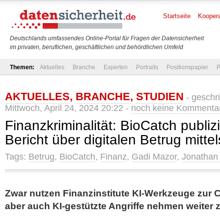
Startseite
Koopera
Deutschlands umfassendes Online-Portal für Fragen der Datensicherheit
im privaten, beruflichen, geschäftlichen und behördlichen Umfeld
Themen:
Aktuelles
Branche
Experten
Portraits
Positionspapier
P
AKTUELLES
,
BRANCHE
,
STUDIEN
- geschr
Mittwoch, April 24, 2024 20:22 -
noch keine Kommenta
Finanzkriminalität: BioCatch publizi
Bericht über digitalen Betrug mittel
Tags:
Betrug
,
BioCatch
,
Finanz
,
Gadi Mazor
,
Jonathan
Zwar nutzen Finanzinstitute KI-Werkzeuge zur 
aber auch KI-gestützte Angriffe nehmen weiter 