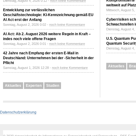
Kompromittierte
Dienstag, August 4, 2026 0:12 -
noch keine Kommentare
weltweit auf Plat
Entwicklung zur verlässlichen
Mittwoch, August 5,
Geschäftstechnologie: KI-Kennzeichnung gemäß EU
Cyberrisiken sch
AI Act erst der Anfang
Schwachstellen i
Sonntag, August 2, 2026 0:02 -
noch keine Kommentare
Dienstag, August 4,
AI Act: Ab 2. August 2026 weitere Regeln in Kraft –
U.S. Quantum Pus
indes noch viele offene Fragen
Quantum Securit
Sonntag, August 2, 2026 0:01 -
noch keine Kommentare
Dienstag, August 4,
42 Jahre nach Empfang der ersten E-Mail in
Deutschland: Unternehmen bei der -Sicherheit in der
Pflicht
Aktuelles
Bra
Samstag, August 1, 2026 12:28 -
noch keine Kommentare
Aktuelles
Experten
Studien
Datenschutzerklärung