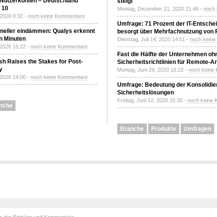
 Nutzerkonten – Deutschland
steigt
z 10
Montag, Dezember 21, 2020 21:46 -
noch
 2026 0:32 -
noch keine Kommentare
Umfrage: 71 Prozent der IT-Entsche
neller eindämmen: Qualys erkennt
besorgt über Mehrfachnutzung von
n Minuten
Dienstag, Juli 14, 2020 14:51 -
noch kein
 2026 15:22 -
noch keine Kommentare
Fast die Hälfte der Unternehmen oh
h Raises the Stakes for Post-
Sicherheitsrichtlinien für Remote-Ar
y
Montag, Juni 29, 2020 16:22 -
noch keine
 2026 14:00 -
noch keine Kommentare
Umfrage: Bedeutung der Konsolidier
Sicherheitslösungen
Freitag, Juni 12, 2020 15:30 -
noch keine
nche
Branche
Produkte
Umfragen