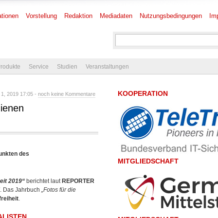
tionen
Vorstellung
Redaktion
Mediadaten
Nutzungsbedingungen
Im
rodukte
Service
Studien
Veranstaltungen
KOOPERATION
 1, 2019 17:05 -
noch keine Kommentare
hienen
unkten des
MITGLIEDSCHAFT
eit 2019“
berichtet laut
REPORTER
. Das Jahrbuch
„Fotos für die
reiheit
.
ALISTEN