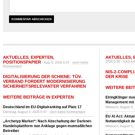
AKTUELLES
,
EXPERTEN
,
AKTUELLES
,
POSITIONSPAPIER
2026 0:29 -
noch ke
- Aug. 6, 2026 0:37 -
noch keine
Kommentare
NIS-2-COMPLI
DIGITALISIERUNG DER SCHIENE: TÜV-
DER KRISE
VERBAND FORDERT MODERNISIERUNG
SICHERHEITSRELEVANTER VERFAHREN
WEITERE BEI
WEITERE BEITRÄGE IN EXPERTEN
ElringKlinger mod
Management mit 
Deutschland im EU-Digitalranking auf Platz 17
Mittwoch, August 5,
Dienstag, August 4, 2026 0:47 -
noch keine Kommentare
EU AI Act: Aktuel
„Archetyp Market“: Nach Abschaltung der Darknet-
Notwendigkeit de
Handelsplattform nun Anklage gegen mutmaßlichen
Mittwoch, August 5,
Betreiber