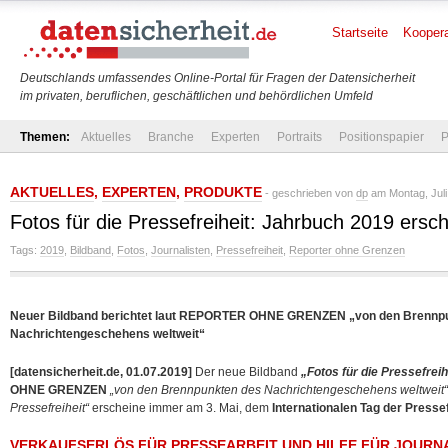
Startseite
Koopera
Deutschlands umfassendes Online-Portal für Fragen der Datensicherheit
im privaten, beruflichen, geschäftlichen und behördlichen Umfeld
Themen:
Aktuelles
Branche
Experten
Portraits
Positionspapier
P
AKTUELLES
,
EXPERTEN
,
PRODUKTE
- geschrieben von
dp
am Montag, Juli
Fotos für die Pressefreiheit: Jahrbuch 2019 ersc
Tags:
2019
,
Bildband
,
Fotos
,
Journalisten
,
Pressefreiheit
,
Reporter ohne Grenzen
Neuer Bildband berichtet laut REPORTER OHNE GRENZEN „von den Brennp
Nachrichtengeschehens weltweit“
[datensicherheit.de, 01.07.2019]
Der neue Bildband
„Fotos für die Pressefreih
OHNE GRENZEN
„von den Brennpunkten des Nachrichtengeschehens weltweit“
Pressefreiheit“
erscheine immer am 3. Mai, dem
Internationalen Tag der Pressef
VERKAUFSERLÖS FÜR PRESSEARBEIT UND HILFE FÜR JOURN