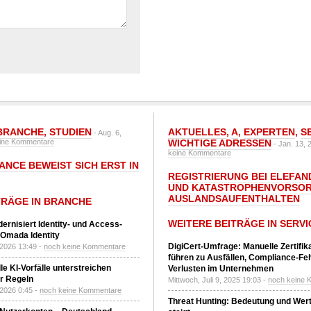
BRANCHE
,
STUDIEN
AKTUELLES
,
A
,
EXPERTEN
,
S
- Aug. 6,
ine Kommentare
WICHTIGE ADRESSEN
- Jan. 13, 
keine Kommentare
ANCE BEWEIST SICH ERST IN
REGISTRIERUNG BEI ELEFAND
UND KATASTROPHENVORSOR
AUSLANDSAUFENTHALTEN
TRÄGE IN BRANCHE
WEITERE BEITRÄGE IN SERVI
ernisiert Identity- und Access-
Omada Identity
DigiCert-Umfrage: Manuelle Zertifi
 2026 13:49 -
noch keine Kommentare
führen zu Ausfällen, Compliance-Fe
le KI-Vorfälle unterstreichen
Verlusten im Unternehmen
r Regeln
Mittwoch, Juli 9, 2025 19:03 -
noch keine 
 2026 0:45 -
noch keine Kommentare
Threat Hunting: Bedeutung und Wer