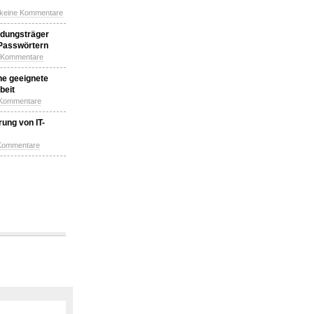
 keine Kommentare
idungsträger
 Passwörtern
e Kommentare
ne geeignete
beit
 Kommentare
ung von IT-
 Kommentare