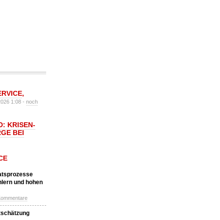
ERVICE
,
2026 1:08 -
noch
: KRISEN-
GE BEI
CE
katsprozesse
hlern und hohen
Kommentare
tschätzung