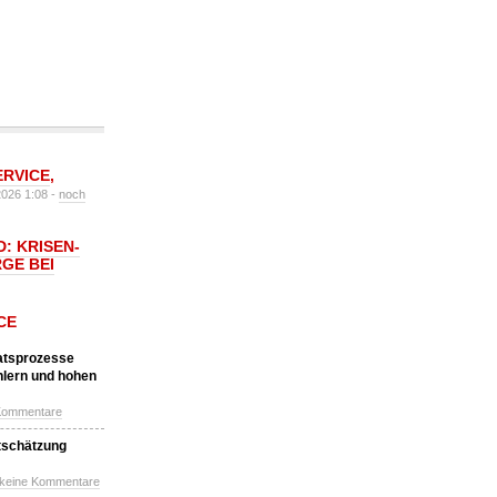
ERVICE
,
2026 1:08 -
noch
: KRISEN-
GE BEI
CE
katsprozesse
hlern und hohen
Kommentare
tschätzung
 keine Kommentare