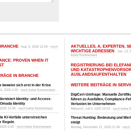
BRANCHE
AKTUELLES
,
A
,
EXPERTEN
,
S
- Aug. 6, 2026 12:06 -
noch
WICHTIGE ADRESSEN
- Jan. 13, 
keine Kommentare
IANCE: PROVEN WHEN IT
ST
REGISTRIERUNG BEI ELEFAND
UND KATASTROPHENVORSOR
AUSLANDSAUFENTHALTEN
TRÄGE IN BRANCHE
WEITERE BEITRÄGE IN SERVI
 beweist sich erst in der Krise
6, 2026 0:29 -
noch keine Kommentare
DigiCert-Umfrage: Manuelle Zertifi
ernisiert Identity- und Access-
führen zu Ausfällen, Compliance-Fe
Omada Identity
Verlusten im Unternehmen
 2026 13:49 -
noch keine Kommentare
Mittwoch, Juli 9, 2025 19:03 -
noch keine 
le KI-Vorfälle unterstreichen
Threat Hunting: Bedeutung und Wer
r Regeln
steigt
 2026 0:45 -
noch keine Kommentare
Montag, Dezember 21, 2020 21:46 -
noch