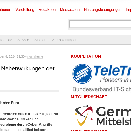
tionen
Vorstellung
Redaktion
Mediadaten
Nutzungsbedingungen
Im
rodukte
Service
Studien
Veranstaltungen
KOOPERATION
er 8, 2024 19:30 -
noch keine
nd Nebenwirkungen der
MITGLIEDSCHAFT
liarden Euro
vertreten durch it’s.BB e.V., lädt zur
men: Welche Risiken und
edrohung durch Cyber-Angriffe
etragen – detailliert
beleucht