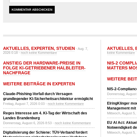
AKTUELLES
,
EXPERTEN
,
STUDIEN
AKTUELLES
,
- Aug. 7,
2026 0:18 -
noch keine Kommentare
keine Kommentare
ANSTIEG DER HARDWARE-PREISE IN
NIS-2 COMPL
FOLGE KI-GETRIEBENER HALBLEITER-
MATTERS MO
NACHFRAGE
WEITERE BEI
WEITERE BEITRÄGE IN EXPERTEN
NIS-2-Compliance
Claude-Phishing-Vorfall durch Versagen
Donnerstag, August 
grundlegender KI-Sicherheitsarchitektur ermöglicht
ElringKlinger mod
Freitag, August 7, 2026 0:03 -
noch keine Kommentare
Management mit 
Reges Interesse am 4. KI-Tag der Wirtschaft des
Mittwoch, August 5,
Landes Brandenburg
EU AI Act: Aktuel
Donnerstag, August 6, 2026 8:53 -
noch keine Kommentare
Notwendigkeit de
Digitalisierung der Schiene: TÜV-Verband fordert
Mittwoch, August 5,