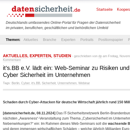
Startseite
Koopera
Deutschlands umfassendes Online-Portal für Fragen der Datensicherheit
im privaten, beruflichen, geschäftlichen und behördlichen Umfeld
Themen:
Aktuelles
Branche
Experten
Portraits
Positionspapier
P
AKTUELLES
,
EXPERTEN
,
STUDIEN
- geschrieben von
dp
am Freitag, Novemb
Kommentare
it’s.BB e.V. lädt ein: Web-Seminar zu Risiken u
Cyber Sicherheit im Unternehmen
Tags:
Berlin
,
Cyber
,
it‘s.BB
,
Sicherheit
,
Unternehmen
,
Webinar
Schaden durch Cyber-Attacken für deutsche Wirtschaft jährlich rund 150 Mil
[datensicherheit.de, 08.11.2024]
Das IT-Sicherheitsnetzwerk Berlin-Brandenburg, 
nächsten „Awareness“-Veranstaltung zum Thema „Cybersicherheit im Unterneh
Nebenwirkungen?“ ein: Im Rahmen dieses Web-Seminars soll die
wachsende B
und deren immensen wirtschaftlichen Schäden – welche jährlich Milliarden Euro b