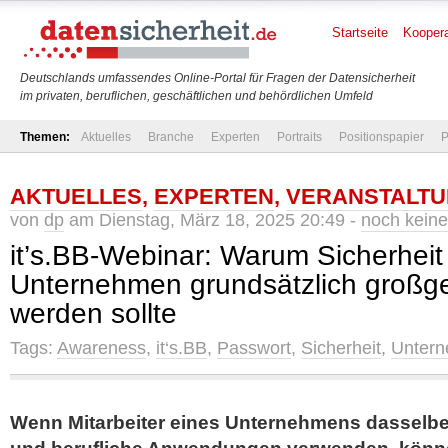
Startseite
Koopera
Deutschlands umfassendes Online-Portal für Fragen der Datensicherheit
im privaten, beruflichen, geschäftlichen und behördlichen Umfeld
Themen:
Aktuelles
Branche
Experten
Portraits
Positionspapier
P
AKTUELLES
,
EXPERTEN
,
VERANSTALT
von
dp
am Dienstag, März 18, 2025 20:49 -
noch kein
it’s.BB-Webinar: Warum Sicherheit
Unternehmen grundsätzlich großg
werden sollte
Tags:
Awareness
,
it‘s.BB
,
Passwort
,
Sicherheit
,
Unter
Wenn Mitarbeiter eines Unternehmens dasselbe 