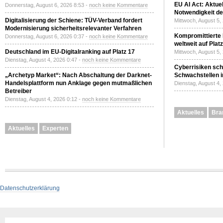
EU AI Act: Aktuel
Donnerstag, August 6, 2026 8:53 -
noch keine Kommentare
Notwendigkeit de
Digitalisierung der Schiene: TÜV-Verband fordert
Mittwoch, August 5,
Modernisierung sicherheitsrelevanter Verfahren
Kompromittierte
Donnerstag, August 6, 2026 0:37 -
noch keine Kommentare
weltweit auf Plat
Deutschland im EU-Digitalranking auf Platz 17
Mittwoch, August 5,
Dienstag, August 4, 2026 0:47 -
noch keine Kommentare
Cyberrisiken sch
„Archetyp Market“: Nach Abschaltung der Darknet-
Schwachstellen i
Handelsplattform nun Anklage gegen mutmaßlichen
Dienstag, August 4,
Betreiber
Dienstag, August 4, 2026 0:12 -
noch keine Kommentare
Aktuelles
Bra
Aktuelles
Experten
Datenschutzerklärung