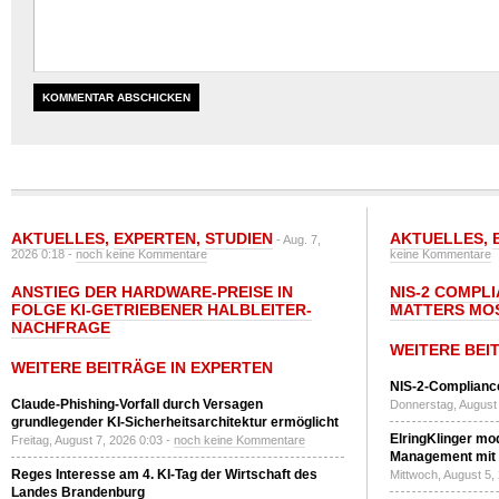
AKTUELLES
,
EXPERTEN
,
STUDIEN
AKTUELLES
,
- Aug. 7,
2026 0:18 -
noch keine Kommentare
keine Kommentare
ANSTIEG DER HARDWARE-PREISE IN
NIS-2 COMPL
FOLGE KI-GETRIEBENER HALBLEITER-
MATTERS MO
NACHFRAGE
WEITERE BEI
WEITERE BEITRÄGE IN EXPERTEN
NIS-2-Compliance
Claude-Phishing-Vorfall durch Versagen
Donnerstag, August 
grundlegender KI-Sicherheitsarchitektur ermöglicht
ElringKlinger mod
Freitag, August 7, 2026 0:03 -
noch keine Kommentare
Management mit 
Reges Interesse am 4. KI-Tag der Wirtschaft des
Mittwoch, August 5,
Landes Brandenburg