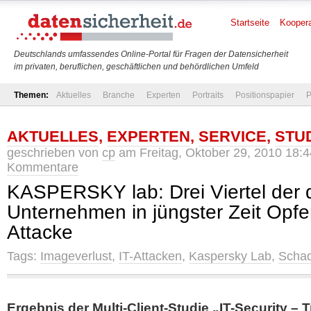
Startseite
Koopera
Deutschlands umfassendes Online-Portal für Fragen der Datensicherheit
im privaten, beruflichen, geschäftlichen und behördlichen Umfeld
Themen:
Aktuelles
Branche
Experten
Portraits
Positionspapier
P
AKTUELLES
,
EXPERTEN
,
SERVICE
,
STU
geschrieben von
cp
am Freitag, Oktober 29, 2010 18:4
Kommentare
KASPERSKY lab: Drei Viertel der
Unternehmen in jüngster Zeit Opfer
Attacke
Tags:
Imageverlust
,
IT-Attacken
,
Kaspersky Lab
,
Scha
Ergebnis der Multi-Client-Studie „IT-Security –