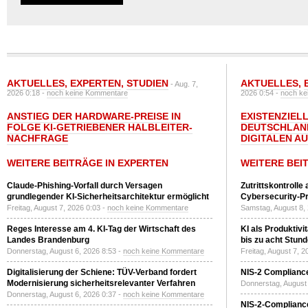
AKTUELLES
,
EXPERTEN
,
STUDIEN
AKTUELLES
,
- Aug. 7,
2026 0:18 -
noch keine Kommentare
2026 0:54 -
noch ke
ANSTIEG DER HARDWARE-PREISE IN
EXISTENZIELL
FOLGE KI-GETRIEBENER HALBLEITER-
DEUTSCHLAN
NACHFRAGE
DIGITALEN A
WEITERE BEITRÄGE IN EXPERTEN
WEITERE BEI
Claude-Phishing-Vorfall durch Versagen
Zutrittskontrolle
grundlegender KI-Sicherheitsarchitektur ermöglicht
Cybersecurity-Pri
Freitag, August 7, 2026 0:03 -
noch keine Kommentare
Samstag, August 8,
Reges Interesse am 4. KI-Tag der Wirtschaft des
KI als Produktivi
Landes Brandenburg
bis zu acht Stun
Donnerstag, August 6, 2026 8:53 -
noch keine Kommentare
Freitag, August 7, 
Digitalisierung der Schiene: TÜV-Verband fordert
NIS-2 Compliance
Modernisierung sicherheitsrelevanter Verfahren
Donnerstag, August 
Donnerstag, August 6, 2026 0:37 -
noch keine Kommentare
NIS-2-Compliance