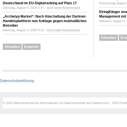
Deutschland im EU-Digitalranking auf Platz 17
Donnerstag, August 
Dienstag, August 4, 2026 0:47 -
noch keine Kommentare
ElringKlinger mod
„Archetyp Market“: Nach Abschaltung der Darknet-
Management mit 
Handelsplattform nun Anklage gegen mutmaßlichen
Mittwoch, August 5,
Betreiber
Dienstag, August 4, 2026 0:12 -
noch keine Kommentare
Aktuelles
Bra
Aktuelles
Experten
Datenschutzerklärung
© 2020 datensicherheit.de Informationen zu Datensicherheit und Datenschutz - RSS-Fee