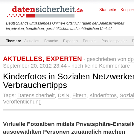
Startseite
Koopera
Deutschlands umfassendes Online-Portal für Fragen der Datensicherheit
im privaten, beruflichen, geschäftlichen und behördlichen Umfeld
Themen:
Aktuelles
Branche
Experten
Portraits
Positionspapier
P
AKTUELLES
,
EXPERTEN
- geschrieben von
dp
September 20, 2012 23:44 -
noch keine Kommentare
Kinderfotos in Sozialen Netzwerken
Verbrauchertipps
Tags:
Datensicherheit
,
DsiN
,
Eltern
,
Kinderfotos
,
Sozia
Veröffentlichung
Virtuelle Fotoalben mittels Privatsphäre-Einste
ausgewählten Personen zugänglich machen