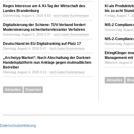
Reges Interesse am 4. KI-Tag der Wirtschaft des
KI als Produktivi
Landes Brandenburg
bis zu acht Stun
Donnerstag, August 6, 2026 8:53 -
noch keine Kommentare
Freitag, August 7, 
Digitalisierung der Schiene: TÜV-Verband fordert
NIS-2 Compliance
Modernisierung sicherheitsrelevanter Verfahren
Donnerstag, August 
Donnerstag, August 6, 2026 0:37 -
noch keine Kommentare
NIS-2-Compliance
Deutschland im EU-Digitalranking auf Platz 17
Donnerstag, August 
Dienstag, August 4, 2026 0:47 -
noch keine Kommentare
ElringKlinger mod
„Archetyp Market“: Nach Abschaltung der Darknet-
Management mit 
Handelsplattform nun Anklage gegen mutmaßlichen
Mittwoch, August 5,
Betreiber
Dienstag, August 4, 2026 0:12 -
noch keine Kommentare
Aktuelles
Bra
Aktuelles
Experten
Datenschutzerklärung