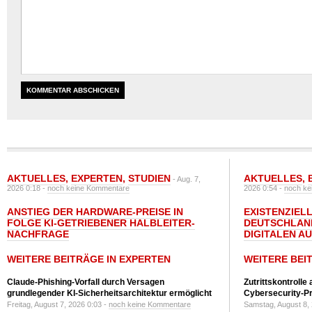
AKTUELLES
,
EXPERTEN
,
STUDIEN
AKTUELLES
,
- Aug. 7,
2026 0:18 -
noch keine Kommentare
2026 0:54 -
noch ke
ANSTIEG DER HARDWARE-PREISE IN
EXISTENZIELL
FOLGE KI-GETRIEBENER HALBLEITER-
DEUTSCHLAN
NACHFRAGE
DIGITALEN A
WEITERE BEITRÄGE IN EXPERTEN
WEITERE BEI
Claude-Phishing-Vorfall durch Versagen
Zutrittskontrolle
grundlegender KI-Sicherheitsarchitektur ermöglicht
Cybersecurity-Pri
Freitag, August 7, 2026 0:03 -
noch keine Kommentare
Samstag, August 8,