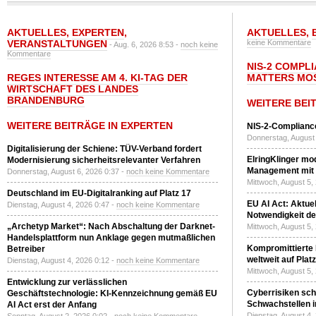
AKTUELLES
,
EXPERTEN
,
AKTUELLES
,
VERANSTALTUNGEN
keine Kommentare
- Aug. 6, 2026 8:53 -
noch keine
Kommentare
NIS-2 COMPL
REGES INTERESSE AM 4. KI-TAG DER
MATTERS MO
WIRTSCHAFT DES LANDES
BRANDENBURG
WEITERE BEI
WEITERE BEITRÄGE IN EXPERTEN
NIS-2-Compliance
Donnerstag, August 
Digitalisierung der Schiene: TÜV-Verband fordert
ElringKlinger mod
Modernisierung sicherheitsrelevanter Verfahren
Management mit 
Donnerstag, August 6, 2026 0:37 -
noch keine Kommentare
Mittwoch, August 5,
Deutschland im EU-Digitalranking auf Platz 17
EU AI Act: Aktuel
Dienstag, August 4, 2026 0:47 -
noch keine Kommentare
Notwendigkeit de
„Archetyp Market“: Nach Abschaltung der Darknet-
Mittwoch, August 5,
Handelsplattform nun Anklage gegen mutmaßlichen
Kompromittierte
Betreiber
weltweit auf Plat
Dienstag, August 4, 2026 0:12 -
noch keine Kommentare
Mittwoch, August 5,
Entwicklung zur verlässlichen
Cyberrisiken sch
Geschäftstechnologie: KI-Kennzeichnung gemäß EU
Schwachstellen i
AI Act erst der Anfang
Dienstag, August 4,