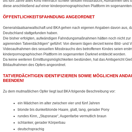
bis fünf Jahre altes Kind mehrfach schwer sexuell missbraucht, Aufnahmen des s
diese anschließend
auf einer kinderpornographischen Plattform im sogenannten 
ÖFFENTLICHKEITSFAHNDUNG ANGEORDNET
Generalstaatsanwaltschaft und BKA gehen nach eigenen Angaben davon aus, da
Deutschland stattgefunden haben.
Die bisher erfolgten, aufwändigen Fahndungsmaßnahmen hätten noch nicht zur Ide
agierenden Tatverdächtigen“ geführt: Von diesem lägen derzeit keine Bild- und 
Videoaufnahmen des sexuellen Missbrauchs des betroffenen Kindes seien erstmal
kinderpornographischen Plattform im sogenannten Darknet entdeckt worden.
Da keine weiteren Ermittlungsmöglichkeiten bestünden, hat das Amtsgericht Gieß
Bildaufnahmen des Opfers angeordnet.
TATVERDÄCHTIGEN IDENTIFIZIEREN SOWIE MÖGLICHEN AND
BEENDEN!
Zu dem mutmaßlichen Opfer liegt laut BKA folgende Beschreibung vor:
ein Mädchen im alter zwischen vier und fünf Jahren
blonde bis dunkelblonde Haare, glatt, lang, gerader Pony
rundes Kinn, „Stupsnase“, Augenfarbe vermutlich braun
schlanker, gerader Körperbau
deutschsprachig