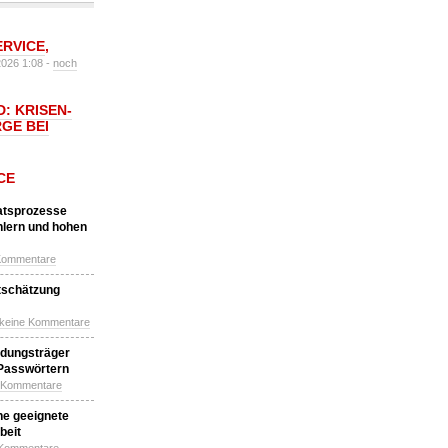
ERVICE
,
2026 1:08 -
noch
: KRISEN-
GE BEI
CE
katsprozesse
hlern und hohen
Kommentare
tschätzung
 keine Kommentare
idungsträger
 Passwörtern
e Kommentare
ne geeignete
beit