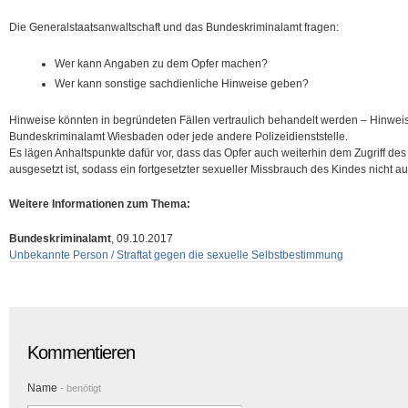
Die Generalstaatsanwaltschaft und das Bundeskriminalamt fragen:
Wer kann Angaben zu dem Opfer machen?
Wer kann sonstige sachdienliche Hinweise geben?
Hinweise könnten in begründeten Fällen vertraulich behandelt werden – Hinwei
Bundeskriminalamt Wiesbaden oder jede andere Polizeidienststelle.
Es lägen Anhaltspunkte dafür vor, dass das Opfer auch weiterhin dem Zugriff des n
ausgesetzt ist, sodass ein fortgesetzter sexueller Missbrauch des Kindes nicht a
Weitere Informationen zum Thema:
Bundeskriminalamt
, 09.10.2017
Unbekannte Person / Straftat gegen die sexuelle Selbstbestimmung
Kommentieren
Name
- benötigt