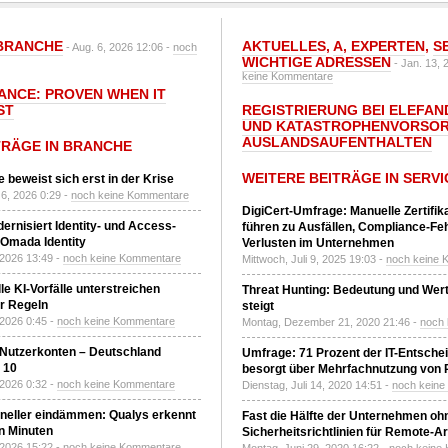
BRANCHE
AKTUELLES
,
A
,
EXPERTEN
,
S
- Aug. 6, 2026 12:06 -
noch
WICHTIGE ADRESSEN
- Jan. 13, 
keine Kommentare
IANCE: PROVEN WHEN IT
ST
REGISTRIERUNG BEI ELEFAND
UND KATASTROPHENVORSOR
AUSLANDSAUFENTHALTEN
TRÄGE IN BRANCHE
WEITERE BEITRÄGE IN SERVI
 beweist sich erst in der Krise
6, 2026 0:29 -
noch keine Kommentare
DigiCert-Umfrage: Manuelle Zertifi
ernisiert Identity- und Access-
führen zu Ausfällen, Compliance-Fe
Omada Identity
Verlusten im Unternehmen
 2026 13:49 -
noch keine Kommentare
Mittwoch, Juli 9, 2025 19:03 -
noch keine 
le KI-Vorfälle unterstreichen
Threat Hunting: Bedeutung und Wer
r Regeln
steigt
 2026 0:45 -
noch keine Kommentare
Montag, Dezember 21, 2020 21:46 -
noch
 Nutzerkonten – Deutschland
Umfrage: 71 Prozent der IT-Entsche
z 10
besorgt über Mehrfachnutzung von
 2026 0:32 -
noch keine Kommentare
Dienstag, Juli 14, 2020 14:51 -
noch kein
neller eindämmen: Qualys erkennt
Fast die Hälfte der Unternehmen oh
n Minuten
Sicherheitsrichtlinien für Remote-Ar
 2026 15:22 -
noch keine Kommentare