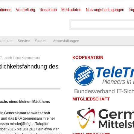
tionen
Vorstellung
Redaktion
Mediadaten
Nutzungsbedingungen
Im
rodukte
Service
Studien
Veranstaltungen
KOOPERATION
7 -
noch keine Kommentare
lichkeitsfahndung des
MITGLIEDSCHAFT
auchs eines kleinen Mädchens
die
Generalstaatsanwaltschaft
) – und das BKA gemeinsam in einer
ssen minderjähriges Tatopfer
er 2016 bis Juli 2017 ein etwa vier