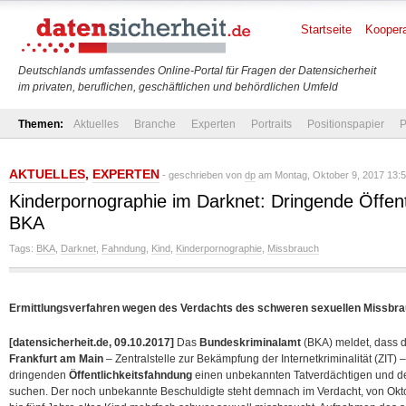
Startseite
Koopera
Deutschlands umfassendes Online-Portal für Fragen der Datensicherheit
im privaten, beruflichen, geschäftlichen und behördlichen Umfeld
Themen:
Aktuelles
Branche
Experten
Portraits
Positionspapier
P
AKTUELLES
,
EXPERTEN
- geschrieben von
dp
am Montag, Oktober 9, 2017 13:5
Kinderpornographie im Darknet: Dringende Öffent
BKA
Tags:
BKA
,
Darknet
,
Fahndung
,
Kind
,
Kinderpornographie
,
Missbrauch
Ermittlungsverfahren wegen des Verdachts des schweren sexuellen Missbr
[datensicherheit.de, 09.10.2017]
Das
Bundeskriminalamt
(BKA) meldet, dass 
Frankfurt am Main
– Zentralstelle zur Bekämpfung der Internetkriminalität (ZIT
dringenden
Öffentlichkeitsfahndung
einen unbekannten Tatverdächtigen und de
suchen. Der noch unbekannte Beschuldigte steht demnach im Verdacht, von Oktob