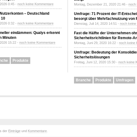
 2026 0:45 -
noch keine Kommentare
Montag, Dezember 21, 2020 21:46 -
noch
 Nutzerkonten – Deutschland
Umfrage: 71 Prozent der IT-Entsche
z 10
besorgt über Mehrfachnutzung von
 2026 0:32 -
noch keine Kommentare
Dienstag, Juli 14, 2020 14:51 -
noch kein
neller eindämmen: Qualys erkennt
Fast die Hälfte der Unternehmen oh
n Minuten
Sicherheitsrichtlinien für Remote-Ar
 2026 15:22 -
noch keine Kommentare
Montag, Juni 29, 2020 16:22 -
noch keine
Umfrage: Bedeutung der Konsolidier
Sicherheitslösungen
nche
Produkte
Freitag, Juni 12, 2020 15:30 -
noch keine
Branche
Produkte
Umfragen
ds der
Einträge
und
Kommentare
.