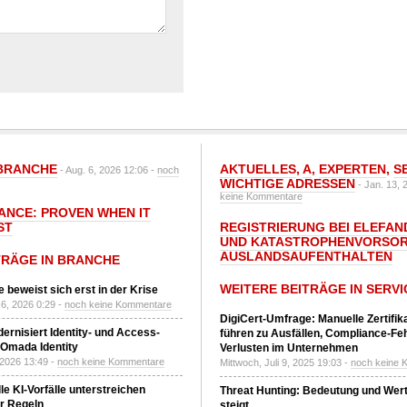
BRANCHE
AKTUELLES
,
A
,
EXPERTEN
,
S
- Aug. 6, 2026 12:06 -
noch
WICHTIGE ADRESSEN
- Jan. 13, 
keine Kommentare
IANCE: PROVEN WHEN IT
ST
REGISTRIERUNG BEI ELEFAND
UND KATASTROPHENVORSOR
AUSLANDSAUFENTHALTEN
TRÄGE IN BRANCHE
WEITERE BEITRÄGE IN SERVI
 beweist sich erst in der Krise
6, 2026 0:29 -
noch keine Kommentare
DigiCert-Umfrage: Manuelle Zertifi
ernisiert Identity- und Access-
führen zu Ausfällen, Compliance-Fe
Omada Identity
Verlusten im Unternehmen
 2026 13:49 -
noch keine Kommentare
Mittwoch, Juli 9, 2025 19:03 -
noch keine 
le KI-Vorfälle unterstreichen
Threat Hunting: Bedeutung und Wer
r Regeln
steigt