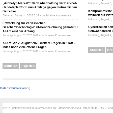
„Archetyp Market“: Nach Abschaltung der Darknet-
Mittwoch, August 5,
Handelsplattform nun Anklage gegen mutmaßlichen
Kompromittierte
Betreiber
weltweit auf Plat
Dienstag, August 4, 2026 0:12 -
noch keine Kommentare
Mittwoch, August 5,
Entwicklung zur verlässlichen
Cyberrisiken sch
Geschäftstechnologie: KI-Kennzeichnung gemäß EU
Schwachstellen i
AI Act erst der Anfang
Dienstag, August 4,
Sonntag, August 2, 2026 0:02 -
noch keine Kommentare
AI Act: Ab 2. August 2026 weitere Regeln in Kraft –
indes noch viele offene Fragen
Aktuelles
Bra
Sonntag, August 2, 2026 0:01 -
noch keine Kommentare
Aktuelles
Experten
Datenschutzerklärung
© 2020 datensicherheit.de Informationen zu Datensicherheit und Datenschutz - RSS-Fee