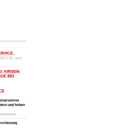
ERVICE
,
2026 1:08 -
noch
: KRISEN-
GE BEI
CE
katsprozesse
hlern und hohen
Kommentare
tschätzung