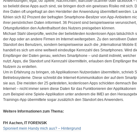
Anwendungen; egal, ob Spiele, Nachrichten, Barcode-Scanner oder facebook – für
so beliebt diese Apps auch sind, sie bringen doch ein gewisses Risiko mit sich. 
ihre Daten oft ungefragt an den Hersteller der Anwendung übermittelt werden. L
fühlen sich 82 Prozent der befragten Smartphone-Besitzer von App-Anbietern n
ihrer persönlichen Daten informiert.
36 Prozent sind beispielsweise verunsichert,
Ortungsfunktion den Aufenthaltsort des Nutzers preisgeben können.
Michael Stahl überprüfte, welche der beliebtesten kostenlosen Apps tatsächlich
der App oder an andere Firmen im Internet weitergeben. Zu den sensitiven Daten
Standort des Benutzers, sondern beispielsweise auch die „International Mobile E
handelt es sich um eine weltweit eindeutige Kennzahl des Smartphones. Wird di
Empfänger der Daten genau, welches Smartphone – und damit indirekt, welche
nutzt. Apps, die Standort und Kennzahl übermitteln, erlauben dem Empfänger the
Nutzern zu erstellen.
Um in Erfahrung zu bringen, ob Applikationen Nutzerdaten übermitteln, schrieb St
Betriebssysteme. Diese schreibt die Internet-Kommunikation der auf dem Smartph
sie aus. Die meisten der 25 getesteten, kostenlosen Apps schickten demnach B
Internet – nicht immer seien diese Daten für das Funktionieren der Applikationen
zum Beispiel eine Spiele-Applikation unter anderem die IMEI an den Herausgeb
Trainings-App übermittele sogar zusätzlich den Standort des Anwenders.
Weitere Informationen zum Thema:
FH Aachen, IT FORENSIK
Spioniert mein Handy mich aus? – Hintergrund