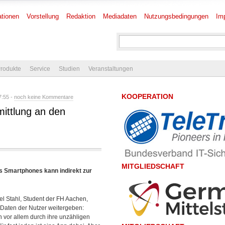
tionen
Vorstellung
Redaktion
Mediadaten
Nutzungsbedingungen
Im
rodukte
Service
Studien
Veranstaltungen
KOOPERATION
7:55 -
noch keine Kommentare
ittlung an den
MITGLIEDSCHAFT
es Smartphones kann indirekt zur
l Stahl, Student der FH Aachen,
 Daten der Nutzer weitergeben:
 vor allem durch ihre unzähligen