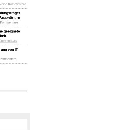
 keine Kommentare
idungsträger
 Passwörtern
e Kommentare
ne geeignete
beit
 Kommentare
ung von IT-
 Kommentare