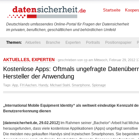
Startseite
Koopera
Deutschlands umfassendes Online-Portal für Fragen der Datensicherheit
im privaten, beruflichen, geschäftlichen und behördlichen Umfeld
Themen:
Aktuelles
Branche
Experten
Portraits
Positionspapier
P
AKTUELLES
,
EXPERTEN
- geschrieben von
cp
am Mittwoch, Februar 29, 2012 1
Kostenlose Apps: Oftmals ungefragte Datenüberm
Hersteller der Anwendung
Tags:
App
,
FH Aachen
,
Handy
,
Michael Stahl
,
Smartphone
,
Spionage
„International Mobile Equipment Identity“ als weltweit eindeutige Kennzahl d
Benutzererkennung dienen
[datensicherheit.de, 29.02.2012]
Im Rahmen seiner „Bachelor“-Arbeit hat Michae
herausgefunden, dass viele kostenlose Applikationen (Apps) ungefragt sensitive
Die meisten neu gekauften Handys sind inzwischen Smartphones. Sie begeistern