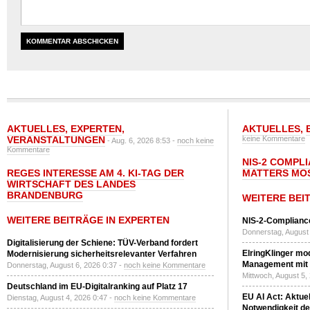
AKTUELLES
,
EXPERTEN
,
AKTUELLES
,
VERANSTALTUNGEN
keine Kommentare
- Aug. 6, 2026 8:53 -
noch keine
Kommentare
NIS-2 COMPL
REGES INTERESSE AM 4. KI-TAG DER
MATTERS MO
WIRTSCHAFT DES LANDES
BRANDENBURG
WEITERE BEI
WEITERE BEITRÄGE IN EXPERTEN
NIS-2-Compliance
Donnerstag, August 
Digitalisierung der Schiene: TÜV-Verband fordert
ElringKlinger mod
Modernisierung sicherheitsrelevanter Verfahren
Management mit 
Donnerstag, August 6, 2026 0:37 -
noch keine Kommentare
Mittwoch, August 5,
Deutschland im EU-Digitalranking auf Platz 17
EU AI Act: Aktuel
Dienstag, August 4, 2026 0:47 -
noch keine Kommentare
Notwendigkeit de