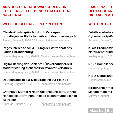
ANSTIEG DER HARDWARE-PREISE IN
EXISTENZIELL
FOLGE KI-GETRIEBENER HALBLEITER-
DEUTSCHLAN
NACHFRAGE
DIGITALEN A
WEITERE BEITRÄGE IN EXPERTEN
WEITERE BEI
Claude-Phishing-Vorfall durch Versagen
Zutrittskontrolle
grundlegender KI-Sicherheitsarchitektur ermöglicht
Cybersecurity-Pri
Freitag, August 7, 2026 0:03 -
noch keine Kommentare
Samstag, August 8,
Reges Interesse am 4. KI-Tag der Wirtschaft des
KI als Produktivi
Landes Brandenburg
bis zu acht Stun
Donnerstag, August 6, 2026 8:53 -
noch keine Kommentare
Freitag, August 7, 
Digitalisierung der Schiene: TÜV-Verband fordert
NIS-2 Compliance
Modernisierung sicherheitsrelevanter Verfahren
Donnerstag, August 
Donnerstag, August 6, 2026 0:37 -
noch keine Kommentare
NIS-2-Compliance
Deutschland im EU-Digitalranking auf Platz 17
Donnerstag, August 
Dienstag, August 4, 2026 0:47 -
noch keine Kommentare
ElringKlinger mod
„Archetyp Market“: Nach Abschaltung der Darknet-
Management mit 
Handelsplattform nun Anklage gegen mutmaßlichen
Mittwoch, August 5,
Betreiber
Dienstag, August 4, 2026 0:12 -
noch keine Kommentare
Aktuelles
Bra