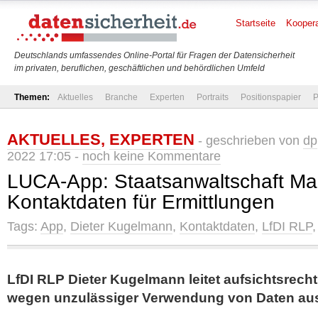
Startseite
Koopera
Deutschlands umfassendes Online-Portal für Fragen der Datensicherheit
im privaten, beruflichen, geschäftlichen und behördlichen Umfeld
Themen:
Aktuelles
Branche
Experten
Portraits
Positionspapier
P
AKTUELLES
,
EXPERTEN
- geschrieben von
dp
2022 17:05 -
noch keine Kommentare
LUCA-App: Staatsanwaltschaft Mai
Kontaktdaten für Ermittlungen
Tags:
App
,
Dieter Kugelmann
,
Kontaktdaten
,
LfDI RLP
LfDI RLP Dieter Kugelmann leitet aufsichtsrecht
wegen unzulässiger Verwendung von Daten au