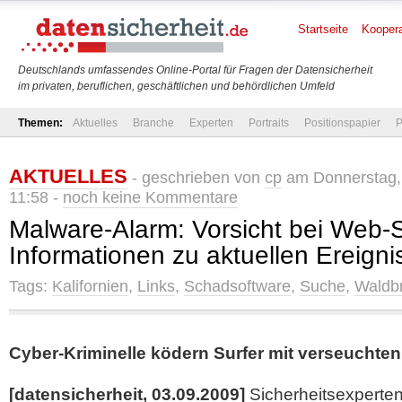
Startseite
Koopera
Deutschlands umfassendes Online-Portal für Fragen der Datensicherheit
im privaten, beruflichen, geschäftlichen und behördlichen Umfeld
Themen:
Aktuelles
Branche
Experten
Portraits
Positionspapier
P
AKTUELLES
- geschrieben von
cp
am Donnerstag,
11:58 -
noch keine Kommentare
Malware-Alarm: Vorsicht bei Web
Informationen zu aktuellen Ereign
Tags:
Kalifornien
,
Links
,
Schadsoftware
,
Suche
,
Waldb
Cyber-Kriminelle ködern Surfer mit verseuchte
[datensicherheit, 03.09.2009]
Sicherheitsexperten