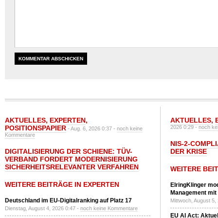
AKTUELLES
,
EXPERTEN
,
AKTUELLES
,
POSITIONSPAPIER
2026 0:29 -
noch ke
- Aug. 6, 2026 0:37 -
noch keine
Kommentare
NIS-2-COMPLI
DIGITALISIERUNG DER SCHIENE: TÜV-
DER KRISE
VERBAND FORDERT MODERNISIERUNG
SICHERHEITSRELEVANTER VERFAHREN
WEITERE BEI
WEITERE BEITRÄGE IN EXPERTEN
ElringKlinger mod
Management mit 
Deutschland im EU-Digitalranking auf Platz 17
Mittwoch, August 5,
Dienstag, August 4, 2026 0:47 -
noch keine Kommentare
EU AI Act: Aktuel