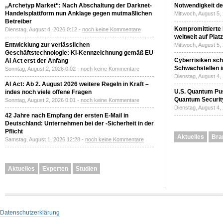
„Archetyp Market“: Nach Abschaltung der Darknet-
Notwendigkeit de
Handelsplattform nun Anklage gegen mutmaßlichen
Mittwoch, August 5,
Betreiber
Kompromittierte
Dienstag, August 4, 2026 0:12 -
noch keine Kommentare
weltweit auf Plat
Entwicklung zur verlässlichen
Mittwoch, August 5,
Geschäftstechnologie: KI-Kennzeichnung gemäß EU
Cyberrisiken sch
AI Act erst der Anfang
Schwachstellen i
Sonntag, August 2, 2026 0:02 -
noch keine Kommentare
Dienstag, August 4,
AI Act: Ab 2. August 2026 weitere Regeln in Kraft –
U.S. Quantum Pus
indes noch viele offene Fragen
Quantum Securit
Sonntag, August 2, 2026 0:01 -
noch keine Kommentare
Dienstag, August 4,
42 Jahre nach Empfang der ersten E-Mail in
Deutschland: Unternehmen bei der -Sicherheit in der
Pflicht
Aktuelles
Bra
Samstag, August 1, 2026 12:28 -
noch keine Kommentare
Aktuelles
Experten
Studien
Datenschutzerklärung