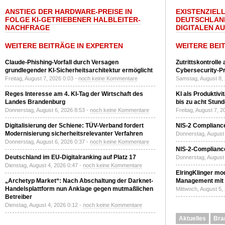
ANSTIEG DER HARDWARE-PREISE IN
EXISTENZIELL
FOLGE KI-GETRIEBENER HALBLEITER-
DEUTSCHLAN
NACHFRAGE
DIGITALEN A
WEITERE BEITRÄGE IN EXPERTEN
WEITERE BEI
Claude-Phishing-Vorfall durch Versagen
Zutrittskontrolle
grundlegender KI-Sicherheitsarchitektur ermöglicht
Cybersecurity-Pri
Freitag, August 7, 2026 0:03 -
noch keine Kommentare
Samstag, August 8,
Reges Interesse am 4. KI-Tag der Wirtschaft des
KI als Produktivi
Landes Brandenburg
bis zu acht Stun
Donnerstag, August 6, 2026 8:53 -
noch keine Kommentare
Freitag, August 7, 
Digitalisierung der Schiene: TÜV-Verband fordert
NIS-2 Compliance
Modernisierung sicherheitsrelevanter Verfahren
Donnerstag, August 
Donnerstag, August 6, 2026 0:37 -
noch keine Kommentare
NIS-2-Compliance
Deutschland im EU-Digitalranking auf Platz 17
Donnerstag, August 
Dienstag, August 4, 2026 0:47 -
noch keine Kommentare
ElringKlinger mod
„Archetyp Market“: Nach Abschaltung der Darknet-
Management mit 
Handelsplattform nun Anklage gegen mutmaßlichen
Mittwoch, August 5,
Betreiber
Dienstag, August 4, 2026 0:12 -
noch keine Kommentare
Aktuelles
Bra