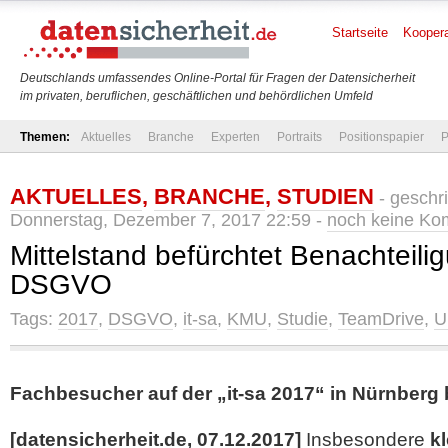
Startseite
Koopera
Deutschlands umfassendes Online-Portal für Fragen der Datensicherheit
im privaten, beruflichen, geschäftlichen und behördlichen Umfeld
Themen:
Aktuelles
Branche
Experten
Portraits
Positionspapier
P
AKTUELLES
,
BRANCHE
,
STUDIEN
- geschr
Donnerstag, Dezember 7, 2017 22:59 -
noch keine Ko
Mittelstand befürchtet Benachteili
DSGVO
Tags:
2017
,
DSGVO
,
it-sa
,
KMU
,
Studie
,
TeamDrive
,
U
Fachbesucher auf der „it-sa 2017“ in Nürnberg 
[datensicherheit.de, 07.12.2017]
Insbesondere
kl