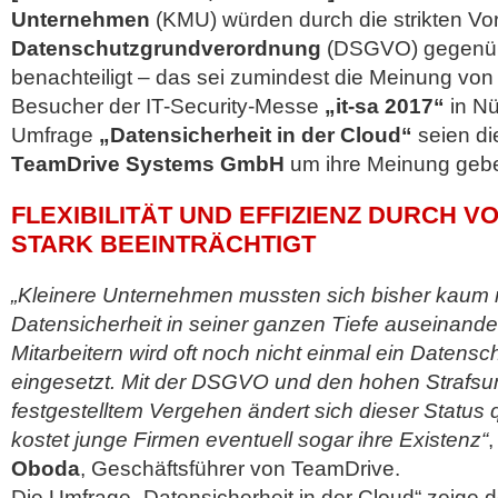
Unternehmen
(KMU) würden durch die strikten Vo
Datenschutzgrundverordnung
(DSGVO) gegenüb
benachteiligt – das sei zumindest die Meinung von
Besucher der IT-Security-Messe
„it-sa 2017“
in Nü
Umfrage
„Datensicherheit in der Cloud“
seien di
TeamDrive Systems GmbH
um ihre Meinung geb
FLEXIBILITÄT UND EFFIZIENZ DURCH 
STARK BEEINTRÄCHTIGT
„Kleinere Unternehmen mussten sich bisher kaum
Datensicherheit in seiner ganzen Tiefe auseinand
Mitarbeitern wird oft noch nicht einmal ein Datensc
eingesetzt. Mit der DSGVO und den hohen Strafs
festgestelltem Vergehen ändert sich dieser Status
kostet junge Firmen eventuell sogar ihre Existenz“
,
Oboda
, Geschäftsführer von TeamDrive.
Die Umfrage „Datensicherheit in der Cloud“ zeige d