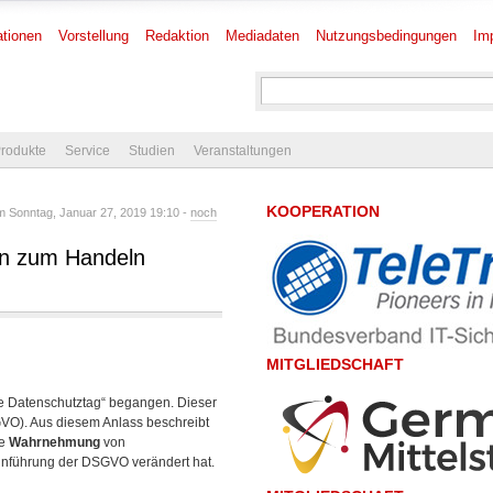
tionen
Vorstellung
Redaktion
Mediadaten
Nutzungsbedingungen
Im
rodukte
Service
Studien
Veranstaltungen
KOOPERATION
 Sonntag, Januar 27, 2019 19:10 -
noch
en zum Handeln
MITGLIEDSCHAFT
he Datenschutztag“ begangen. Dieser
O). Aus diesem Anlass beschreibt
ie
Wahrnehmung
von
Einführung der DSGVO verändert hat.