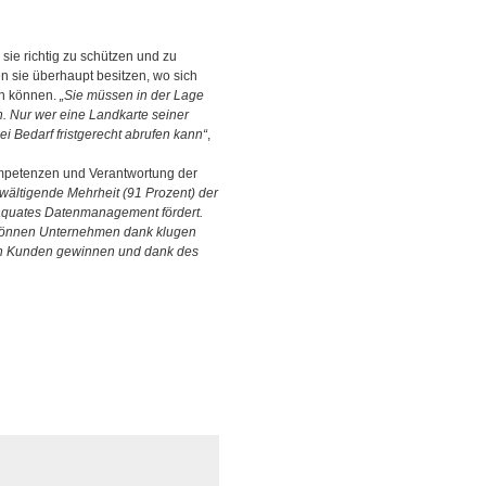
sie richtig zu schützen und zu
 sie überhaupt besitzen, wo sich
en können.
„Sie müssen in der Lage
n. Nur wer eine Landkarte seiner
ei Bedarf fristgerecht abrufen kann“
,
ompetenzen und Verantwortung der
rwältigende Mehrheit (91 Prozent) der
adäquates Datenmanagement fördert.
 können Unternehmen dank klugen
on Kunden gewinnen und dank des