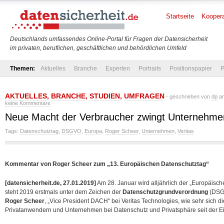
Startseite
Koopera
Deutschlands umfassendes Online-Portal für Fragen der Datensicherheit
im privaten, beruflichen, geschäftlichen und behördlichen Umfeld
Themen:
Aktuelles
Branche
Experten
Portraits
Positionspapier
P
AKTUELLES
,
BRANCHE
,
STUDIEN
,
UMFRAGEN
- geschrieben von
dp
am
keine Kommentare
Neue Macht der Verbraucher zwingt Unternehm
Tags:
Datenschutztag
,
DSGVO
,
Europa
,
Roger Scheer
,
Unternehmen
,
Veritas
Kommentar von Roger Scheer zum „13. Europäischen Datenschutztag“
[datensicherheit.de, 27.01.2019]
Am 28. Januar wird alljährlich der „Europäisc
steht 2019 erstmals unter dem Zeichen der
Datenschutzgrundverordnung
(DSGV
Roger Scheer
, „Vice President DACH“ bei Veritas Technologies, wie sehr sich d
Privatanwendern und Unternehmen bei Datenschutz und Privatsphäre
seit der 