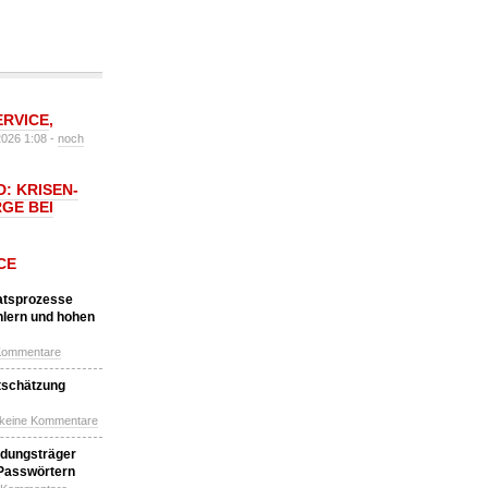
ERVICE
,
2026 1:08 -
noch
: KRISEN-
GE BEI
CE
katsprozesse
hlern und hohen
Kommentare
tschätzung
 keine Kommentare
idungsträger
 Passwörtern