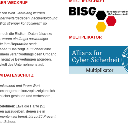
MITGLIEDSCHAFT
GER WECKRUF
anzen Welt. Jahrelang wurden
er weitergegeben, nachverfolgt und
ch strenger kontrollieren“
, so
noch die Risiken, Daten falsch zu
MULTIPLIKATOR
 waren ein längst notwendiger
ie ihre
Reputation
stark
ehen.“
Das zeigt laut Scheer eine
i einem verantwortungslosen Umgang
er negative Bewertungen abgeben.
ykott des Unternehmens auf.
EM DATENSCHUTZ
n umfassend und ihrem Wert
enmanagementkonzepts zeigten sich
nlicher gestalten und verbessern,
belohnen
: Etwa die Hälfte (51
men auszugeben, denen sie in
menten sei bereit, bis zu 25 Prozent
tet Scheer.