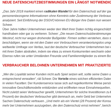
NEUE DATENSCHUTZBESTIMMUNGEN EIN LÄNGST NOTWENDI
„Das Jahr 2018 markiert einen
radikalen Wandel
für den Datenschutz auf der g
personenbezogene Informationen ohne Kenntnis oder Zustimmung der Verbrauch
analysiert. Seit Einführung der DSGVO können EU-Bürger ihre Daten nun wesentli
Scheer.
Über Jahre hätten Unternehmen weder den Wert ihrer Daten richtig eingeschätzt 
handhaben oder gar zu verlieren. Scheer:
„Die neuen Datenschutzbestimmungen
Weckruf, nicht nur wegen drohender Bußgelder. Firmen sollten verstehen, dass s
beschädigen, wenn sie mit den Daten von Verbrauchern verantwortungslos umg
weltweite Umfrage von Veritas, laut der deutsche Verbraucher Unternehmen be
mit ihren Daten abstrafen, indem sie etwa zu einem Konkurrenten wechseln od
Ebenso rufen sie unter Umständen Freunde und Familienmitglieder zu einem Bo
VERBRAUCHER BELOHNEN UNTERNEHMEN MIT PRAKTIZIERT
„Wer die Loyalität seiner Kunden nicht aufs Spiel setzen will, sollte seine Date
entsprechend verwalten“
, rät Scheer. Die
Vorteile
eines solchen effizienten Dat
in vielen Facetten: Der Kundenservice lasse sich auf regelkonforme Weise persö
innovative Geschäftsmodelle entstünden und eröffneten neue Einnahmequellen.
Nicht zuletzt seien Verbraucher gewillt, Unternehmen für solche Investitionen zu
Prozent) der deutschen Verbraucher gibt demnach an, mehr Geld bei Unterneh
Sachen Datenschutz vertrauen.
„Und mehr als ein Viertel (28 Prozent) der Konsu
mehr bei Unternehmen auszugeben, die den Datenschutz ernst nehmen“
, berich