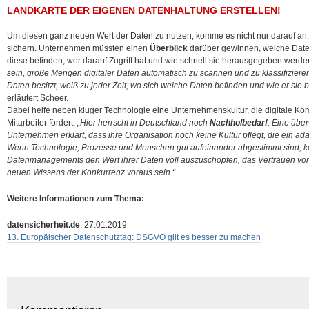
LANDKARTE DER EIGENEN DATENHALTUNG ERSTELLEN!
Um diesen ganz neuen Wert der Daten zu nutzen, komme es nicht nur darauf an, 
sichern. Unternehmen müssten einen
Überblick
darüber gewinnen, welche Daten
diese befinden, wer darauf Zugriff hat und wie schnell sie herausgegeben werd
sein, große Mengen digitaler Daten automatisch zu scannen und zu klassifiziere
Daten besitzt, weiß zu jeder Zeit, wo sich welche Daten befinden und wie er sie b
erläutert Scheer.
Dabei helfe neben kluger Technologie eine Unternehmenskultur, die digitale K
Mitarbeiter fördert.
„Hier herrscht in Deutschland noch
Nachholbedarf
: Eine übe
Unternehmen erklärt, dass ihre Organisation noch keine Kultur pflegt, die ein 
Wenn Technologie, Prozesse und Menschen gut aufeinander abgestimmt sind,
Datenmanagements den Wert ihrer Daten voll auszuschöpfen, das Vertrauen v
neuen Wissens der Konkurrenz voraus sein.“
Weitere Informationen zum Thema:
datensicherheit.de
, 27.01.2019
13. Europäischer Datenschutztag: DSGVO gilt es besser zu machen