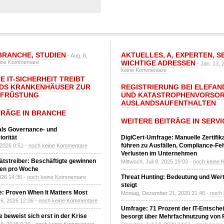
BRANCHE
,
STUDIEN
AKTUELLES
,
A
,
EXPERTEN
,
S
- Aug. 8,
ine Kommentare
WICHTIGE ADRESSEN
- Jan. 13, 
keine Kommentare
E IT-SICHERHEIT TREIBT
DS KRANKENHÄUSER ZUR
REGISTRIERUNG BEI ELEFAND
UFRÜSTUNG
UND KATASTROPHENVORSOR
AUSLANDSAUFENTHALTEN
TRÄGE IN BRANCHE
WEITERE BEITRÄGE IN SERVI
 als Governance- und
orität
DigiCert-Umfrage: Manuelle Zertifi
führen zu Ausfällen, Compliance-Fe
 2026 0:51 -
noch keine Kommentare
Verlusten im Unternehmen
tätstreiber: Beschäftigte gewinnen
Mittwoch, Juli 9, 2025 19:03 -
noch keine 
den pro Woche
Threat Hunting: Bedeutung und Wer
2026 14:36 -
noch keine Kommentare
steigt
: Proven When It Matters Most
Montag, Dezember 21, 2020 21:46 -
noch
6, 2026 12:06 -
noch keine Kommentare
Umfrage: 71 Prozent der IT-Entsche
 beweist sich erst in der Krise
besorgt über Mehrfachnutzung von