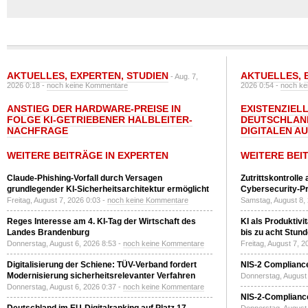
AKTUELLES
,
EXPERTEN
,
STUDIEN
AKTUELLES
,
- Aug. 7,
2026 0:18 -
noch keine Kommentare
2026 0:54 -
noch ke
ANSTIEG DER HARDWARE-PREISE IN
EXISTENZIELL
FOLGE KI-GETRIEBENER HALBLEITER-
DEUTSCHLAN
NACHFRAGE
DIGITALEN A
WEITERE BEITRÄGE IN EXPERTEN
WEITERE BEI
Claude-Phishing-Vorfall durch Versagen
Zutrittskontrolle
grundlegender KI-Sicherheitsarchitektur ermöglicht
Cybersecurity-Pri
Freitag, August 7, 2026 0:03 -
noch keine Kommentare
Samstag, August 8,
Reges Interesse am 4. KI-Tag der Wirtschaft des
KI als Produktivi
Landes Brandenburg
bis zu acht Stun
Donnerstag, August 6, 2026 8:53 -
noch keine Kommentare
Freitag, August 7, 
Digitalisierung der Schiene: TÜV-Verband fordert
NIS-2 Compliance
Modernisierung sicherheitsrelevanter Verfahren
Donnerstag, August 
Donnerstag, August 6, 2026 0:37 -
noch keine Kommentare
NIS-2-Compliance