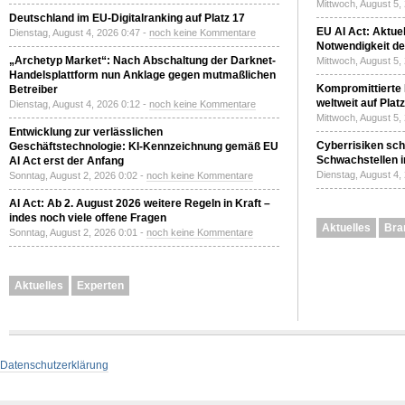
Mittwoch, August 5,
Deutschland im EU-Digitalranking auf Platz 17
EU AI Act: Aktuel
Dienstag, August 4, 2026 0:47 -
noch keine Kommentare
Notwendigkeit de
„Archetyp Market“: Nach Abschaltung der Darknet-
Mittwoch, August 5,
Handelsplattform nun Anklage gegen mutmaßlichen
Kompromittierte
Betreiber
weltweit auf Plat
Dienstag, August 4, 2026 0:12 -
noch keine Kommentare
Mittwoch, August 5,
Entwicklung zur verlässlichen
Cyberrisiken sch
Geschäftstechnologie: KI-Kennzeichnung gemäß EU
Schwachstellen i
AI Act erst der Anfang
Dienstag, August 4,
Sonntag, August 2, 2026 0:02 -
noch keine Kommentare
AI Act: Ab 2. August 2026 weitere Regeln in Kraft –
indes noch viele offene Fragen
Aktuelles
Bra
Sonntag, August 2, 2026 0:01 -
noch keine Kommentare
Aktuelles
Experten
Datenschutzerklärung