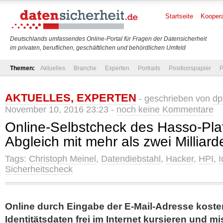
Startseite
Koopera
Deutschlands umfassendes Online-Portal für Fragen der Datensicherheit
im privaten, beruflichen, geschäftlichen und behördlichen Umfeld
Themen:
Aktuelles
Branche
Experten
Portraits
Positionspapier
P
AKTUELLES
,
EXPERTEN
- geschrieben von
dp
November 10, 2016 23:23 -
noch keine Kommentare
Online-Selbstcheck des Hasso-Platt
Abgleich mit mehr als zwei Milliar
Tags:
Christoph Meinel
,
Datendiebstahl
,
Hacker
,
HPI
,
I
Sicherheitscheck
Online durch Eingabe der E-Mail-Adresse koste
Identitätsdaten frei im Internet kursieren und 