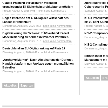
Claude-Phishing-Vorfall durch Versagen
Zutrittskontrolle
grundlegender KI-Sicherheitsarchitektur ermöglicht
Cybersecurity-Pri
Freitag, August 7, 2026 0:03 -
noch keine Kommentare
Samstag, August 8,
Reges Interesse am 4. KI-Tag der Wirtschaft des
KI als Produktivi
Landes Brandenburg
bis zu acht Stun
Donnerstag, August 6, 2026 8:53 -
noch keine Kommentare
Freitag, August 7, 
Digitalisierung der Schiene: TÜV-Verband fordert
NIS-2 Compliance
Modernisierung sicherheitsrelevanter Verfahren
Donnerstag, August 
Donnerstag, August 6, 2026 0:37 -
noch keine Kommentare
NIS-2-Compliance
Deutschland im EU-Digitalranking auf Platz 17
Donnerstag, August 
Dienstag, August 4, 2026 0:47 -
noch keine Kommentare
ElringKlinger mod
„Archetyp Market“: Nach Abschaltung der Darknet-
Management mit 
Handelsplattform nun Anklage gegen mutmaßlichen
Mittwoch, August 5,
Betreiber
Dienstag, August 4, 2026 0:12 -
noch keine Kommentare
Aktuelles
Bra
Aktuelles
Experten