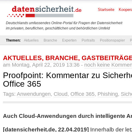
Startseite
Koopera
Deutschlands umfassendes Online-Portal für Fragen der Datensicherheit
im privaten, beruflichen, geschäftlichen und behördlichen Umfeld
Themen:
Aktuelles
Branche
Experten
Portraits
Positionspapier
P
AKTUELLES
,
BRANCHE
,
GASTBEITRÄG
am Montag, April 22, 2019 13:36 -
noch keine Kommen
Proofpoint: Kommentar zu Sicherhei
Office 365
Tags:
Anwendungen
,
Cloud
,
Office 365
,
Phishing
,
Sich
Auch Cloud-Anwendungen durch intelligente Ang
[datensicherheit.de, 22.04.2019]
Innerhalb der le