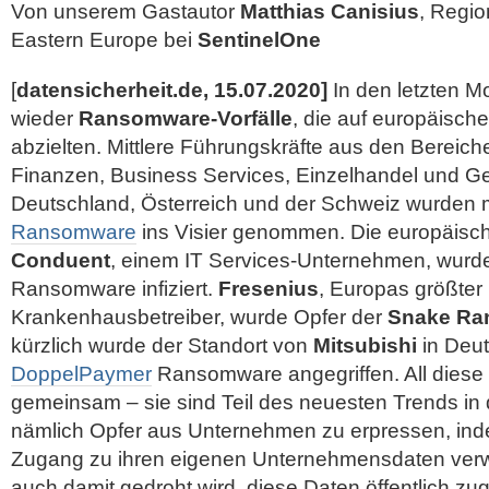
Von unserem Gastautor
Matthias Canisius
, Regio
Eastern Europe bei
SentinelOne
[
datensicherheit.de, 15.07.2020]
In den letzten M
wieder
Ransomware-Vorfälle
, die auf europäisch
abzielten. Mittlere Führungskräfte aus den Bereic
Finanzen, Business Services, Einzelhandel und G
Deutschland, Österreich und der Schweiz wurden 
Ransomware
ins Visier genommen. Die europäisc
Conduent
, einem IT Services-Unternehmen, wurd
Ransomware infiziert.
Fresenius
, Europas größter 
Krankenhausbetreiber, wurde Opfer der
Snake Ra
kürzlich wurde der Standort von
Mitsubishi
in Deut
DoppelPaymer
Ransomware angegriffen. All diese 
gemeinsam – sie sind Teil des neuesten Trends in d
nämlich Opfer aus Unternehmen zu erpressen, inde
Zugang zu ihren eigenen Unternehmensdaten verwe
auch damit gedroht wird, diese Daten öffentlich z