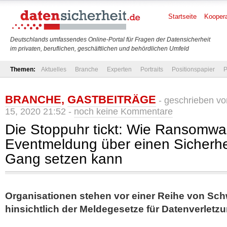
Startseite
Koopera
Deutschlands umfassendes Online-Portal für Fragen der Datensicherheit
im privaten, beruflichen, geschäftlichen und behördlichen Umfeld
Themen:
Aktuelles
Branche
Experten
Portraits
Positionspapier
P
BRANCHE
,
GASTBEITRÄGE
- geschrieben v
15, 2020 21:52 -
noch keine Kommentare
Die Stoppuhr tickt: Wie Ransomwa
Eventmeldung über einen Sicherhei
Gang setzen kann
Organisationen stehen vor einer Reihe von Sch
hinsichtlich der Meldegesetze für Datenverletz