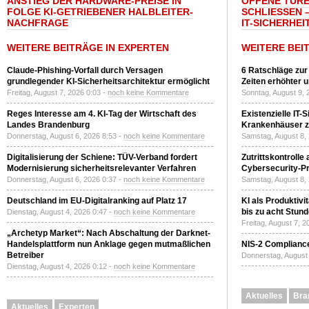
ANSTIEG DER HARDWARE-PREISE IN
OFFENE TÜRE
FOLGE KI-GETRIEBENER HALBLEITER-
SCHLIESSEN –
NACHFRAGE
T-SICHERHEI
WEITERE BEITRÄGE IN EXPERTEN
WEITERE BEI
Claude-Phishing-Vorfall durch Versagen
6 Ratschläge zur
grundlegender KI-Sicherheitsarchitektur ermöglicht
Zeiten erhöhter 
Freitag, August 7, 2026 0:03 -
noch keine Kommentare
Sonntag, August 9, 
Reges Interesse am 4. KI-Tag der Wirtschaft des
Existenzielle IT-
Landes Brandenburg
Krankenhäuser zu
Donnerstag, August 6, 2026 8:53 -
noch keine Kommentare
Samstag, August 8,
Digitalisierung der Schiene: TÜV-Verband fordert
Zutrittskontrolle
Modernisierung sicherheitsrelevanter Verfahren
Cybersecurity-Pri
Donnerstag, August 6, 2026 0:37 -
noch keine Kommentare
Samstag, August 8,
Deutschland im EU-Digitalranking auf Platz 17
KI als Produktivi
bis zu acht Stun
Dienstag, August 4, 2026 0:47 -
noch keine Kommentare
Freitag, August 7, 
„Archetyp Market“: Nach Abschaltung der Darknet-
Handelsplattform nun Anklage gegen mutmaßlichen
NIS-2 Compliance
Betreiber
Donnerstag, August 
Dienstag, August 4, 2026 0:12 -
noch keine Kommentare
Aktuelles
Bra
Aktuelles
Experten