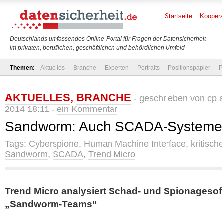
Startseite
Koopera
Deutschlands umfassendes Online-Portal für Fragen der Datensicherheit
im privaten, beruflichen, geschäftlichen und behördlichen Umfeld
Themen:
Aktuelles
Branche
Experten
Portraits
Positionspapier
P
AKTUELLES
,
BRANCHE
- geschrieben von
cp
a
2014 18:11 -
ein Kommentar
Sandworm: Auch SCADA-Systeme 
Tags:
Cyberspione
,
Human Machine Interface
,
kritisch
Sandworm
,
SCADA
,
Trend Micro
Trend Micro analysiert Schad- und Spionageso
„Sandworm-Teams“