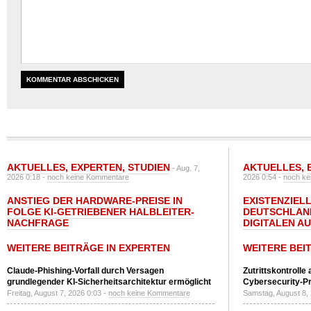
AKTUELLES
,
EXPERTEN
,
STUDIEN
AKTUELLES
,
- Aug. 7,
2026 0:18 -
noch keine Kommentare
2026 0:54 -
noch ke
ANSTIEG DER HARDWARE-PREISE IN
EXISTENZIELL
FOLGE KI-GETRIEBENER HALBLEITER-
DEUTSCHLAN
NACHFRAGE
DIGITALEN A
WEITERE BEITRÄGE IN EXPERTEN
WEITERE BEI
Claude-Phishing-Vorfall durch Versagen
Zutrittskontrolle
grundlegender KI-Sicherheitsarchitektur ermöglicht
Cybersecurity-Pri
Freitag, August 7, 2026 0:03 -
noch keine Kommentare
Samstag, August 8,