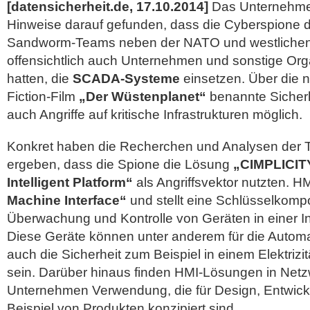
[datensicherheit.de, 17.10.2014]
Das Unternehmen
Hinweise darauf gefunden, dass die Cyberspione 
Sandworm-Teams neben der NATO und westliche
offensichtlich auch Unternehmen und sonstige Orga
hatten, die
SCADA-Systeme
einsetzen. Über die 
Fiction-Film
„Der Wüstenplanet“
benannte Sicherh
auch Angriffe auf kritische Infrastrukturen
möglich.
Konkret haben die Recherchen und Analysen der T
ergeben, dass die Spione die Lösung
„CIMPLICIT
Intelligent Platform“
als Angriffsvektor nutzten. HM
Machine Interface“
und stellt eine Schlüsselkomp
Überwachung und Kontrolle von Geräten in einer I
Diese Geräte können unter anderem für die Automa
auch die Sicherheit zum Beispiel in einem Elektrizi
sein. Darüber hinaus finden HMI-Lösungen in Net
Unternehmen Verwendung, die für Design, Entwic
Beispiel von Produkten konzipiert sind.