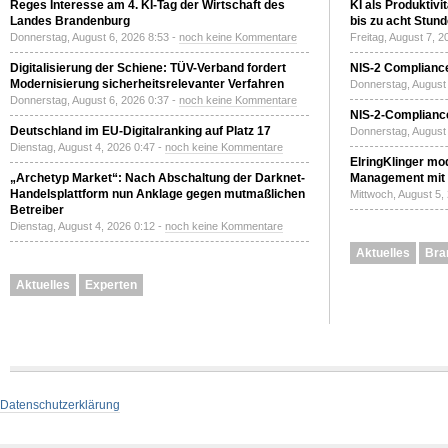
Reges Interesse am 4. KI-Tag der Wirtschaft des
KI als Produktivi
Landes Brandenburg
bis zu acht Stun
Donnerstag, August 6, 2026 8:53 -
noch keine Kommentare
Freitag, August 7, 
Digitalisierung der Schiene: TÜV-Verband fordert
NIS-2 Compliance
Modernisierung sicherheitsrelevanter Verfahren
Donnerstag, August 
Donnerstag, August 6, 2026 0:37 -
noch keine Kommentare
NIS-2-Compliance
Deutschland im EU-Digitalranking auf Platz 17
Donnerstag, August 
Dienstag, August 4, 2026 0:47 -
noch keine Kommentare
ElringKlinger mod
„Archetyp Market“: Nach Abschaltung der Darknet-
Management mit 
Handelsplattform nun Anklage gegen mutmaßlichen
Mittwoch, August 5,
Betreiber
Dienstag, August 4, 2026 0:12 -
noch keine Kommentare
Aktuelles
Bra
Aktuelles
Experten
Datenschutzerklärung