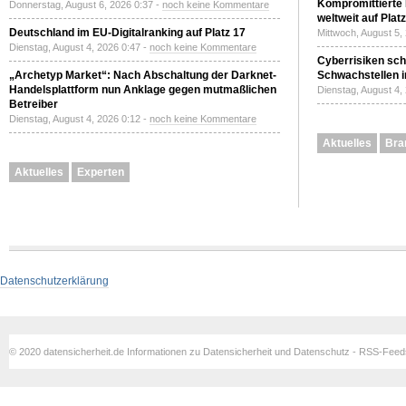
Kompromittierte
Donnerstag, August 6, 2026 0:37 -
noch keine Kommentare
weltweit auf Plat
Deutschland im EU-Digitalranking auf Platz 17
Mittwoch, August 5,
Dienstag, August 4, 2026 0:47 -
noch keine Kommentare
Cyberrisiken sch
„Archetyp Market“: Nach Abschaltung der Darknet-
Schwachstellen i
Handelsplattform nun Anklage gegen mutmaßlichen
Dienstag, August 4,
Betreiber
Dienstag, August 4, 2026 0:12 -
noch keine Kommentare
Aktuelles
Bra
Aktuelles
Experten
Datenschutzerklärung
© 2020 datensicherheit.de Informationen zu Datensicherheit und Datenschutz - RSS-Fee