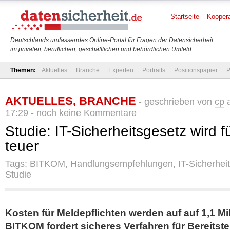
Startseite
Koopera
Deutschlands umfassendes Online-Portal für Fragen der Datensicherheit
im privaten, beruflichen, geschäftlichen und behördlichen Umfeld
Themen:
Aktuelles
Branche
Experten
Portraits
Positionspapier
P
AKTUELLES
,
BRANCHE
- geschrieben von
cp
a
17:29 -
noch keine Kommentare
Studie: IT-Sicherheitsgesetz wird fü
teuer
Tags:
BITKOM
,
Handlungsempfehlungen
,
IT-Sicherhei
Studie
Kosten für Meldepflichten werden auf auf 1,1 Mil
BITKOM fordert sicheres Verfahren für Bereitst