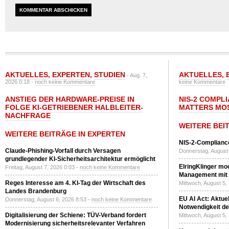
AKTUELLES
,
EXPERTEN
,
STUDIEN
AKTUELLES
,
- Aug. 7,
2026 0:18 -
noch keine Kommentare
keine Kommentare
ANSTIEG DER HARDWARE-PREISE IN
NIS-2 COMPL
FOLGE KI-GETRIEBENER HALBLEITER-
MATTERS MO
NACHFRAGE
WEITERE BEI
WEITERE BEITRÄGE IN EXPERTEN
NIS-2-Compliance
Claude-Phishing-Vorfall durch Versagen
Donnerstag, August 
grundlegender KI-Sicherheitsarchitektur ermöglicht
ElringKlinger mod
Freitag, August 7, 2026 0:03 -
noch keine Kommentare
Management mit 
Reges Interesse am 4. KI-Tag der Wirtschaft des
Mittwoch, August 5,
Landes Brandenburg
EU AI Act: Aktuel
Donnerstag, August 6, 2026 8:53 -
noch keine Kommentare
Notwendigkeit de
Digitalisierung der Schiene: TÜV-Verband fordert
Mittwoch, August 5,
Modernisierung sicherheitsrelevanter Verfahren