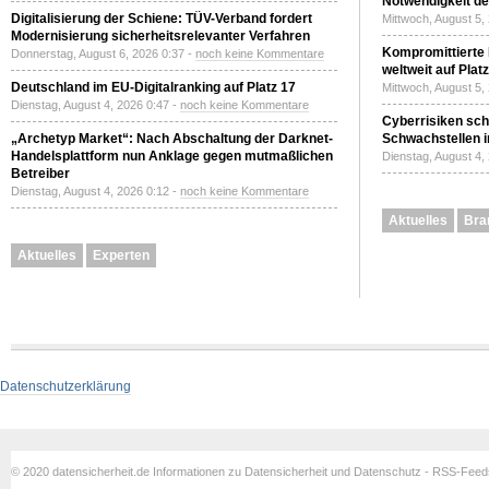
Notwendigkeit de
Digitalisierung der Schiene: TÜV-Verband fordert
Mittwoch, August 5,
Modernisierung sicherheitsrelevanter Verfahren
Kompromittierte
Donnerstag, August 6, 2026 0:37 -
noch keine Kommentare
weltweit auf Plat
Deutschland im EU-Digitalranking auf Platz 17
Mittwoch, August 5,
Dienstag, August 4, 2026 0:47 -
noch keine Kommentare
Cyberrisiken sch
„Archetyp Market“: Nach Abschaltung der Darknet-
Schwachstellen i
Handelsplattform nun Anklage gegen mutmaßlichen
Dienstag, August 4,
Betreiber
Dienstag, August 4, 2026 0:12 -
noch keine Kommentare
Aktuelles
Bra
Aktuelles
Experten
Datenschutzerklärung
© 2020 datensicherheit.de Informationen zu Datensicherheit und Datenschutz - RSS-Fee