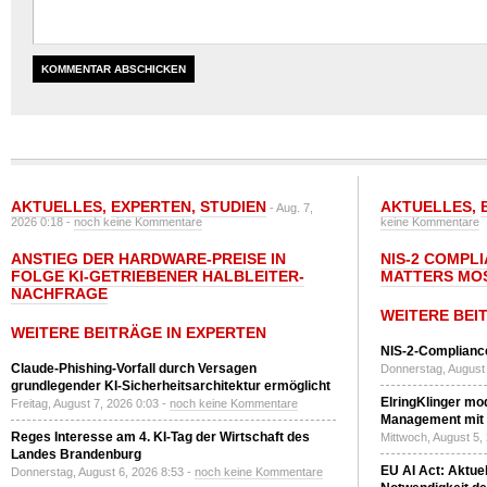
AKTUELLES
,
EXPERTEN
,
STUDIEN
AKTUELLES
,
- Aug. 7,
2026 0:18 -
noch keine Kommentare
keine Kommentare
ANSTIEG DER HARDWARE-PREISE IN
NIS-2 COMPL
FOLGE KI-GETRIEBENER HALBLEITER-
MATTERS MO
NACHFRAGE
WEITERE BEI
WEITERE BEITRÄGE IN EXPERTEN
NIS-2-Compliance
Claude-Phishing-Vorfall durch Versagen
Donnerstag, August 
grundlegender KI-Sicherheitsarchitektur ermöglicht
ElringKlinger mod
Freitag, August 7, 2026 0:03 -
noch keine Kommentare
Management mit 
Reges Interesse am 4. KI-Tag der Wirtschaft des
Mittwoch, August 5,
Landes Brandenburg
EU AI Act: Aktuel
Donnerstag, August 6, 2026 8:53 -
noch keine Kommentare