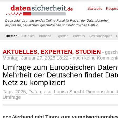
Startseite
Koopera
Deutschlands umfassendes Online-Portal für Fragen der Datensicherheit
im privaten, beruflichen, geschäftlichen und behördlichen Umfeld
Themen:
Aktuelles
Branche
Experten
Portraits
Positionspapier
P
AKTUELLES
,
EXPERTEN
,
STUDIEN
- gesch
Montag, Januar 27, 2025 18:22 -
noch keine Komment
Umfrage zum Europäischen Datens
Mehrheit der Deutschen findet Dat
Netz zu kompliziert
Tags:
2025
,
Daten
,
eco
,
Louisa Specht-Riemenschneid
Umfrage
eco-Verband gibt Tipps zum verantwortungsb