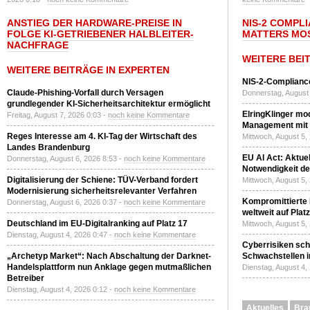
ANSTIEG DER HARDWARE-PREISE IN
NIS-2 COMPL
FOLGE KI-GETRIEBENER HALBLEITER-
MATTERS MO
NACHFRAGE
WEITERE BEI
WEITERE BEITRÄGE IN EXPERTEN
NIS-2-Compliance
Claude-Phishing-Vorfall durch Versagen
Donnerstag, August 
grundlegender KI-Sicherheitsarchitektur ermöglicht
ElringKlinger mod
Freitag, August 7, 2026 0:03 -
noch keine Kommentare
Management mit 
Reges Interesse am 4. KI-Tag der Wirtschaft des
Mittwoch, August 5,
Landes Brandenburg
EU AI Act: Aktuel
Donnerstag, August 6, 2026 8:53 -
noch keine Kommentare
Notwendigkeit de
Digitalisierung der Schiene: TÜV-Verband fordert
Mittwoch, August 5,
Modernisierung sicherheitsrelevanter Verfahren
Kompromittierte
Donnerstag, August 6, 2026 0:37 -
noch keine Kommentare
weltweit auf Plat
Deutschland im EU-Digitalranking auf Platz 17
Mittwoch, August 5,
Dienstag, August 4, 2026 0:47 -
noch keine Kommentare
Cyberrisiken sch
„Archetyp Market“: Nach Abschaltung der Darknet-
Schwachstellen i
Handelsplattform nun Anklage gegen mutmaßlichen
Dienstag, August 4,
Betreiber
Dienstag, August 4, 2026 0:12 -
noch keine Kommentare
Aktuelles
Bra