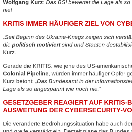
Wolfgang Kurz
:
Das BSI bewertet die Lage als s
nie!
KRITIS IMMER HÄUFIGER ZIEL VON CY
„Seit Beginn des Ukraine-Kriegs zeigen sich verstär
die
politisch motiviert
sind und Staaten destabilisi
Kurz.
Gerade die KRITIS, wie jene des US-amerikanisch
Colonial Pipeline
, würden immer häufiger Opfer ge
Kurz betont:
„Das Bundesamt in der Informationstec
Lage als so angespannt wie noch nie.“
GESETZGEBER REAGIERT AUF KRITIS-
AUSWEITUNG DER CYBERSECURITY-V
Die veränderte Bedrohungssituation habe auch de
und greife verstärkt ein. Derzeit plane das Bundes