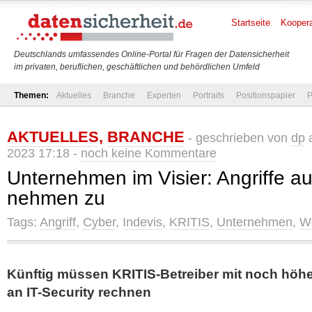
Startseite
Koopera
Deutschlands umfassendes Online-Portal für Fragen der Datensicherheit
im privaten, beruflichen, geschäftlichen und behördlichen Umfeld
Themen:
Aktuelles
Branche
Experten
Portraits
Positionspapier
P
AKTUELLES
,
BRANCHE
- geschrieben von
dp
a
2023 17:18 -
noch keine Kommentare
Unternehmen im Visier: Angriffe a
nehmen zu
Tags:
Angriff
,
Cyber
,
Indevis
,
KRITIS
,
Unternehmen
,
W
Künftig müssen KRITIS-Betreiber mit noch höh
an IT-Security rechnen