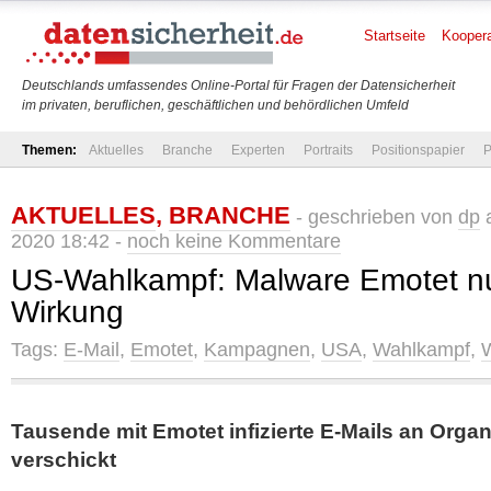
Startseite
Koopera
Deutschlands umfassendes Online-Portal für Fragen der Datensicherheit
im privaten, beruflichen, geschäftlichen und behördlichen Umfeld
Themen:
Aktuelles
Branche
Experten
Portraits
Positionspapier
P
AKTUELLES
,
BRANCHE
- geschrieben von
dp
a
2020 18:42 -
noch keine Kommentare
US-Wahlkampf: Malware Emotet nu
Wirkung
Tags:
E-Mail
,
Emotet
,
Kampagnen
,
USA
,
Wahlkampf
,
Tausende mit Emotet infizierte E-Mails an Orga
verschickt