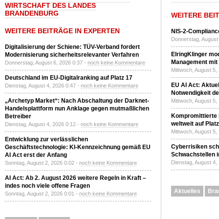
WIRTSCHAFT DES LANDES
BRANDENBURG
WEITERE BEI
WEITERE BEITRÄGE IN EXPERTEN
NIS-2-Compliance
Donnerstag, August 
Digitalisierung der Schiene: TÜV-Verband fordert
ElringKlinger mod
Modernisierung sicherheitsrelevanter Verfahren
Management mit 
Donnerstag, August 6, 2026 0:37 -
noch keine Kommentare
Mittwoch, August 5,
Deutschland im EU-Digitalranking auf Platz 17
EU AI Act: Aktuel
Dienstag, August 4, 2026 0:47 -
noch keine Kommentare
Notwendigkeit de
„Archetyp Market“: Nach Abschaltung der Darknet-
Mittwoch, August 5,
Handelsplattform nun Anklage gegen mutmaßlichen
Kompromittierte
Betreiber
weltweit auf Plat
Dienstag, August 4, 2026 0:12 -
noch keine Kommentare
Mittwoch, August 5,
Entwicklung zur verlässlichen
Cyberrisiken sch
Geschäftstechnologie: KI-Kennzeichnung gemäß EU
Schwachstellen i
AI Act erst der Anfang
Dienstag, August 4,
Sonntag, August 2, 2026 0:02 -
noch keine Kommentare
AI Act: Ab 2. August 2026 weitere Regeln in Kraft –
indes noch viele offene Fragen
Aktuelles
Bra
Sonntag, August 2, 2026 0:01 -
noch keine Kommentare