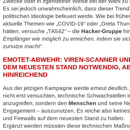
Zwecke oder in irgendeiner Weise bei der Wahl zu
Es sei jedoch unwahrscheinlich, dass dieser Tren
politischen Ideologie befeuert werde. Wie bei frühe
aktuelle Themen wie „COVID-19“ oder „Greta Thunb
hätten, versuche „TA542“ – die
Hacker-Gruppe
hin
Empfänger wie möglich zu erreichen, indem sie si
zunutze macht“
.
EMOTET-ABWEHR: VIREN-SCANNER UN
DEM NEUESTEN STAND NOTWENDIG, A
HINREICHEND
Aus der jetzigen Kampagne werde erneut deutlich, 
nicht erst versuchten, technische Schwachstellen
anzugreifen, sondern den
Menschen
und seine Ne
Engagement – auszunutzen. Es reiche also keine
und Firewalls auf dem neuesten Stand zu halten.
Ergänzt werden müssten diese technischen Maßna