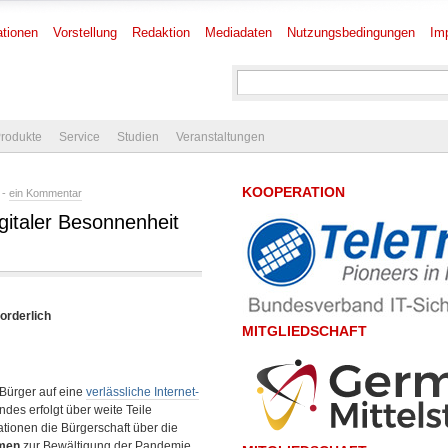
tionen
Vorstellung
Redaktion
Mediadaten
Nutzungsbedingungen
Im
rodukte
Service
Studien
Veranstaltungen
KOOPERATION
 -
ein Kommentar
gitaler Besonnenheit
forderlich
MITGLIEDSCHAFT
 Bürger auf eine
verlässliche Internet-
des erfolgt über weite Teile
tionen die Bürgerschaft über die
rmen
zur Bewältigung der Pandemie,