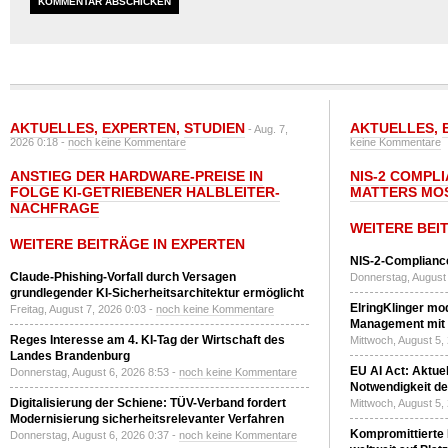
AKTUELLES
,
EXPERTEN
,
STUDIEN
AKTUELLES
,
- Aug. 7,
2026 0:18 -
noch keine Kommentare
keine Kommentare
ANSTIEG DER HARDWARE-PREISE IN
NIS-2 COMPL
FOLGE KI-GETRIEBENER HALBLEITER-
MATTERS MO
NACHFRAGE
WEITERE BEI
WEITERE BEITRÄGE IN EXPERTEN
NIS-2-Compliance
Claude-Phishing-Vorfall durch Versagen
Donnerstag, August 
grundlegender KI-Sicherheitsarchitektur ermöglicht
ElringKlinger mod
Freitag, August 7, 2026 0:03 -
noch keine Kommentare
Management mit 
Reges Interesse am 4. KI-Tag der Wirtschaft des
Mittwoch, August 5,
Landes Brandenburg
EU AI Act: Aktuel
Donnerstag, August 6, 2026 8:53 -
noch keine Kommentare
Notwendigkeit de
Digitalisierung der Schiene: TÜV-Verband fordert
Mittwoch, August 5,
Modernisierung sicherheitsrelevanter Verfahren
Kompromittierte
Donnerstag, August 6, 2026 0:37 -
noch keine Kommentare