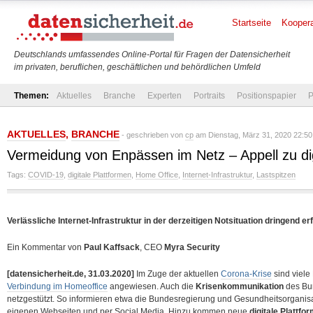
Startseite
Koopera
Deutschlands umfassendes Online-Portal für Fragen der Datensicherheit
im privaten, beruflichen, geschäftlichen und behördlichen Umfeld
Themen:
Aktuelles
Branche
Experten
Portraits
Positionspapier
P
AKTUELLES
,
BRANCHE
- geschrieben von
cp
am Dienstag, März 31, 2020 22:50
Vermeidung von Enpässen im Netz – Appell zu di
Tags:
COVID-19
,
digitale Plattformen
,
Home Office
,
Internet-Infrastruktur
,
Lastspitzen
Verlässliche Internet-Infrastruktur in der derzeitigen Notsituation dringend er
Ein Kommentar von
Paul Kaffsack
, CEO
Myra Security
[datensicherheit.de, 31.03.2020]
Im Zuge der aktuellen
Corona-Krise
sind viele
Verbindung im Homeoffice
angewiesen. Auch die
Krisenkommunikation
des Bun
netzgestützt. So informieren etwa die Bundesregierung und Gesundheitsorganisa
eigenen Webseiten und per Social Media. Hinzu kommen neue
digitale Plattfo