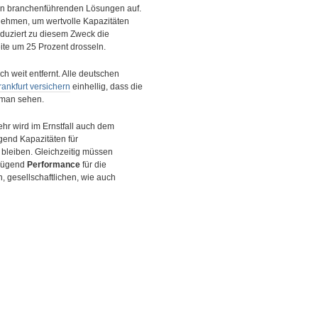
nen branchenführenden Lösungen auf.
nehmen, um wertvolle Kapazitäten
uziert zu diesem Zweck die
ite um 25 Prozent drosseln.
h weit entfernt. Alle deutschen
rankfurt versichern
einhellig, dass die
d man sehen.
hr wird im Ernstfall auch dem
gend Kapazitäten für
 bleiben. Gleichzeitig müssen
enügend
Performance
für die
, gesellschaftlichen, wie auch