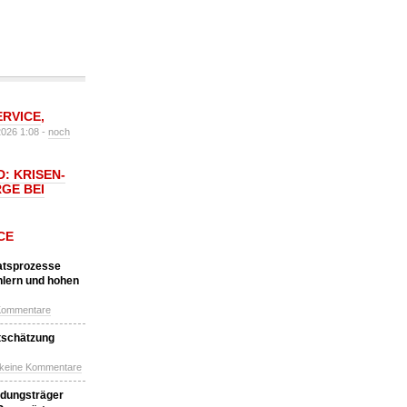
ERVICE
,
2026 1:08 -
noch
: KRISEN-
GE BEI
CE
katsprozesse
hlern und hohen
Kommentare
tschätzung
 keine Kommentare
idungsträger