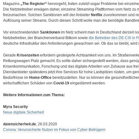
Magazins
„The Register“
hervorgeht, traten zuletzt sogar Probleme bei einzel
Die Netzbetreiber erwägen daher, einzelne Streaming-Plattformen vom Netz zu 
freizumachen. Solchen Sanktionen will der Anbieter
Netflix
zuvorkommen und red
Auflösung seiner Streams. Durch diesen Schritt wolle man die benötigte Bandbre
Vor einschneidenden
Sanktionen
im Netz scheint man in Deutschland derzeit noc
Netzbetreiber, der Branchenverband Bitkom sowie
die Betreiber des DE-CIX in F
deutsche Infrastruktur den Anforderungen gewachsen sei. Ob das so bleibt, wir
Gerade
Krisenzeiten
erfordern gesteigerte Achtsamkeit von uns. Im Straßenverke
Rettungswagen Platz gemacht. Es sollte daher sichergestellt werden, dass genü
Krisenkommunikation, Forschung und das digitale Arbeiten von Zuhause aus frei
Dienstanbieter spätestens jetzt ihre Services für hohe Lastspitzen rüsten, um g
Bedürfnisse im
Home-Office
bereitzustellen. Nur so können die gesundheitlichen
wirtschaftlichen Schäden von
Covid-19
eingedämmt werden.
Weitere Informationen zum Thema:
Myra Security
Neue digitale Sicherheit
datensicherheit.de
, 26.03.2020
Corona: Verunsicherte Nutzer im Fokus von Cyber-Betrügern