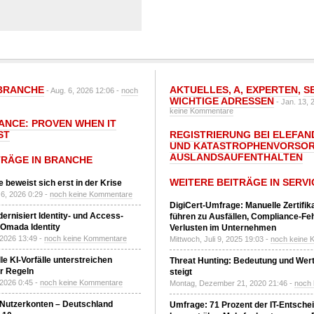
BRANCHE
AKTUELLES
,
A
,
EXPERTEN
,
S
- Aug. 6, 2026 12:06 -
noch
WICHTIGE ADRESSEN
- Jan. 13, 
keine Kommentare
IANCE: PROVEN WHEN IT
ST
REGISTRIERUNG BEI ELEFAND
UND KATASTROPHENVORSOR
AUSLANDSAUFENTHALTEN
TRÄGE IN BRANCHE
WEITERE BEITRÄGE IN SERVI
 beweist sich erst in der Krise
6, 2026 0:29 -
noch keine Kommentare
DigiCert-Umfrage: Manuelle Zertifi
ernisiert Identity- und Access-
führen zu Ausfällen, Compliance-Fe
Omada Identity
Verlusten im Unternehmen
 2026 13:49 -
noch keine Kommentare
Mittwoch, Juli 9, 2025 19:03 -
noch keine 
le KI-Vorfälle unterstreichen
Threat Hunting: Bedeutung und Wer
r Regeln
steigt
 2026 0:45 -
noch keine Kommentare
Montag, Dezember 21, 2020 21:46 -
noch
 Nutzerkonten – Deutschland
Umfrage: 71 Prozent der IT-Entsche