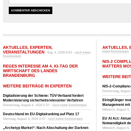
AKTUELLES
,
EXPERTEN
,
AKTUELLES
,
VERANSTALTUNGEN
keine Kommentare
- Aug. 6, 2026 8:53 -
noch keine
Kommentare
NIS-2 COMPL
REGES INTERESSE AM 4. KI-TAG DER
MATTERS MO
WIRTSCHAFT DES LANDES
BRANDENBURG
WEITERE BEI
WEITERE BEITRÄGE IN EXPERTEN
NIS-2-Compliance
Donnerstag, August 
Digitalisierung der Schiene: TÜV-Verband fordert
ElringKlinger mod
Modernisierung sicherheitsrelevanter Verfahren
Management mit 
Donnerstag, August 6, 2026 0:37 -
noch keine Kommentare
Mittwoch, August 5,
Deutschland im EU-Digitalranking auf Platz 17
EU AI Act: Aktuel
Dienstag, August 4, 2026 0:47 -
noch keine Kommentare
Notwendigkeit de
„Archetyp Market“: Nach Abschaltung der Darknet-
Mittwoch, August 5,