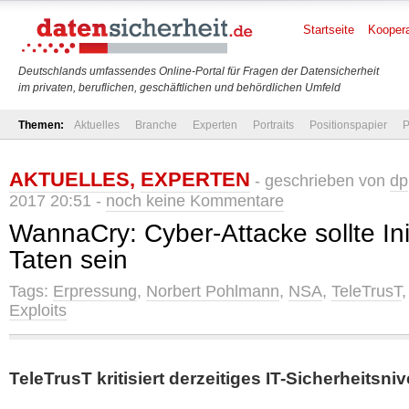
Startseite
Koopera
Deutschlands umfassendes Online-Portal für Fragen der Datensicherheit
im privaten, beruflichen, geschäftlichen und behördlichen Umfeld
Themen:
Aktuelles
Branche
Experten
Portraits
Positionspapier
P
AKTUELLES
,
EXPERTEN
- geschrieben von
dp
2017 20:51 -
noch keine Kommentare
WannaCry: Cyber-Attacke sollte Ini
Taten sein
Tags:
Erpressung
,
Norbert Pohlmann
,
NSA
,
TeleTrusT
Exploits
TeleTrusT kritisiert derzeitiges IT-Sicherheitsn