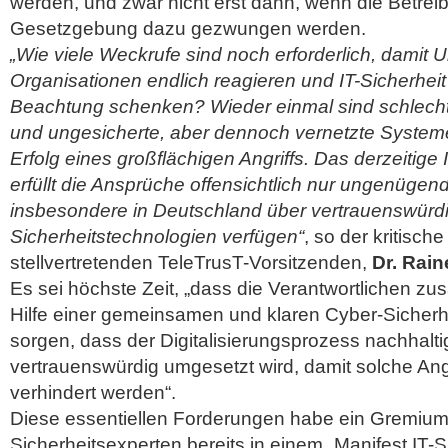
werden, und zwar nicht erst dann, wenn die Betrei
Gesetzgebung dazu gezwungen werden.
„Wie viele Weckrufe sind noch erforderlich, damit
Organisationen endlich reagieren und IT-Sicherheit 
Beachtung schenken? Wieder einmal sind schlecht 
und ungesicherte, aber dennoch vernetzte Systeme
Erfolg eines großflächigen Angriffs. Das derzeitige
erfüllt die Ansprüche offensichtlich nur ungenügend
insbesondere in Deutschland über vertrauenswürdi
Sicherheitstechnologien verfügen“
, so der kritisc
stellvertretenden TeleTrusT-Vorsitzenden,
Dr. Rai
Es sei höchste Zeit, „dass die Verantwortlichen z
Hilfe einer gemeinsamen und klaren Cyber-Sicherhe
sorgen, dass der Digitalisierungsprozess nachhalti
vertrauenswürdig umgesetzt wird, damit solche Angr
verhindert werden“.
Diese essentiellen Forderungen habe ein Gremium
Sicherheitsexperten bereits in einem „Manifest IT-Si