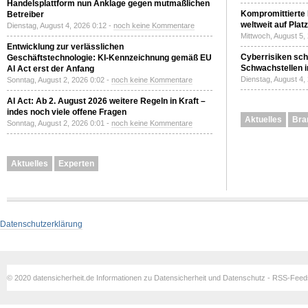
Handelsplattform nun Anklage gegen mutmaßlichen
Kompromittierte
Betreiber
weltweit auf Plat
Dienstag, August 4, 2026 0:12 -
noch keine Kommentare
Mittwoch, August 5,
Entwicklung zur verlässlichen
Cyberrisiken sch
Geschäftstechnologie: KI-Kennzeichnung gemäß EU
Schwachstellen i
AI Act erst der Anfang
Dienstag, August 4,
Sonntag, August 2, 2026 0:02 -
noch keine Kommentare
AI Act: Ab 2. August 2026 weitere Regeln in Kraft –
indes noch viele offene Fragen
Aktuelles
Bra
Sonntag, August 2, 2026 0:01 -
noch keine Kommentare
Aktuelles
Experten
Datenschutzerklärung
© 2020 datensicherheit.de Informationen zu Datensicherheit und Datenschutz - RSS-Fee