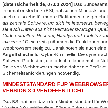
[datensicherheit.de, 07.03.2024]
Das Bundesamt fü
Informationstechnik (BSI) hat seinen Mindeststan
auch auf solche für mobile Plattformen ausgedehn
als zentrale Software, um sich im Internet zu bewe
sie auch Daten aus nicht vertrauenswürdigen Quell
Code enthalten. Rechner, Handys und Tablets kön
infizieren.“
Gleichzeitig nähmen die Funktionen und 
Webbrowsern stetig zu. Damit böten sie auch eine
Angriffsfläche
für Cyber-Kriminelle. Die dynamisc
Software-Produkten, die fortschreitende mobile Nu
Rolle von Webbrowsern mache
daher die Berücksi
Sicherheitsanforderungen notwendig.
MINDESTSTANDARD FÜR WEBBROWSER
VERSION 3.0 VERÖFFENTLICHT
Das BSI hat nun dazu den Mindeststandard für We
Version 3.0 veröffentlicht. Für die Cyber-Nation Deu