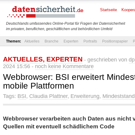
Startseite
Koopera
Deutschlands umfassendes Online-Portal für Fragen der Datensicherheit
im privaten, beruflichen, geschäftlichen und behördlichen Umfeld
Themen:
Aktuelles
Branche
Experten
Portraits
Positionspapier
P
AKTUELLES
,
EXPERTEN
- geschrieben von
dp
2024 15:56 -
noch keine Kommentare
Webbrowser: BSI erweitert Mindes
mobile Plattformen
Tags:
BSI
,
Claudia Plattner
,
Erweiterung
,
Mindeststand
Webbrowser verarbeiten auch Daten aus nicht 
Quellen mit eventuell schädlichem Code