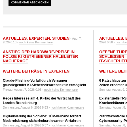
AKTUELLES
,
EXPERTEN
,
STUDIEN
AKTUELLES
,
- Aug. 7,
2026 0:18 -
noch keine Kommentare
2026 0:58 -
noch ke
ANSTIEG DER HARDWARE-PREISE IN
OFFENE TÜRE
FOLGE KI-GETRIEBENER HALBLEITER-
SCHLIESSEN –
NACHFRAGE
T-SICHERHEI
WEITERE BEITRÄGE IN EXPERTEN
WEITERE BEI
Claude-Phishing-Vorfall durch Versagen
6 Ratschläge zur
grundlegender KI-Sicherheitsarchitektur ermöglicht
Zeiten erhöhter 
Freitag, August 7, 2026 0:03 -
noch keine Kommentare
Sonntag, August 9, 
Reges Interesse am 4. KI-Tag der Wirtschaft des
Existenzielle IT-
Landes Brandenburg
Krankenhäuser zu
Donnerstag, August 6, 2026 8:53 -
noch keine Kommentare
Samstag, August 8,
Digitalisierung der Schiene: TÜV-Verband fordert
Zutrittskontrolle
Modernisierung sicherheitsrelevanter Verfahren
Cybersecurity-Pri
Donnerstag, August 6, 2026 0:37 -
noch keine Kommentare
Samstag, August 8,