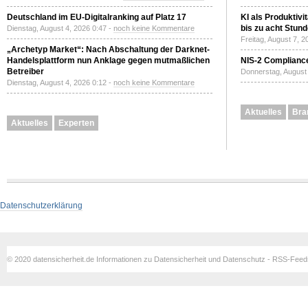
Deutschland im EU-Digitalranking auf Platz 17
KI als Produktivi
bis zu acht Stun
Dienstag, August 4, 2026 0:47 -
noch keine Kommentare
Freitag, August 7, 
„Archetyp Market“: Nach Abschaltung der Darknet-
Handelsplattform nun Anklage gegen mutmaßlichen
NIS-2 Compliance
Betreiber
Donnerstag, August 
Dienstag, August 4, 2026 0:12 -
noch keine Kommentare
Aktuelles
Bra
Aktuelles
Experten
Datenschutzerklärung
© 2020 datensicherheit.de Informationen zu Datensicherheit und Datenschutz - RSS-Fee