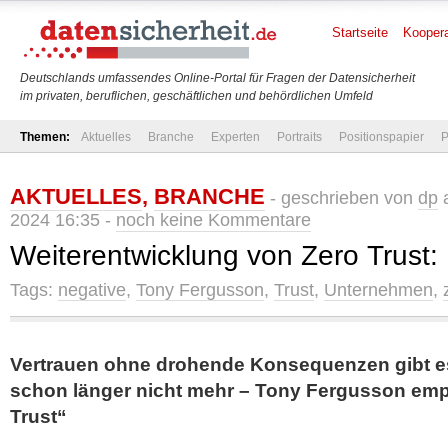
Startseite
Koopera
Deutschlands umfassendes Online-Portal für Fragen der Datensicherheit
im privaten, beruflichen, geschäftlichen und behördlichen Umfeld
Themen:
Aktuelles
Branche
Experten
Portraits
Positionspapier
P
AKTUELLES
,
BRANCHE
- geschrieben von
dp
a
2024 16:35 -
noch keine Kommentare
Weiterentwicklung von Zero Trust:
Tags:
negative
,
Tony Fergusson
,
Trust
,
Unternehmen
,
Vertrauen ohne drohende Konsequenzen gibt es 
schon länger nicht mehr – Tony Fergusson empf
Trust“