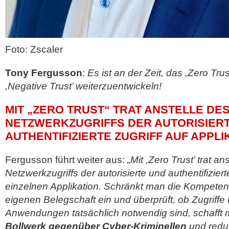
Foto: Zscaler
Tony Fergusson
:
Es ist an der Zeit, das ,Zero Tr
,Negative Trust’ weiterzuentwickeln!
MIT „ZERO TRUST“ TRAT ANSTELLE DE
NETZWERKZUGRIFFS DER AUTORISIER
AUTHENTIFIZIERTE ZUGRIFF AUF APPL
Fergusson führt weiter aus:
„Mit ,Zero Trust’ trat an
Netzwerkzugriffs der autorisierte und authentifizier
einzelnen Applikation. Schränkt man die Kompete
eigenen Belegschaft ein und überprüft, ob Zugriff
Anwendungen tatsächlich notwendig sind, schafft 
Bollwerk gegenüber Cyber-Kriminellen
und reduz