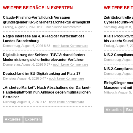
WEITERE BEITRÄGE IN EXPERTEN
WEITERE BEI
Claude-Phishing-Vorfall durch Versagen
Zutrittskontrolle
grundlegender KI-Sicherheitsarchitektur ermöglicht
Cybersecurity-Pri
Freitag, August 7, 2026 0:03 -
noch keine Kommentare
Samstag, August 8,
Reges Interesse am 4. KI-Tag der Wirtschaft des
KI als Produktivi
Landes Brandenburg
bis zu acht Stun
Donnerstag, August 6, 2026 8:53 -
noch keine Kommentare
Freitag, August 7, 
Digitalisierung der Schiene: TÜV-Verband fordert
NIS-2 Compliance
Modernisierung sicherheitsrelevanter Verfahren
Donnerstag, August 
Donnerstag, August 6, 2026 0:37 -
noch keine Kommentare
NIS-2-Compliance
Deutschland im EU-Digitalranking auf Platz 17
Donnerstag, August 
Dienstag, August 4, 2026 0:47 -
noch keine Kommentare
ElringKlinger mod
„Archetyp Market“: Nach Abschaltung der Darknet-
Management mit 
Handelsplattform nun Anklage gegen mutmaßlichen
Mittwoch, August 5,
Betreiber
Dienstag, August 4, 2026 0:12 -
noch keine Kommentare
Aktuelles
Bra
Aktuelles
Experten