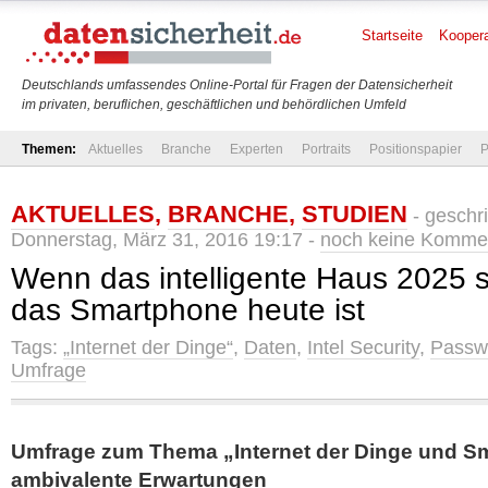
Startseite
Koopera
Deutschlands umfassendes Online-Portal für Fragen der Datensicherheit
im privaten, beruflichen, geschäftlichen und behördlichen Umfeld
Themen:
Aktuelles
Branche
Experten
Portraits
Positionspapier
P
AKTUELLES
,
BRANCHE
,
STUDIEN
- geschr
Donnerstag, März 31, 2016 19:17 -
noch keine Komme
Wenn das intelligente Haus 2025 
das Smartphone heute ist
Tags:
„Internet der Dinge“
,
Daten
,
Intel Security
,
Passw
Umfrage
Umfrage zum Thema „Internet der Dinge und Sm
ambivalente Erwartungen