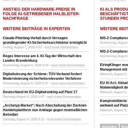
ANSTIEG DER HARDWARE-PREISE IN
KI ALS PROD
FOLGE KI-GETRIEBENER HALBLEITER-
BESCHÄFTIGT
NACHFRAGE
STUNDEN PR
WEITERE BEITRÄGE IN EXPERTEN
WEITERE BEI
Claude-Phishing-Vorfall durch Versagen
NIS-2 Compliance
grundlegender KI-Sicherheitsarchitektur ermöglicht
Donnerstag, August 
Freitag, August 7, 2026 0:03 -
noch keine Kommentare
NIS-2-Compliance
Reges Interesse am 4. KI-Tag der Wirtschaft des
Donnerstag, August 
Landes Brandenburg
ElringKlinger mod
Donnerstag, August 6, 2026 8:53 -
noch keine Kommentare
Management mit 
Digitalisierung der Schiene: TÜV-Verband fordert
Mittwoch, August 5,
Modernisierung sicherheitsrelevanter Verfahren
EU AI Act: Aktuel
Donnerstag, August 6, 2026 0:37 -
noch keine Kommentare
Notwendigkeit de
Deutschland im EU-Digitalranking auf Platz 17
Mittwoch, August 5,
Dienstag, August 4, 2026 0:47 -
noch keine Kommentare
Kompromittierte
„Archetyp Market“: Nach Abschaltung der Darknet-
weltweit auf Plat
Handelsplattform nun Anklage gegen mutmaßlichen
Mittwoch, August 5,
Betreiber
Dienstag, August 4, 2026 0:12 -
noch keine Kommentare
Aktuelles
Bra