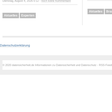
Dienstag, August 4, 2026 0:12 -
noch keine Kommentare
Aktuelles
Bra
Aktuelles
Experten
Datenschutzerklärung
© 2020 datensicherheit.de Informationen zu Datensicherheit und Datenschutz - RSS-Fee