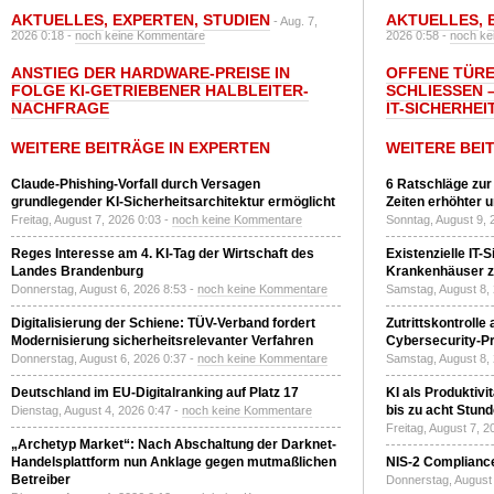
AKTUELLES
,
EXPERTEN
,
STUDIEN
AKTUELLES
,
- Aug. 7,
2026 0:18 -
noch keine Kommentare
2026 0:58 -
noch ke
ANSTIEG DER HARDWARE-PREISE IN
OFFENE TÜRE
FOLGE KI-GETRIEBENER HALBLEITER-
SCHLIESSEN –
NACHFRAGE
T-SICHERHEI
WEITERE BEITRÄGE IN EXPERTEN
WEITERE BEI
Claude-Phishing-Vorfall durch Versagen
6 Ratschläge zur
grundlegender KI-Sicherheitsarchitektur ermöglicht
Zeiten erhöhter 
Freitag, August 7, 2026 0:03 -
noch keine Kommentare
Sonntag, August 9, 
Reges Interesse am 4. KI-Tag der Wirtschaft des
Existenzielle IT-
Landes Brandenburg
Krankenhäuser zu
Donnerstag, August 6, 2026 8:53 -
noch keine Kommentare
Samstag, August 8,
Digitalisierung der Schiene: TÜV-Verband fordert
Zutrittskontrolle
Modernisierung sicherheitsrelevanter Verfahren
Cybersecurity-Pri
Donnerstag, August 6, 2026 0:37 -
noch keine Kommentare
Samstag, August 8,
Deutschland im EU-Digitalranking auf Platz 17
KI als Produktivi
bis zu acht Stun
Dienstag, August 4, 2026 0:47 -
noch keine Kommentare
Freitag, August 7, 
„Archetyp Market“: Nach Abschaltung der Darknet-
Handelsplattform nun Anklage gegen mutmaßlichen
NIS-2 Compliance
Betreiber
Donnerstag, August 