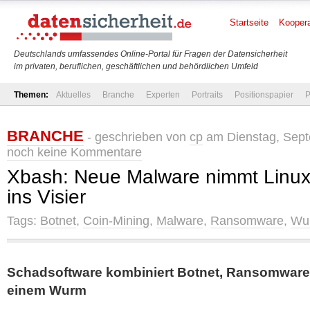
Startseite
Koopera
Deutschlands umfassendes Online-Portal für Fragen der Datensicherheit
im privaten, beruflichen, geschäftlichen und behördlichen Umfeld
Themen:
Aktuelles
Branche
Experten
Portraits
Positionspapier
P
BRANCHE
- geschrieben von
cp
am Dienstag, Sept
noch keine Kommentare
Xbash: Neue Malware nimmt Linu
ins Visier
Tags:
Botnet
,
Coin-Mining
,
Malware
,
Ransomware
,
Wu
Schadsoftware kombiniert Botnet, Ransomware 
einem Wurm