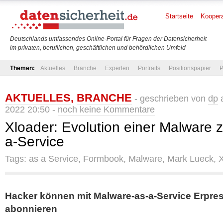
Startseite
Koopera
Deutschlands umfassendes Online-Portal für Fragen der Datensicherheit
im privaten, beruflichen, geschäftlichen und behördlichen Umfeld
Themen:
Aktuelles
Branche
Experten
Portraits
Positionspapier
P
AKTUELLES
,
BRANCHE
- geschrieben von
dp
a
2022 20:50 -
noch keine Kommentare
Xloader: Evolution einer Malware
a-Service
Tags:
as a Service
,
Formbook
,
Malware
,
Mark Lueck
,
X
Hacker können mit Malware-as-a-Service Erpre
abonnieren