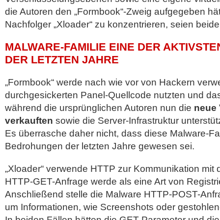
die Autoren den „Formbook“-Zweig aufgegeben hät
Nachfolger „Xloader“ zu konzentrieren, seien beid
MALWARE-FAMILIE EINE DER AKTIVST
DER LETZTEN JAHRE
„Formbook“ werde nach wie vor von Hackern verw
durchgesickerten Panel-Quellcode nutzten und das
während die ursprünglichen Autoren nun die
neue 
verkauften
sowie die Server-Infrastruktur unterstü
Es überrasche daher nicht, dass diese Malware-Fam
Bedrohungen der letzten Jahre gewesen sei.
„Xloader“ verwende HTTP zur Kommunikation mit 
HTTP-GET-Anfrage werde als eine Art von Registr
Anschließend stelle die Malware HTTP-POST-Anfr
um Informationen, wie Screenshots oder gestohlen
In beiden Fällen hätten die GET-Parameter und di