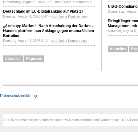
Donnerstag, August 6, 2026 0:37 -
noch keine Kommentare
NIS-2-Compliance
Deutschland im EU-Digitalranking auf Platz 17
Donnerstag, August 
Dienstag, August 4, 2026 0:47 -
noch keine Kommentare
ElringKlinger mod
„Archetyp Market“: Nach Abschaltung der Darknet-
Management mit 
Handelsplattform nun Anklage gegen mutmaßlichen
Mittwoch, August 5,
Betreiber
Dienstag, August 4, 2026 0:12 -
noch keine Kommentare
Aktuelles
Bra
Aktuelles
Experten
Datenschutzerklärung
© 2020 datensicherheit.de Informationen zu Datensicherheit und Datenschutz - RSS-Fee