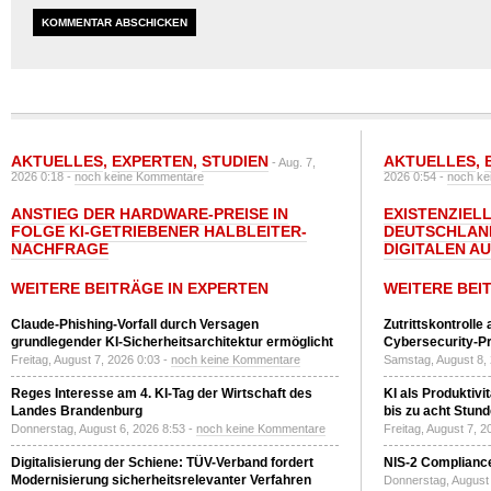
AKTUELLES
,
EXPERTEN
,
STUDIEN
AKTUELLES
,
- Aug. 7,
2026 0:18 -
noch keine Kommentare
2026 0:54 -
noch ke
ANSTIEG DER HARDWARE-PREISE IN
EXISTENZIELL
FOLGE KI-GETRIEBENER HALBLEITER-
DEUTSCHLAN
NACHFRAGE
DIGITALEN A
WEITERE BEITRÄGE IN EXPERTEN
WEITERE BEI
Claude-Phishing-Vorfall durch Versagen
Zutrittskontrolle
grundlegender KI-Sicherheitsarchitektur ermöglicht
Cybersecurity-Pri
Freitag, August 7, 2026 0:03 -
noch keine Kommentare
Samstag, August 8,
Reges Interesse am 4. KI-Tag der Wirtschaft des
KI als Produktivi
Landes Brandenburg
bis zu acht Stun
Donnerstag, August 6, 2026 8:53 -
noch keine Kommentare
Freitag, August 7, 
Digitalisierung der Schiene: TÜV-Verband fordert
NIS-2 Compliance
Modernisierung sicherheitsrelevanter Verfahren
Donnerstag, August 