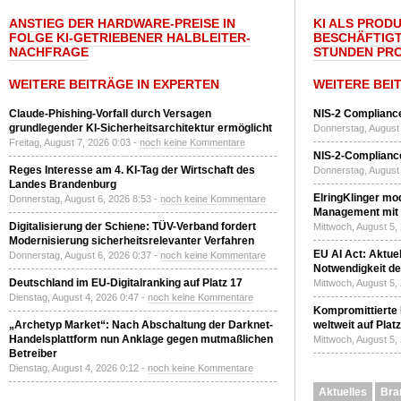
ANSTIEG DER HARDWARE-PREISE IN
KI ALS PROD
FOLGE KI-GETRIEBENER HALBLEITER-
BESCHÄFTIGT
NACHFRAGE
STUNDEN PR
WEITERE BEITRÄGE IN EXPERTEN
WEITERE BEI
Claude-Phishing-Vorfall durch Versagen
NIS-2 Compliance
grundlegender KI-Sicherheitsarchitektur ermöglicht
Donnerstag, August 
Freitag, August 7, 2026 0:03 -
noch keine Kommentare
NIS-2-Compliance
Reges Interesse am 4. KI-Tag der Wirtschaft des
Donnerstag, August 
Landes Brandenburg
ElringKlinger mod
Donnerstag, August 6, 2026 8:53 -
noch keine Kommentare
Management mit 
Digitalisierung der Schiene: TÜV-Verband fordert
Mittwoch, August 5,
Modernisierung sicherheitsrelevanter Verfahren
EU AI Act: Aktuel
Donnerstag, August 6, 2026 0:37 -
noch keine Kommentare
Notwendigkeit de
Deutschland im EU-Digitalranking auf Platz 17
Mittwoch, August 5,
Dienstag, August 4, 2026 0:47 -
noch keine Kommentare
Kompromittierte
„Archetyp Market“: Nach Abschaltung der Darknet-
weltweit auf Plat
Handelsplattform nun Anklage gegen mutmaßlichen
Mittwoch, August 5,
Betreiber
Dienstag, August 4, 2026 0:12 -
noch keine Kommentare
Aktuelles
Bra