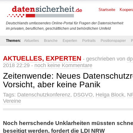
Startseite
Koopera
Deutschlands umfassendes Online-Portal für Fragen der Datensicherheit
im privaten, beruflichen, geschäftlichen und behördlichen Umfeld
Themen:
Aktuelles
Branche
Experten
Portraits
Positionspapier
P
AKTUELLES
,
EXPERTEN
- geschrieben von
dp
2018 22:29 -
noch keine Kommentare
Zeitenwende: Neues Datenschutzre
Vorsicht, aber keine Panik
Tags:
Datenschutzkonferenz
,
DSGVO
,
Helga Block
,
N
Vereine
Noch herrschende Unklarheiten müssten schnel
beseitigt werden, fordert die LDI NRW