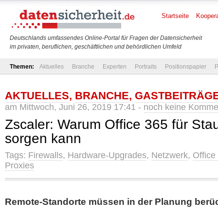
Startseite
Koopera
Deutschlands umfassendes Online-Portal für Fragen der Datensicherheit
im privaten, beruflichen, geschäftlichen und behördlichen Umfeld
Themen:
Aktuelles
Branche
Experten
Portraits
Positionspapier
P
AKTUELLES
,
BRANCHE
,
GASTBEITRÄG
am Mittwoch, Juni 26, 2019 17:41 -
noch keine Komme
Zscaler: Warum Office 365 für Sta
sorgen kann
Tags:
Firewalls
,
Hardware-Upgrades
,
Netzwerk
,
Office
Proxies
Remote-Standorte müssen in der Planung berüc