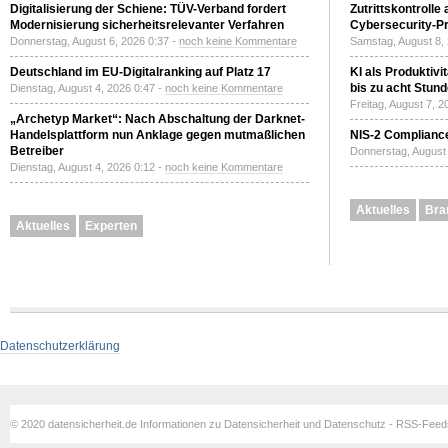
Digitalisierung der Schiene: TÜV-Verband fordert
Zutrittskontrolle
Modernisierung sicherheitsrelevanter Verfahren
Cybersecurity-Pri
Donnerstag, August 6, 2026 0:37 -
noch keine Kommentare
Samstag, August 8,
Deutschland im EU-Digitalranking auf Platz 17
KI als Produktivi
bis zu acht Stun
Dienstag, August 4, 2026 0:47 -
noch keine Kommentare
Freitag, August 7, 
„Archetyp Market“: Nach Abschaltung der Darknet-
Handelsplattform nun Anklage gegen mutmaßlichen
NIS-2 Compliance
Betreiber
Donnerstag, August 
Dienstag, August 4, 2026 0:12 -
noch keine Kommentare
Aktuelles
Bra
Aktuelles
Experten
Datenschutzerklärung
© 2020 datensicherheit.de Informationen zu Datensicherheit und Datenschutz - RSS-Fee