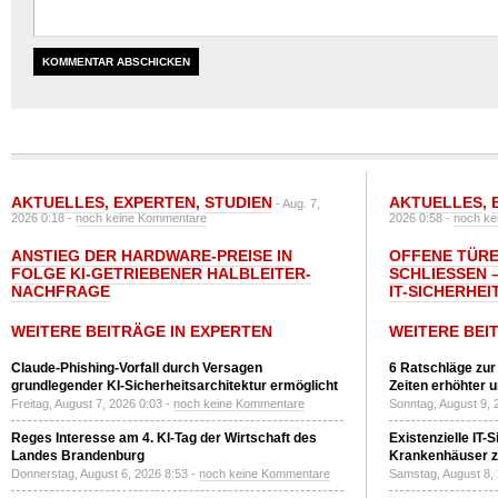
AKTUELLES
,
EXPERTEN
,
STUDIEN
AKTUELLES
,
- Aug. 7,
2026 0:18 -
noch keine Kommentare
2026 0:58 -
noch ke
ANSTIEG DER HARDWARE-PREISE IN
OFFENE TÜRE
FOLGE KI-GETRIEBENER HALBLEITER-
SCHLIESSEN –
NACHFRAGE
T-SICHERHEI
WEITERE BEITRÄGE IN EXPERTEN
WEITERE BEI
Claude-Phishing-Vorfall durch Versagen
6 Ratschläge zur
grundlegender KI-Sicherheitsarchitektur ermöglicht
Zeiten erhöhter 
Freitag, August 7, 2026 0:03 -
noch keine Kommentare
Sonntag, August 9, 
Reges Interesse am 4. KI-Tag der Wirtschaft des
Existenzielle IT-
Landes Brandenburg
Krankenhäuser zu
Donnerstag, August 6, 2026 8:53 -
noch keine Kommentare
Samstag, August 8,