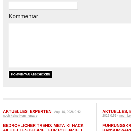
Kommentar
AKTUELLES
,
EXPERTEN
AKTUELLES
,
- Aug. 10, 2026 0:42 -
noch keine Kommentare
2026 0:53 -
noch ke
BEDROHLICHER TREND: META-KI-HACK
FÜHRUNGSKRÄ
AKTUELLES BEISPIEL FÜR POTENZIELL
RANSOMWARE