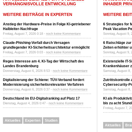
VERHÄNGNISVOLLE ENTWICKLUNG
INHABER PRI
WEITERE BEITRÄGE IN EXPERTEN
WEITERE BEI
Anstieg der Hardware-Preise in Folge KI-getriebener
6 Strategies for 
Halbleiter-Nachfrage
Peak Vacation Pe
Freitag, August 7, 2026 0:18 -
noch keine Kommentare
Sonntag, August 9, 
Claude-Phishing-Vorfall durch Versagen
6 Ratschläge zur
grundlegender KI-Sicherheitsarchitektur ermöglicht
Zeiten erhöhter 
Freitag, August 7, 2026 0:03 -
noch keine Kommentare
Sonntag, August 9, 
Reges Interesse am 4. KI-Tag der Wirtschaft des
Existenzielle IT-
Landes Brandenburg
Krankenhäuser zu
Donnerstag, August 6, 2026 8:53 -
noch keine Kommentare
Samstag, August 8,
Digitalisierung der Schiene: TÜV-Verband fordert
Zutrittskontrolle
Modernisierung sicherheitsrelevanter Verfahren
Cybersecurity-Pri
Donnerstag, August 6, 2026 0:37 -
noch keine Kommentare
Samstag, August 8,
Deutschland im EU-Digitalranking auf Platz 17
KI als Produktivi
bis zu acht Stun
Dienstag, August 4, 2026 0:47 -
noch keine Kommentare
Freitag, August 7, 
Aktuelles
Experten
Studien
Aktuelles
Bra