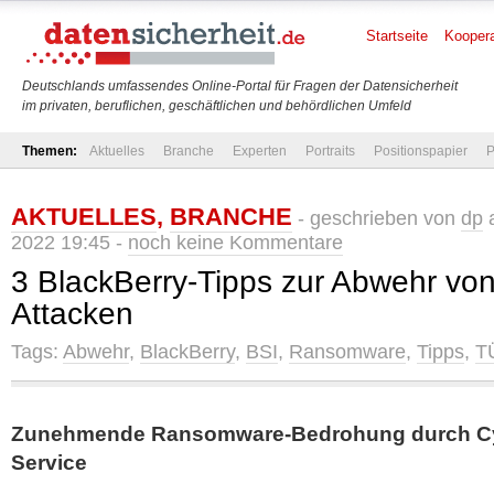
Startseite
Koopera
Deutschlands umfassendes Online-Portal für Fragen der Datensicherheit
im privaten, beruflichen, geschäftlichen und behördlichen Umfeld
Themen:
Aktuelles
Branche
Experten
Portraits
Positionspapier
P
AKTUELLES
,
BRANCHE
- geschrieben von
dp
a
2022 19:45 -
noch keine Kommentare
3 BlackBerry-Tipps zur Abwehr v
Attacken
Tags:
Abwehr
,
BlackBerry
,
BSI
,
Ransomware
,
Tipps
,
T
Zunehmende Ransomware-Bedrohung durch Cy
Service