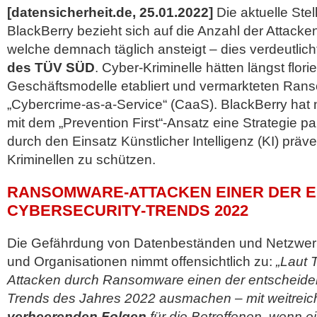
[datensicherheit.de, 25.01.2022]
Die aktuelle St
BlackBerry bezieht sich auf die Anzahl der Attac
welche demnach täglich ansteigt – dies verdeutlic
des TÜV SÜD
. Cyber-Kriminelle hätten längst flor
Geschäftsmodelle etabliert und vermarkteten Ran
„Cybercrime-as-a-Service“ (CaaS). BlackBerry ha
mit dem „Prevention First“-Ansatz eine Strategie 
durch den Einsatz Künstlicher Intelligenz (KI) präv
Kriminellen zu schützen.
RANSOMWARE-ATTACKEN EINER DER 
CYBERSECURITY-TRENDS 2022
Die Gefährdung von Datenbeständen und Netzwer
und Organisationen nimmt offensichtlich zu:
„Laut
Attacken durch Ransomware einen der entscheide
Trends des Jahres 2022 ausmachen – mit weitreic
verheerenden Folgen
für die Betroffenen, wenn ei