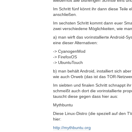
wiederholt alle bisherigen Schritte eins un
Im Schritt fünf könnt ihr dann diese Teil
anschließen.
Im sechsten Schritt kommt dann euer Smar
zwei verschiedene Möglichkeiten, wie man
a) man wirft das vorinstallierte Android-Sys
eine dieser Alternativen:
-> CyanogenMod
-> FirefoxOS
-> UbuntuTouch
b) man behält Android, installiert sich abe
wie auch Orweb (das ist das TOR-Netzwerk
Im siebten und finalen Schritt schnappt i
schmeißt auch dort die vorinstallierte pro
tauscht diese gegen dass hier aus:
Mythbuntu
Diese Linux-Distro (die speziell auf den T
hier:
http://mythbuntu.org