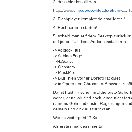
2. dass hier installieren:
http://www.chip.de/downloads/Shumway-f
3. Flashplayer komplett deinstallieren!!
4. Rechner neu starten!!
5. sobald man auf dem Desktop zurück ist
auf jeden Fall diese Addons installieren:
-> AdblockPlus
-> AdblockEdge
->NoScript
-> Ghostery
-> MaskMe
-> Blur (hieß vorher DoNotTrackMe)
-> in Opera und Chromium-Browser: zusätz
Damit habt ihr schon mal die erste Sicherh
weiter, denn wir sind noch lange nicht fert
namens Geheimdienste, Regierungen und 
gemein und dick auszutricksen.
Wie es weitergeht?? So:
Als erstes mal dass hier tun: