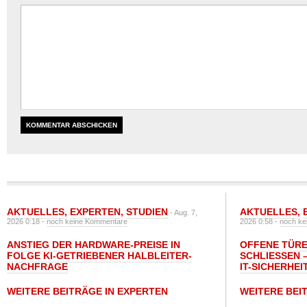
AKTUELLES
,
EXPERTEN
,
STUDIEN
AKTUELLES
,
- Aug. 7,
2026 0:18 -
noch keine Kommentare
2026 0:58 -
noch ke
ANSTIEG DER HARDWARE-PREISE IN
OFFENE TÜRE
FOLGE KI-GETRIEBENER HALBLEITER-
SCHLIESSEN –
NACHFRAGE
T-SICHERHEI
WEITERE BEITRÄGE IN EXPERTEN
WEITERE BEI