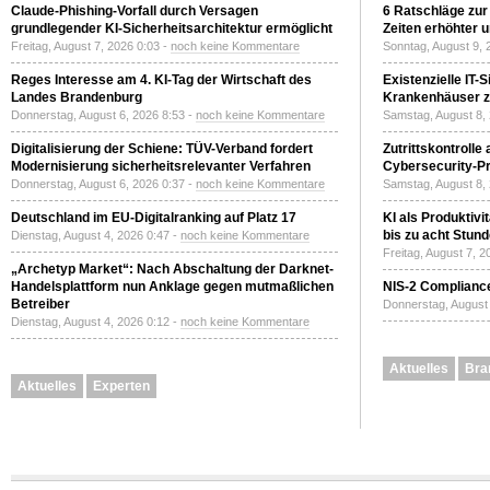
Claude-Phishing-Vorfall durch Versagen
6 Ratschläge zur
grundlegender KI-Sicherheitsarchitektur ermöglicht
Zeiten erhöhter 
Freitag, August 7, 2026 0:03 -
noch keine Kommentare
Sonntag, August 9, 
Reges Interesse am 4. KI-Tag der Wirtschaft des
Existenzielle IT-
Landes Brandenburg
Krankenhäuser zu
Donnerstag, August 6, 2026 8:53 -
noch keine Kommentare
Samstag, August 8,
Digitalisierung der Schiene: TÜV-Verband fordert
Zutrittskontrolle
Modernisierung sicherheitsrelevanter Verfahren
Cybersecurity-Pri
Donnerstag, August 6, 2026 0:37 -
noch keine Kommentare
Samstag, August 8,
Deutschland im EU-Digitalranking auf Platz 17
KI als Produktivi
bis zu acht Stun
Dienstag, August 4, 2026 0:47 -
noch keine Kommentare
Freitag, August 7, 
„Archetyp Market“: Nach Abschaltung der Darknet-
Handelsplattform nun Anklage gegen mutmaßlichen
NIS-2 Compliance
Betreiber
Donnerstag, August 
Dienstag, August 4, 2026 0:12 -
noch keine Kommentare
Aktuelles
Bra
Aktuelles
Experten