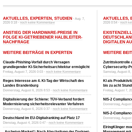
AKTUELLES
,
EXPERTEN
,
STUDIEN
AKTUELLES
,
- Aug. 7,
2026 0:18 -
noch keine Kommentare
2026 0:54 -
noch ke
ANSTIEG DER HARDWARE-PREISE IN
EXISTENZIELL
FOLGE KI-GETRIEBENER HALBLEITER-
DEUTSCHLAN
NACHFRAGE
DIGITALEN A
WEITERE BEITRÄGE IN EXPERTEN
WEITERE BEI
Claude-Phishing-Vorfall durch Versagen
Zutrittskontrolle
grundlegender KI-Sicherheitsarchitektur ermöglicht
Cybersecurity-Pri
Freitag, August 7, 2026 0:03 -
noch keine Kommentare
Samstag, August 8,
Reges Interesse am 4. KI-Tag der Wirtschaft des
KI als Produktivi
Landes Brandenburg
bis zu acht Stun
Donnerstag, August 6, 2026 8:53 -
noch keine Kommentare
Freitag, August 7, 
Digitalisierung der Schiene: TÜV-Verband fordert
NIS-2 Compliance
Modernisierung sicherheitsrelevanter Verfahren
Donnerstag, August 
Donnerstag, August 6, 2026 0:37 -
noch keine Kommentare
NIS-2-Compliance
Deutschland im EU-Digitalranking auf Platz 17
Donnerstag, August 
Dienstag, August 4, 2026 0:47 -
noch keine Kommentare
ElringKlinger mod
„Archetyp Market“: Nach Abschaltung der Darknet-
Management mit 