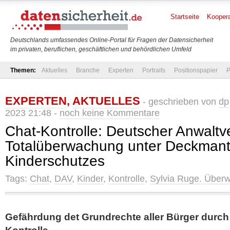
Startseite
Koopera
Deutschlands umfassendes Online-Portal für Fragen der Datensicherheit
im privaten, beruflichen, geschäftlichen und behördlichen Umfeld
Themen:
Aktuelles
Branche
Experten
Portraits
Positionspapier
P
EXPERTEN
,
AKTUELLES
- geschrieben von
dp
2023 21:48 -
noch keine Kommentare
Chat-Kontrolle: Deutscher Anwaltve
Totalüberwachung unter Deckmant
Kinderschutzes
Tags:
Chat
,
DAV
,
Kinder
,
Kontrolle
,
Sylvia Ruge. Über
Gefährdung det Grundrechte aller Bürger durch