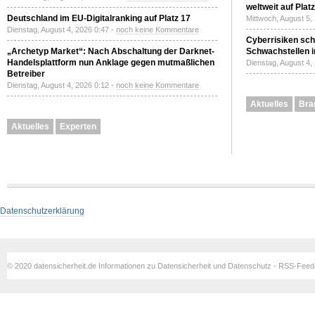
weltweit auf Plat
Deutschland im EU-Digitalranking auf Platz 17
Mittwoch, August 5,
Dienstag, August 4, 2026 0:47 -
noch keine Kommentare
Cyberrisiken sch
„Archetyp Market“: Nach Abschaltung der Darknet-
Schwachstellen i
Handelsplattform nun Anklage gegen mutmaßlichen
Dienstag, August 4,
Betreiber
Dienstag, August 4, 2026 0:12 -
noch keine Kommentare
Aktuelles
Bra
Aktuelles
Experten
Datenschutzerklärung
© 2020 datensicherheit.de Informationen zu Datensicherheit und Datenschutz - RSS-Fee