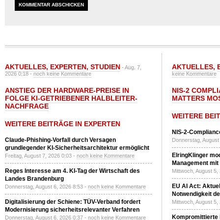
AKTUELLES
,
EXPERTEN
,
STUDIEN
AKTUELLES
,
- Aug. 7,
2026 0:18 -
noch keine Kommentare
keine Kommentare
ANSTIEG DER HARDWARE-PREISE IN
NIS-2 COMPL
FOLGE KI-GETRIEBENER HALBLEITER-
MATTERS MO
NACHFRAGE
WEITERE BEI
WEITERE BEITRÄGE IN EXPERTEN
NIS-2-Compliance
Claude-Phishing-Vorfall durch Versagen
Donnerstag, August 
grundlegender KI-Sicherheitsarchitektur ermöglicht
ElringKlinger mod
Freitag, August 7, 2026 0:03 -
noch keine Kommentare
Management mit 
Reges Interesse am 4. KI-Tag der Wirtschaft des
Mittwoch, August 5,
Landes Brandenburg
EU AI Act: Aktuel
Donnerstag, August 6, 2026 8:53 -
noch keine Kommentare
Notwendigkeit de
Digitalisierung der Schiene: TÜV-Verband fordert
Mittwoch, August 5,
Modernisierung sicherheitsrelevanter Verfahren
Kompromittierte
Donnerstag, August 6, 2026 0:37 -
noch keine Kommentare