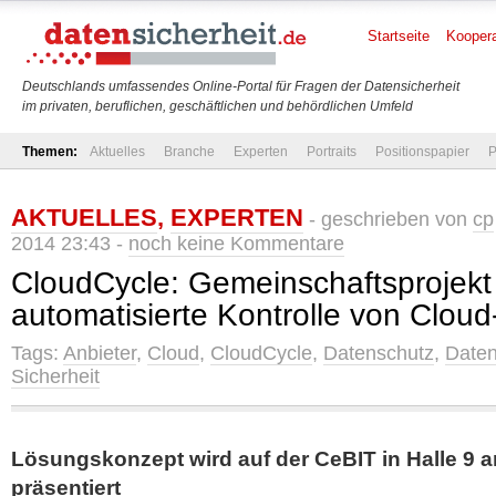
Startseite
Koopera
Deutschlands umfassendes Online-Portal für Fragen der Datensicherheit
im privaten, beruflichen, geschäftlichen und behördlichen Umfeld
Themen:
Aktuelles
Branche
Experten
Portraits
Positionspapier
P
AKTUELLES
,
EXPERTEN
- geschrieben von
cp
2014 23:43 -
noch keine Kommentare
CloudCycle: Gemeinschaftsprojekt 
automatisierte Kontrolle von Cloud
Tags:
Anbieter
,
Cloud
,
CloudCycle
,
Datenschutz
,
Daten
Sicherheit
Lösungskonzept wird auf der CeBIT in Halle 9 
präsentiert