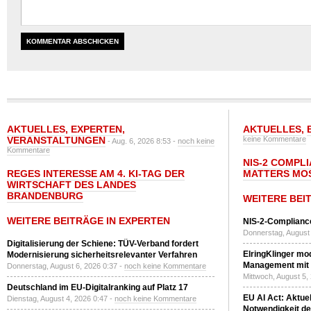
AKTUELLES
,
EXPERTEN
,
AKTUELLES
,
VERANSTALTUNGEN
keine Kommentare
- Aug. 6, 2026 8:53 -
noch keine
Kommentare
NIS-2 COMPL
REGES INTERESSE AM 4. KI-TAG DER
MATTERS MO
WIRTSCHAFT DES LANDES
BRANDENBURG
WEITERE BEI
WEITERE BEITRÄGE IN EXPERTEN
NIS-2-Compliance
Donnerstag, August 
Digitalisierung der Schiene: TÜV-Verband fordert
ElringKlinger mod
Modernisierung sicherheitsrelevanter Verfahren
Management mit 
Donnerstag, August 6, 2026 0:37 -
noch keine Kommentare
Mittwoch, August 5,
Deutschland im EU-Digitalranking auf Platz 17
EU AI Act: Aktuel
Dienstag, August 4, 2026 0:47 -
noch keine Kommentare
Notwendigkeit de