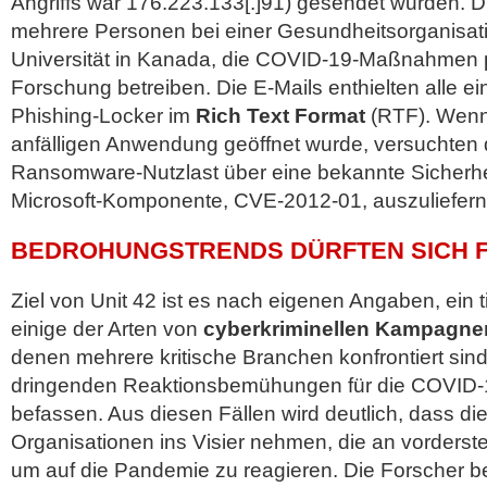
Angriffs war 176.223.133[.]91) gesendet wurden. 
mehrere Personen bei einer Gesundheitsorganisati
Universität in Kanada, die COVID-19-Maßnahmen p
Forschung betreiben. Die E-Mails enthielten alle e
Phishing-Locker im
Rich Text Format
(RTF). Wenn 
anfälligen Anwendung geöffnet wurde, versuchten d
Ransomware-Nutzlast über eine bekannte Sicherhei
Microsoft-Komponente, CVE-2012-01, auszuliefern
BEDROHUNGSTRENDS DÜRFTEN SICH 
Ziel von Unit 42 ist es nach eigenen Angaben, ein t
einige der Arten von
cyberkriminellen Kampagne
denen mehrere kritische Branchen konfrontiert sind,
dringenden Reaktionsbemühungen für die COVID
befassen. Aus diesen Fällen wird deutlich, dass di
Organisationen ins Visier nehmen, die an vorderste
um auf die Pandemie zu reagieren. Die Forscher