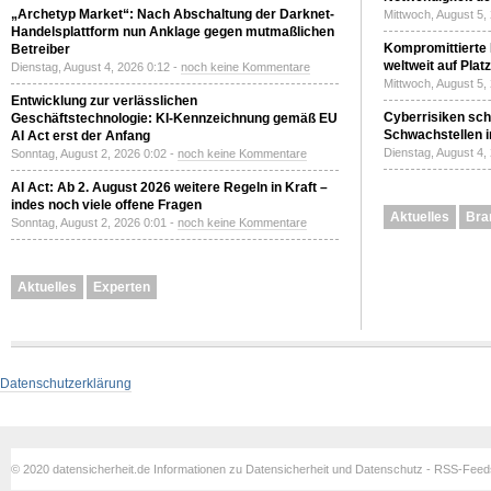
„Archetyp Market“: Nach Abschaltung der Darknet-
Mittwoch, August 5,
Handelsplattform nun Anklage gegen mutmaßlichen
Kompromittierte
Betreiber
weltweit auf Plat
Dienstag, August 4, 2026 0:12 -
noch keine Kommentare
Mittwoch, August 5,
Entwicklung zur verlässlichen
Cyberrisiken sch
Geschäftstechnologie: KI-Kennzeichnung gemäß EU
Schwachstellen i
AI Act erst der Anfang
Dienstag, August 4,
Sonntag, August 2, 2026 0:02 -
noch keine Kommentare
AI Act: Ab 2. August 2026 weitere Regeln in Kraft –
indes noch viele offene Fragen
Aktuelles
Bra
Sonntag, August 2, 2026 0:01 -
noch keine Kommentare
Aktuelles
Experten
Datenschutzerklärung
© 2020 datensicherheit.de Informationen zu Datensicherheit und Datenschutz - RSS-Fee