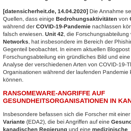
[datensicherheit.de, 14.04.2020]
Die Annahme sei
Quellen, dass einige
Bedrohungsaktivitäten
von
während der
COVID-19-Pandemie
nachlassen könn
falsch erwiesen.
Unit 42
, die Forschungsabteilung
Networks
, hat insbesondere im Bereich der Phishi
Gegenteil beobachtet.
In einem aktuellen Blogpost l
Forschungsabteilung ein gründliches Bild und eine
Analyse der verschiedenen Arten von COVID-19-T
Organisationen während der laufenden Pandemie ko
können.
RANSOMEWARE-ANGRIFFE AUF
GESUNDHEITSORGANISATIONEN IN KA
Insbesondere befassen sich die Forscher mit eine
Variante
(EDA2), die bei Angriffen auf eine
Gesund
kanadischen Regierung
und eine
medizinische