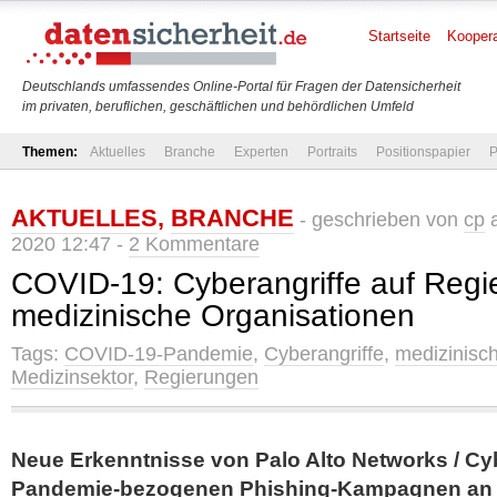
Startseite
Koopera
Deutschlands umfassendes Online-Portal für Fragen der Datensicherheit
im privaten, beruflichen, geschäftlichen und behördlichen Umfeld
Themen:
Aktuelles
Branche
Experten
Portraits
Positionspapier
P
AKTUELLES
,
BRANCHE
- geschrieben von
cp
a
2020 12:47 -
2 Kommentare
COVID-19: Cyberangriffe auf Reg
medizinische Organisationen
Tags:
COVID-19-Pandemie
,
Cyberangriffe
,
medizinisc
Medizinsektor
,
Regierungen
Neue Erkenntnisse von Palo Alto Networks / Cyb
Pandemie-bezogenen Phishing-Kampagnen an