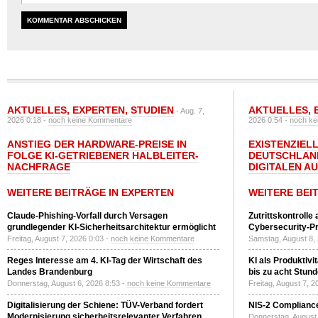
AKTUELLES
,
EXPERTEN
,
STUDIEN
AKTUELLES
,
- Aug. 7,
2026 0:18 -
noch keine Kommentare
2026 0:54 -
noch ke
ANSTIEG DER HARDWARE-PREISE IN
EXISTENZIELL
FOLGE KI-GETRIEBENER HALBLEITER-
DEUTSCHLAN
NACHFRAGE
DIGITALEN A
WEITERE BEITRÄGE IN EXPERTEN
WEITERE BEI
Claude-Phishing-Vorfall durch Versagen
Zutrittskontrolle
grundlegender KI-Sicherheitsarchitektur ermöglicht
Cybersecurity-Pri
Freitag, August 7, 2026 0:03 -
noch keine Kommentare
Samstag, August 8,
Reges Interesse am 4. KI-Tag der Wirtschaft des
KI als Produktivi
Landes Brandenburg
bis zu acht Stun
Donnerstag, August 6, 2026 8:53 -
noch keine Kommentare
Freitag, August 7, 
Digitalisierung der Schiene: TÜV-Verband fordert
NIS-2 Compliance
Modernisierung sicherheitsrelevanter Verfahren
Donnerstag, August 