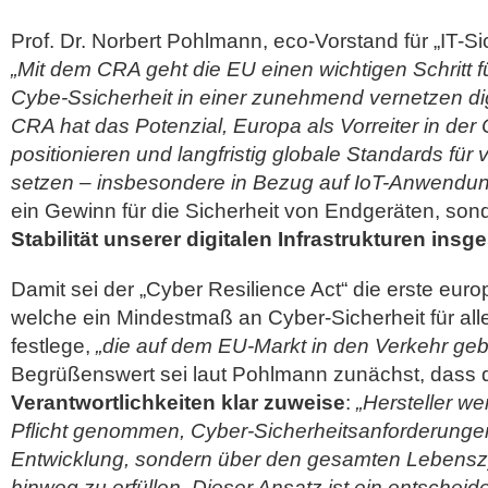
Prof. Dr. Norbert Pohlmann, eco-Vorstand für „IT-Si
„Mit dem CRA geht die EU einen wichtigen Schritt 
Cybe-Ssicherheit in einer zunehmend vernetzen dig
CRA hat das Potenzial, Europa als Vorreiter in der
positionieren und langfristig globale Standards für
setzen – insbesondere in Bezug auf IoT-Anwendun
ein Gewinn für die Sicherheit von Endgeräten, sond
Stabilität unserer digitalen Infrastrukturen insg
Damit sei der „Cyber Resilience Act“ die erste eur
welche ein Mindestmaß an Cyber-Sicherheit für all
festlege,
„die auf dem EU-Markt in den Verkehr ge
Begrüßenswert sei laut Pohlmann zunächst, dass 
Verantwortlichkeiten klar zuweise
:
„Hersteller we
Pflicht genommen, Cyber-Sicherheitsanforderungen 
Entwicklung, sondern über den gesamten Lebenszy
hinweg zu erfüllen. Dieser Ansatz ist ein entscheid