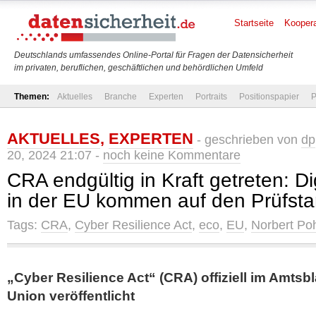
Startseite
Koopera
Deutschlands umfassendes Online-Portal für Fragen der Datensicherheit
im privaten, beruflichen, geschäftlichen und behördlichen Umfeld
Themen:
Aktuelles
Branche
Experten
Portraits
Positionspapier
P
AKTUELLES
,
EXPERTEN
- geschrieben von
dp
20, 2024 21:07 -
noch keine Kommentare
CRA endgültig in Kraft getreten: Di
in der EU kommen auf den Prüfst
Tags:
CRA
,
Cyber Resilience Act
,
eco
,
EU
,
Norbert Po
„Cyber Resilience Act“ (CRA) offiziell im Amtsb
Union veröffentlicht