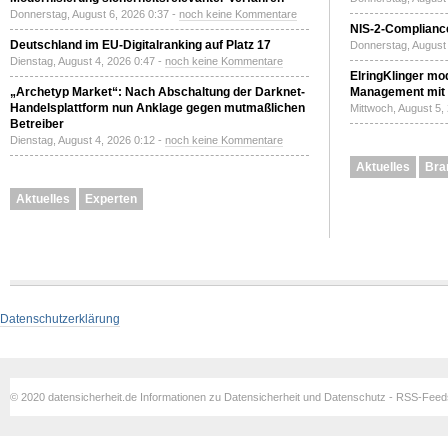
Donnerstag, August 6, 2026 0:37 -
noch keine Kommentare
NIS-2-Compliance
Deutschland im EU-Digitalranking auf Platz 17
Donnerstag, August 
Dienstag, August 4, 2026 0:47 -
noch keine Kommentare
ElringKlinger mod
„Archetyp Market“: Nach Abschaltung der Darknet-
Management mit 
Handelsplattform nun Anklage gegen mutmaßlichen
Mittwoch, August 5,
Betreiber
Dienstag, August 4, 2026 0:12 -
noch keine Kommentare
Aktuelles
Bra
Aktuelles
Experten
Datenschutzerklärung
© 2020 datensicherheit.de Informationen zu Datensicherheit und Datenschutz - RSS-Fee