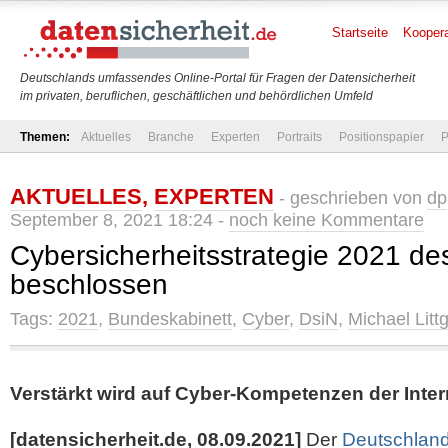
Startseite
Koopera
Deutschlands umfassendes Online-Portal für Fragen der Datensicherheit
im privaten, beruflichen, geschäftlichen und behördlichen Umfeld
Themen:
Aktuelles
Branche
Experten
Portraits
Positionspapier
P
AKTUELLES
,
EXPERTEN
- geschrieben von
dp
September 8, 2021 18:24 -
noch keine Kommentare
Cybersicherheitsstrategie 2021 d
beschlossen
Tags:
2021
,
Bundeskabinett
,
Cyber
,
DsiN
,
Michael Litt
Verstärkt wird auf Cyber-Kompetenzen der Inter
[datensicherheit.de, 08.09.2021]
Der
Deutschland 