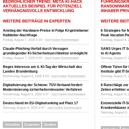
BEDROHLICHER TREND: META-KI-HACK
FÜHRUNGSKRÄ
AKTUELLES BEISPIEL FÜR POTENZIELL
RANSOMWARE
VERHÄNGNISVOLLE ENTWICKLUNG
INHABER PRI
WEITERE BEITRÄGE IN EXPERTEN
WEITERE BEI
Anstieg der Hardware-Preise in Folge KI-getriebener
6 Strategies for 
Halbleiter-Nachfrage
Peak Vacation Pe
Freitag, August 7, 2026 0:18 -
noch keine Kommentare
Sonntag, August 9, 
Claude-Phishing-Vorfall durch Versagen
SANS Urges IT S
grundlegender KI-Sicherheitsarchitektur ermöglicht
to AI Agents
Freitag, August 7, 2026 0:03 -
noch keine Kommentare
Sonntag, August 9, 
Reges Interesse am 4. KI-Tag der Wirtschaft des
Offene Türen für
Landes Brandenburg
Institute gibt I
Donnerstag, August 6, 2026 8:53 -
noch keine Kommentare
Sonntag, August 9, 
Digitalisierung der Schiene: TÜV-Verband fordert
6 Ratschläge zur
Modernisierung sicherheitsrelevanter Verfahren
Zeiten erhöhter 
Donnerstag, August 6, 2026 0:37 -
noch keine Kommentare
Sonntag, August 9, 
Deutschland im EU-Digitalranking auf Platz 17
Existenzielle IT-
Krankenhäuser zu
Dienstag, August 4, 2026 0:47 -
noch keine Kommentare
Samstag, August 8,
Aktuelles
Experten
Studien