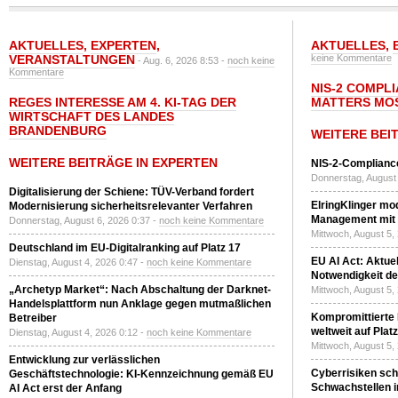
AKTUELLES
,
EXPERTEN
,
AKTUELLES
,
VERANSTALTUNGEN
keine Kommentare
- Aug. 6, 2026 8:53 -
noch keine
Kommentare
NIS-2 COMPL
REGES INTERESSE AM 4. KI-TAG DER
MATTERS MO
WIRTSCHAFT DES LANDES
BRANDENBURG
WEITERE BEI
WEITERE BEITRÄGE IN EXPERTEN
NIS-2-Compliance
Donnerstag, August 
Digitalisierung der Schiene: TÜV-Verband fordert
ElringKlinger mod
Modernisierung sicherheitsrelevanter Verfahren
Management mit 
Donnerstag, August 6, 2026 0:37 -
noch keine Kommentare
Mittwoch, August 5,
Deutschland im EU-Digitalranking auf Platz 17
EU AI Act: Aktuel
Dienstag, August 4, 2026 0:47 -
noch keine Kommentare
Notwendigkeit de
„Archetyp Market“: Nach Abschaltung der Darknet-
Mittwoch, August 5,
Handelsplattform nun Anklage gegen mutmaßlichen
Kompromittierte
Betreiber
weltweit auf Plat
Dienstag, August 4, 2026 0:12 -
noch keine Kommentare
Mittwoch, August 5,
Entwicklung zur verlässlichen
Cyberrisiken sch
Geschäftstechnologie: KI-Kennzeichnung gemäß EU
Schwachstellen i
AI Act erst der Anfang