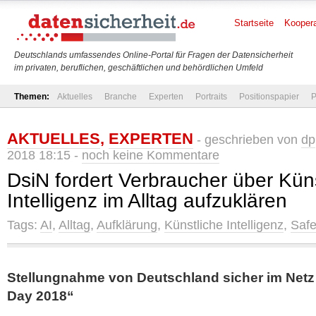
Startseite
Koopera
Deutschlands umfassendes Online-Portal für Fragen der Datensicherheit
im privaten, beruflichen, geschäftlichen und behördlichen Umfeld
Themen:
Aktuelles
Branche
Experten
Portraits
Positionspapier
P
AKTUELLES
,
EXPERTEN
- geschrieben von
dp
2018 18:15 -
noch keine Kommentare
DsiN fordert Verbraucher über Kün
Intelligenz im Alltag aufzuklären
Tags:
AI
,
Alltag
,
Aufklärung
,
Künstliche Intelligenz
,
Safe
Stellungnahme von Deutschland sicher im Netz 
Day 2018“