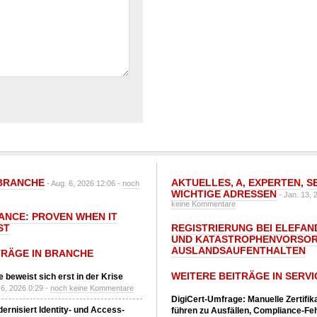
BRANCHE
AKTUELLES
,
A
,
EXPERTEN
,
S
- Aug. 6, 2026 12:06 -
noch
WICHTIGE ADRESSEN
- Jan. 13, 
keine Kommentare
IANCE: PROVEN WHEN IT
ST
REGISTRIERUNG BEI ELEFAND
UND KATASTROPHENVORSOR
AUSLANDSAUFENTHALTEN
TRÄGE IN BRANCHE
WEITERE BEITRÄGE IN SERVI
 beweist sich erst in der Krise
6, 2026 0:29 -
noch keine Kommentare
DigiCert-Umfrage: Manuelle Zertifi
ernisiert Identity- und Access-
führen zu Ausfällen, Compliance-Fe