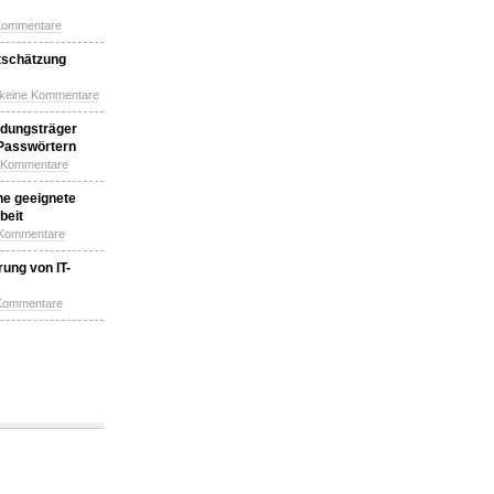
Kommentare
tschätzung
 keine Kommentare
idungsträger
 Passwörtern
e Kommentare
ne geeignete
beit
 Kommentare
ung von IT-
 Kommentare