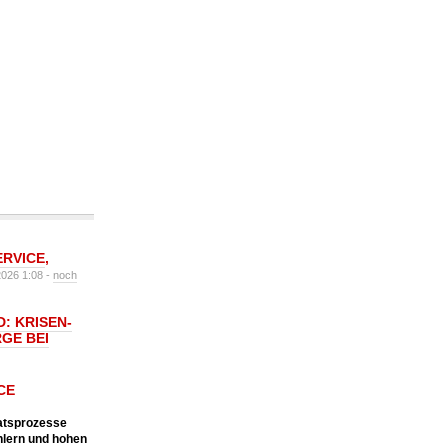
ERVICE
,
2026 1:08 -
noch
: KRISEN-
GE BEI
CE
katsprozesse
hlern und hohen