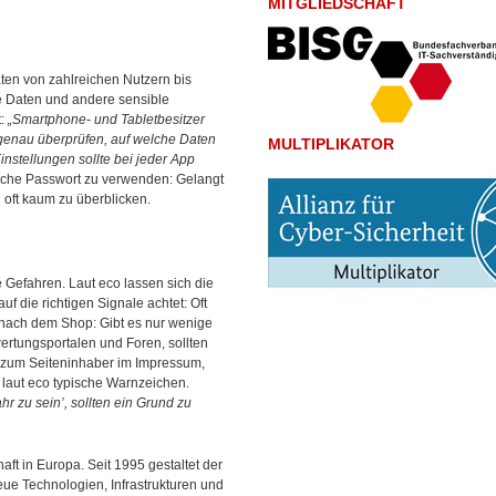
MITGLIEDSCHAFT
ten von zahlreichen Nutzern bis
e Daten und andere sensible
t:
„Smartphone- und Tabletbesitzer
 genau überprüfen, auf welche Daten
MULTIPLIKATOR
Einstellungen sollte bei jeder App
eiche Passwort zu verwenden: Gelangt
 oft kaum zu überblicken.
 Gefahren. Laut eco lassen sich die
 die richtigen Signale achtet: Oft
e nach dem Shop: Gibt es nur wenige
ertungsportalen und Foren, sollten
 zum Seiteninhaber im Impressum,
 laut eco typische Warnzeichen.
hr zu sein’, sollten ein Grund zu
aft in Europa. Seit 1995 gestaltet der
eue Technologien, Infrastrukturen und