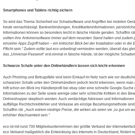
Smartphones und Tablets richtig sichern
So wird das Thema Sicherheit vor Schadsoftware und Angriffen bei mobilen Gerä
heute vernachlässigt. Bankverbindungen, Kreditkarteninformationen, persönlich
Informationen können so besonders leicht in falsche Hände geraten. Schaffrin rä
sollten ihre Antivirensoftware immer auf dem neuesten Stand halten und zudem
einzelne Apps Zugriff haben – ein kritischer Blick bei der Installation oder in die 
Pflicht sein.“
Zudem sollte laut eco unbedingt vermieden werden, überall das gl
das „Universal-Passwort“ erst einmal in falsche Hände, ist der mögliche Schaden
Schwarze Schafe unter den Onlinehändlern lassen sich leicht erkennen
Auch Phishing und Betrugsfälle sind beim Einkauf im Netz nach wie vor deutliche
schwarzen Schafe unter den Onlinehändlern jedoch leicht erkennen, wenn man auf
hilft schon ein Blick ins Händlerprofil bei ebay oder eine schnelle Google-Such
Informationen zu der Seite sowie wenige oder sehr schlechte Kritiken in den Bew
Onlineshopper skeptisch werden. Auch verdächtige Adressen und Informationen
auffällige Rechtschreibfehler und Vorkasse als einzige Bezahlungsmethode sind
Schaffrin rät:
„Auch extrem niedrige Preise, die wirken als seien sie ‚zu gut um wa
erhöhter Wachsamkeit sein.“
eco ist mit rund 700 Mitgliedsunternehmen der größte Verband der Internetwirtsch
eco Verband maßgeblich die Entwicklung des Internets in Deutschland, fördert n