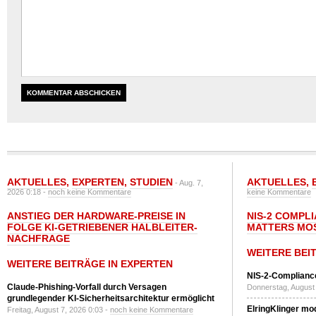
AKTUELLES
,
EXPERTEN
,
STUDIEN
AKTUELLES
,
- Aug. 7,
2026 0:18 -
noch keine Kommentare
keine Kommentare
ANSTIEG DER HARDWARE-PREISE IN
NIS-2 COMPL
FOLGE KI-GETRIEBENER HALBLEITER-
MATTERS MO
NACHFRAGE
WEITERE BEI
WEITERE BEITRÄGE IN EXPERTEN
NIS-2-Compliance
Claude-Phishing-Vorfall durch Versagen
Donnerstag, August 
grundlegender KI-Sicherheitsarchitektur ermöglicht
ElringKlinger mod
Freitag, August 7, 2026 0:03 -
noch keine Kommentare