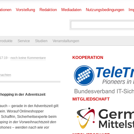
tionen
Vorstellung
Redaktion
Mediadaten
Nutzungsbedingungen
Im
rodukte
Service
Studien
Veranstaltungen
KOOPERATION
17:19 -
noch keine Kommentare
nachten
opping in der Adventszeit
MITGLIEDSCHAFT
ch – gerade in der Adventszeit gilt
ein. Worauf Onlineshopper
Schaffrin, Sicherheitsexperte beim
pping in der Vorweihnachtszeit den
tphones – werden nach wie vor