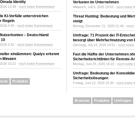
Omada Identity
Verlusten im Unternehmen
 2026 13:49 -
noch keine Kommentare
Mittwoch, Juli 9, 2025 19:03 -
noch keine 
le KI-Vorfälle unterstreichen
Threat Hunting: Bedeutung und Wer
r Regeln
steigt
 2026 0:45 -
noch keine Kommentare
Montag, Dezember 21, 2020 21:46 -
noch
 Nutzerkonten – Deutschland
Umfrage: 71 Prozent der IT-Entsche
z 10
besorgt über Mehrfachnutzung von
 2026 0:32 -
noch keine Kommentare
Dienstag, Juli 14, 2020 14:51 -
noch kein
neller eindämmen: Qualys erkennt
Fast die Hälfte der Unternehmen oh
n Minuten
Sicherheitsrichtlinien für Remote-Ar
 2026 15:22 -
noch keine Kommentare
Montag, Juni 29, 2020 16:22 -
noch keine
Umfrage: Bedeutung der Konsolidier
Sicherheitslösungen
nche
Produkte
Freitag, Juni 12, 2020 15:30 -
noch keine
Branche
Produkte
Umfragen