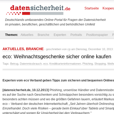
Startseite
Koopera
Deutschlands umfassendes Online-Portal für Fragen der Datensicherheit
im privaten, beruflichen, geschäftlichen und behördlichen Umfeld
Themen:
Aktuelles
Branche
Experten
Portraits
Positionspapier
P
AKTUELLES
,
BRANCHE
- geschrieben von
cp
am Dienstag, Dezember 10, 2013 
eco: Weihnachtsgeschenke sicher online kaufen
Tags:
Betrug
,
Datenmissbrauch
,
eco
,
Kreditkarteninformationen
,
Phishing
,
Shopping
,
Weih
Experten vom eco Verband geben Tipps zum sicheren und bequemen Onlinesh
[datensicherheit.de, 10.12.2013]
Phishing, unseriöse Händler und Datenmissbrau
es auf der Suche nach Geschenken und Schnäppchen besonders vorsichtig zu s
besonders achten müssen und wo die größten Gefahren lauern, erläutert Markus 
eco – Verband der deutschen Internetwirtschaft:
„Seit Jahren überholt Onlinesho
Einzelhandel. Doch viele Risiken – gerade beim Einkauf über Tablets und Smar
unterschätzt und sorgen für Unsicherheit bei den Verbrauchern.“