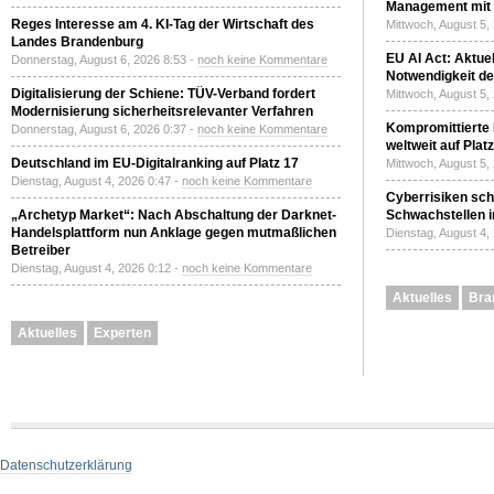
Management mit 
Reges Interesse am 4. KI-Tag der Wirtschaft des
Mittwoch, August 5,
Landes Brandenburg
EU AI Act: Aktuel
Donnerstag, August 6, 2026 8:53 -
noch keine Kommentare
Notwendigkeit de
Digitalisierung der Schiene: TÜV-Verband fordert
Mittwoch, August 5,
Modernisierung sicherheitsrelevanter Verfahren
Kompromittierte
Donnerstag, August 6, 2026 0:37 -
noch keine Kommentare
weltweit auf Plat
Deutschland im EU-Digitalranking auf Platz 17
Mittwoch, August 5,
Dienstag, August 4, 2026 0:47 -
noch keine Kommentare
Cyberrisiken sch
„Archetyp Market“: Nach Abschaltung der Darknet-
Schwachstellen i
Handelsplattform nun Anklage gegen mutmaßlichen
Dienstag, August 4,
Betreiber
Dienstag, August 4, 2026 0:12 -
noch keine Kommentare
Aktuelles
Bra
Aktuelles
Experten
Datenschutzerklärung