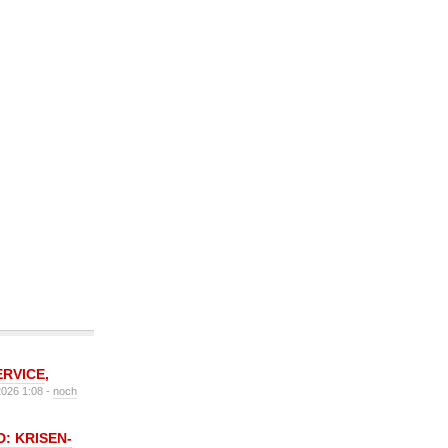
ERVICE
,
2026 1:08 -
noch
: KRISEN-