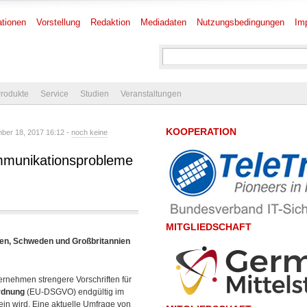
tionen
Vorstellung
Redaktion
Mediadaten
Nutzungsbedingungen
Im
rodukte
Service
Studien
Veranstaltungen
KOOPERATION
er 18, 2017 16:12 -
noch keine
mmunikationsprobleme
MITGLIEDSCHAFT
den, Schweden und Großbritannien
nehmen strengere Vorschriften für
rdnung
(EU-DSGVO) endgültig im
ein wird. Eine aktuelle Umfrage von