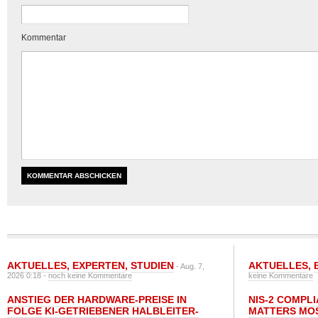
Kommentar
AKTUELLES
,
EXPERTEN
,
STUDIEN
AKTUELLES
,
- Aug. 7,
2026 0:18 -
noch keine Kommentare
keine Kommentare
ANSTIEG DER HARDWARE-PREISE IN
NIS-2 COMPL
FOLGE KI-GETRIEBENER HALBLEITER-
MATTERS MO