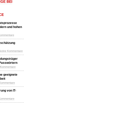
GE BEI
CE
katsprozesse
hlern und hohen
Kommentare
tschätzung
 keine Kommentare
idungsträger
 Passwörtern
e Kommentare
ne geeignete
beit
 Kommentare
ung von IT-
 Kommentare