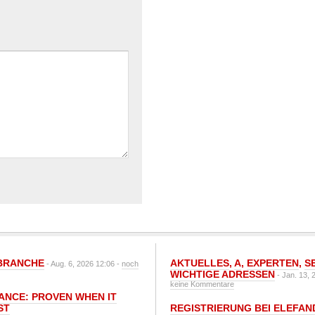
BRANCHE
AKTUELLES
,
A
,
EXPERTEN
,
S
- Aug. 6, 2026 12:06 -
noch
WICHTIGE ADRESSEN
- Jan. 13, 
keine Kommentare
IANCE: PROVEN WHEN IT
ST
REGISTRIERUNG BEI ELEFAND