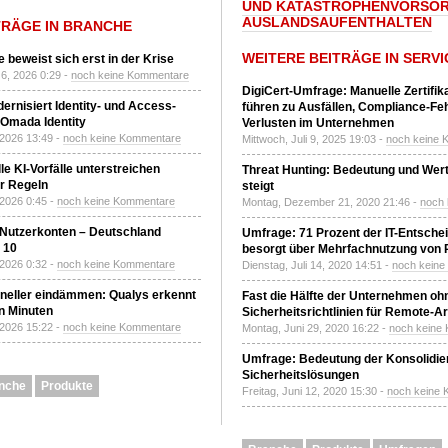
UND KATASTROPHENVORSOR
AUSLANDSAUFENTHALTEN
TRÄGE IN BRANCHE
WEITERE BEITRÄGE IN SERVI
 beweist sich erst in der Krise
6, 2026 0:29 -
noch keine Kommentare
DigiCert-Umfrage: Manuelle Zertifi
ernisiert Identity- und Access-
führen zu Ausfällen, Compliance-Fe
Omada Identity
Verlusten im Unternehmen
 2026 13:49 -
noch keine Kommentare
Mittwoch, Juli 9, 2025 19:03 -
noch keine 
le KI-Vorfälle unterstreichen
Threat Hunting: Bedeutung und Wer
r Regeln
steigt
 2026 0:45 -
noch keine Kommentare
Montag, Dezember 21, 2020 21:46 -
noch
 Nutzerkonten – Deutschland
Umfrage: 71 Prozent der IT-Entsche
z 10
besorgt über Mehrfachnutzung von
 2026 0:32 -
noch keine Kommentare
Dienstag, Juli 14, 2020 14:51 -
noch kein
neller eindämmen: Qualys erkennt
Fast die Hälfte der Unternehmen oh
n Minuten
Sicherheitsrichtlinien für Remote-Ar
 2026 15:22 -
noch keine Kommentare
Montag, Juni 29, 2020 16:22 -
noch keine
Umfrage: Bedeutung der Konsolidier
Sicherheitslösungen
nche
Produkte
Freitag, Juni 12, 2020 15:30 -
noch keine