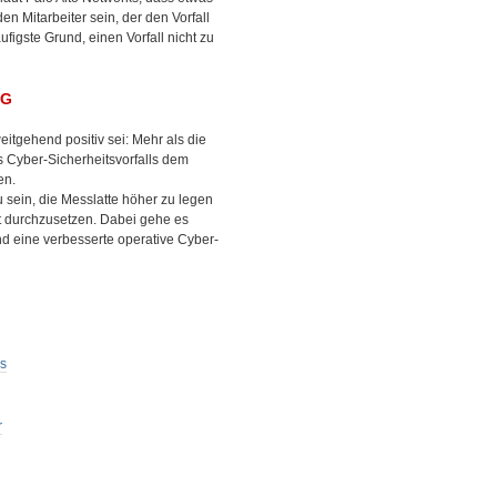
 Mitarbeiter sein, der den Vorfall
figste Grund, einen Vorfall nicht zu
NG
eitgehend positiv sei: Mehr als die
 Cyber-Sicherheitsvorfalls dem
en.
u sein, die Messlatte höher zu legen
nt durchzusetzen. Dabei gehe es
nd eine verbesserte operative Cyber-
ls
r