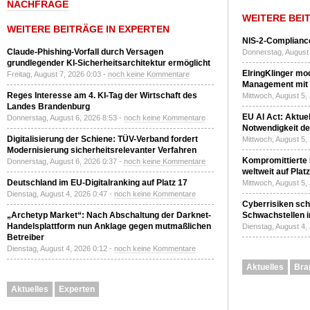
NACHFRAGE
WEITERE BEI
WEITERE BEITRÄGE IN EXPERTEN
NIS-2-Compliance
Claude-Phishing-Vorfall durch Versagen
Donnerstag, August 
grundlegender KI-Sicherheitsarchitektur ermöglicht
ElringKlinger mod
Freitag, August 7, 2026 0:03 -
noch keine Kommentare
Management mit 
Reges Interesse am 4. KI-Tag der Wirtschaft des
Mittwoch, August 5,
Landes Brandenburg
EU AI Act: Aktuel
Donnerstag, August 6, 2026 8:53 -
noch keine Kommentare
Notwendigkeit de
Digitalisierung der Schiene: TÜV-Verband fordert
Mittwoch, August 5,
Modernisierung sicherheitsrelevanter Verfahren
Kompromittierte
Donnerstag, August 6, 2026 0:37 -
noch keine Kommentare
weltweit auf Plat
Deutschland im EU-Digitalranking auf Platz 17
Mittwoch, August 5,
Dienstag, August 4, 2026 0:47 -
noch keine Kommentare
Cyberrisiken sch
„Archetyp Market“: Nach Abschaltung der Darknet-
Schwachstellen i
Handelsplattform nun Anklage gegen mutmaßlichen
Dienstag, August 4,
Betreiber
Dienstag, August 4, 2026 0:12 -
noch keine Kommentare
Aktuelles
Bra
Aktuelles
Experten