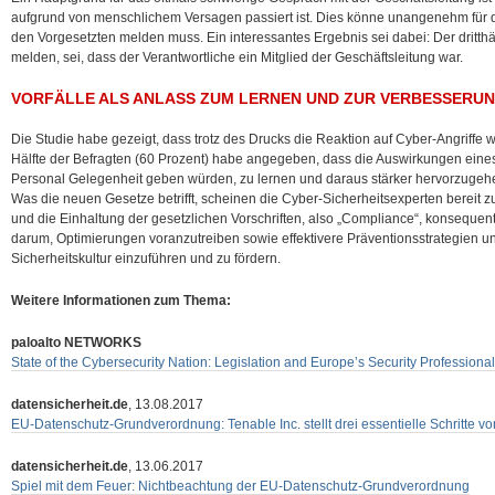
aufgrund von menschlichem Versagen passiert ist. Dies könne unangenehm für den
den Vorgesetzten melden muss. Ein interessantes Ergebnis sei dabei: Der dritthäu
melden, sei, dass der Verantwortliche ein Mitglied der Geschäftsleitung war.
VORFÄLLE ALS ANLASS ZUM LERNEN UND ZUR VERBESSERU
Die Studie habe gezeigt, dass trotz des Drucks die Reaktion auf Cyber-Angriffe w
Hälfte der Befragten (60 Prozent) habe angegeben, dass die Auswirkungen eines
Personal Gelegenheit geben würden, zu lernen und daraus stärker hervorzugeh
Was die neuen Gesetze betrifft, scheinen die Cyber-Sicherheitsexperten bereit z
und die Einhaltung der gesetzlichen Vorschriften, also „Compliance“, konseque
darum, Optimierungen voranzutreiben sowie effektivere Präventionsstrategien u
Sicherheitskultur einzuführen und zu fördern.
Weitere Informationen zum Thema:
paloalto NETWORKS
State of the Cybersecurity Nation: Legislation and Europe’s Security Professiona
datensicherheit.de
, 13.08.2017
EU-Datenschutz-Grundverordnung: Tenable Inc. stellt drei essentielle Schritte vo
datensicherheit.de
, 13.06.2017
Spiel mit dem Feuer: Nichtbeachtung der EU-Datenschutz-Grundverordnung