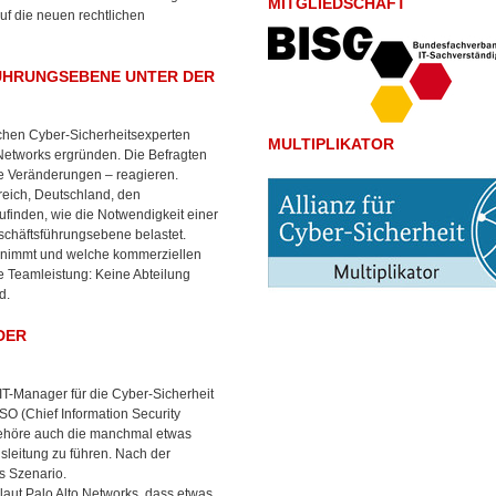
MITGLIEDSCHAFT
uf die neuen rechtlichen
ÜHRUNGSEBENE UNTER DER
chen Cyber-Sicherheitsexperten
MULTIPLIKATOR
 Networks ergründen. Die Befragten
e Veränderungen – reagieren.
reich, Deutschland, den
finden, wie die Notwendigkeit einer
schäftsführungsebene belastet.
bernimmt und welche kommerziellen
e Teamleistung: Keine Abteilung
d.
DER
IT-Manager für die Cyber-Sicherheit
ISO (Chief Information Security
u gehöre auch die manchmal etwas
leitung zu führen. Nach der
s Szenario.
 laut Palo Alto Networks, dass etwas