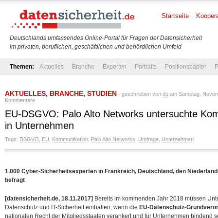
Startseite
Koopera
Deutschlands umfassendes Online-Portal für Fragen der Datensicherheit
im privaten, beruflichen, geschäftlichen und behördlichen Umfeld
Themen:
Aktuelles
Branche
Experten
Portraits
Positionspapier
P
AKTUELLES
,
BRANCHE
,
STUDIEN
- geschrieben von
dp
am Samstag, Novemb
Kommentare
EU-DSGVO: Palo Alto Networks untersuchte Ko
in Unternehmen
Tags:
DSGVO
,
EU
,
Kommunikation
,
Palo Alto Networks
,
Umfrage
,
Unternehmen
1.000 Cyber-Sicherheitsexperten in Frankreich, Deutschland, den Niederlan
befragt
[datensicherheit.de, 18.11.2017]
Bereits im kommenden Jahr 2018 müssen Unter
Datenschutz und IT-Sicherheit einhalten, wenn die
EU-Datenschutz-Grundvero
nationalen Recht der Mitgliedsstaaten verankert und für Unternehmen bindend s