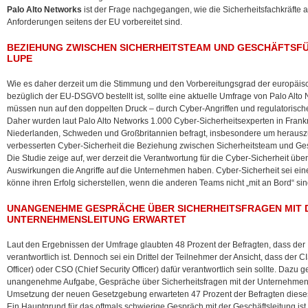
Palo Alto Networks
ist der Frage nachgegangen, wie die Sicherheitsfachkräfte a
Anforderungen seitens der
EU vorbereitet sind.
BEZIEHUNG ZWISCHEN SICHERHEITSTEAM UND GESCHÄFTSF
LUPE
Wie es daher derzeit um die Stimmung und den Vorbereitungsgrad der europäis
bezüglich der EU-DSGVO bestellt ist, sollte eine aktuelle Umfrage von Palo Alto
müssen nun auf den doppelten Druck – durch Cyber-Angriffen und regulatorisch
Daher wurden laut Palo Alto Networks 1.000 Cyber-Sicherheitsexperten in Frank
Niederlanden, Schweden und Großbritannien befragt, insbesondere um herauszu
verbesserten Cyber-Sicherheit die Beziehung zwischen Sicherheitsteam und Ge
Die Studie zeige auf, wer derzeit die Verantwortung für die Cyber-Sicherheit ü
Auswirkungen die Angriffe auf die Unternehmen haben. Cyber-Sicherheit sei ein
könne ihren Erfolg sicherstellen, wenn die anderen Teams nicht „mit an Bord“ sin
UNANGENEHME GESPRÄCHE ÜBER SICHERHEITSFRAGEN MIT 
UNTERNEHMENSLEITUNG ERWARTET
Laut den Ergebnissen der Umfrage glaubten 48 Prozent der Befragten, dass der 
verantwortlich ist. Dennoch sei ein Drittel der Teilnehmer der Ansicht, dass der C
Officer) oder CSO (Chief Security Officer) dafür verantwortlich sein sollte. Daz
unangenehme Aufgabe, Gespräche über Sicherheitsfragen mit der Unternehmens
Umsetzung der neuen Gesetzgebung erwarteten 47 Prozent der Befragten diese
Ein Hauptgrund für das oftmals schwierige Gespräch mit der Geschäftsleitung ist