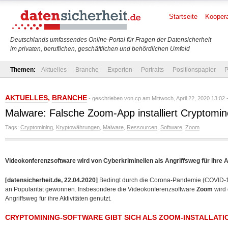
Startseite
Koopera
Deutschlands umfassendes Online-Portal für Fragen der Datensicherheit
im privaten, beruflichen, geschäftlichen und behördlichen Umfeld
Themen:
Aktuelles
Branche
Experten
Portraits
Positionspapier
P
AKTUELLES
,
BRANCHE
- geschrieben von
cp
am Mittwoch, April 22, 2020 13:02 
Malware: Falsche Zoom-App installiert Cryptomin
Tags:
Cryptomining
,
Kryptowährungen
,
Malware
,
Ressourcen
,
Software
,
Zoom
Videokonferenzsoftware wird von Cyberkriminellen als Angriffsweg für ihre A
[datensicherheit.de, 22.04.2020]
Bedingt durch die Corona-Pandemie (COVID-
an Popularität gewonnen. Insbesondere die Videokonferenzsoftware
Zoom
wird 
Angriffsweg für ihre
Aktivitäten genutzt.
CRYPTOMINING-SOFTWARE GIBT SICH ALS ZOOM-INSTALLATI