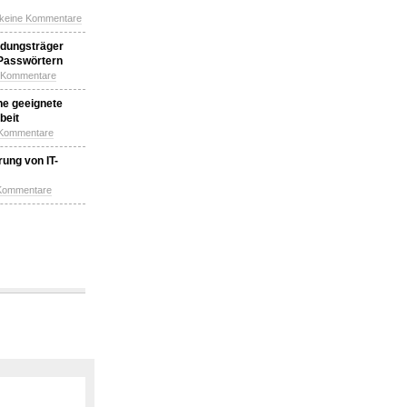
 keine Kommentare
idungsträger
 Passwörtern
e Kommentare
ne geeignete
beit
 Kommentare
ung von IT-
 Kommentare