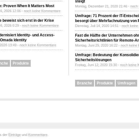
steigt
: Proven When It Matters Most
Montag, Dezember 21, 2020 21:46 -
noch
6, 2026 12:06 -
noch keine Kommentare
Umfrage: 71 Prozent der IT-Entsche
 beweist sich erst in der Krise
besorgt über Mehrfachnutzung von
6, 2026 0:29 -
noch keine Kommentare
Dienstag, Juli 14, 2020 14:51 -
noch kein
ernisiert Identity- und Access-
Fast die Hälfte der Unternehmen oh
Omada Identity
Sicherheitsrichtlinien für Remote-Ar
 2026 13:49 -
noch keine Kommentare
Montag, Juni 29, 2020 16:22 -
noch keine
Umfrage: Bedeutung der Konsolidier
Sicherheitslösungen
nche
Produkte
Freitag, Juni 12, 2020 15:30 -
noch keine
Branche
Produkte
Umfragen
ds der
Einträge
und
Kommentare
.