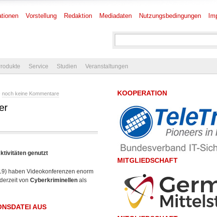
tionen
Vorstellung
Redaktion
Mediadaten
Nutzungsbedingungen
Im
rodukte
Service
Studien
Veranstaltungen
KOOPERATION
-
noch keine Kommentare
er
ktivitäten genutzt
MITGLIEDSCHAFT
19) haben Videokonferenzen enorm
derzeit von
Cyberkriminellen
als
ONSDATEI AUS