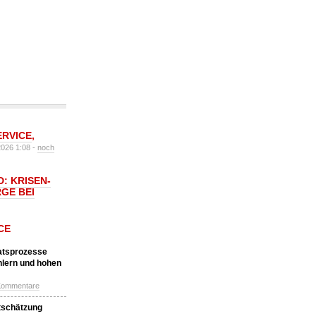
ERVICE
,
2026 1:08 -
noch
: KRISEN-
GE BEI
CE
katsprozesse
hlern und hohen
Kommentare
tschätzung