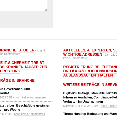
BRANCHE
,
STUDIEN
AKTUELLES
,
A
,
EXPERTEN
,
S
- Aug. 8,
ine Kommentare
WICHTIGE ADRESSEN
- Jan. 13, 
keine Kommentare
E IT-SICHERHEIT TREIBT
DS KRANKENHÄUSER ZUR
REGISTRIERUNG BEI ELEFAND
UFRÜSTUNG
UND KATASTROPHENVORSOR
AUSLANDSAUFENTHALTEN
TRÄGE IN BRANCHE
WEITERE BEITRÄGE IN SERVI
 als Governance- und
orität
DigiCert-Umfrage: Manuelle Zertifi
führen zu Ausfällen, Compliance-Fe
 2026 0:51 -
noch keine Kommentare
Verlusten im Unternehmen
tätstreiber: Beschäftigte gewinnen
Mittwoch, Juli 9, 2025 19:03 -
noch keine 
den pro Woche
Threat Hunting: Bedeutung und Wer
2026 14:36 -
noch keine Kommentare