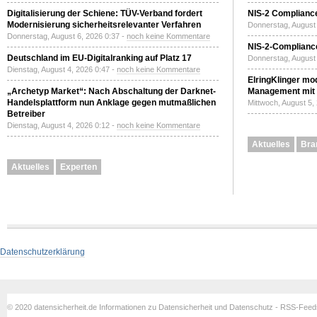
Digitalisierung der Schiene: TÜV-Verband fordert
NIS-2 Compliance
Modernisierung sicherheitsrelevanter Verfahren
Donnerstag, August 
Donnerstag, August 6, 2026 0:37 -
noch keine Kommentare
NIS-2-Compliance
Deutschland im EU-Digitalranking auf Platz 17
Donnerstag, August 
Dienstag, August 4, 2026 0:47 -
noch keine Kommentare
ElringKlinger mod
„Archetyp Market“: Nach Abschaltung der Darknet-
Management mit 
Handelsplattform nun Anklage gegen mutmaßlichen
Mittwoch, August 5,
Betreiber
Dienstag, August 4, 2026 0:12 -
noch keine Kommentare
Aktuelles
Bra
Aktuelles
Experten
Datenschutzerklärung
© 2020 datensicherheit.de Informationen zu Datensicherheit und Datenschutz - RSS-Fee