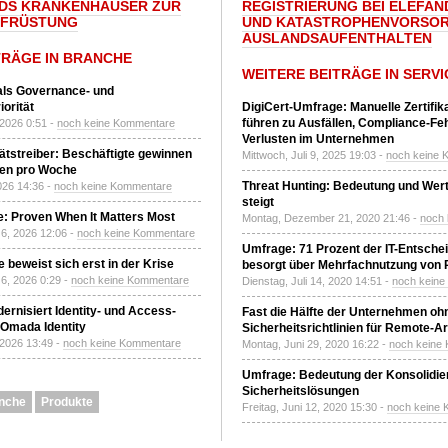
DS KRANKENHÄUSER ZUR
REGISTRIERUNG BEI ELEFAND
UFRÜSTUNG
UND KATASTROPHENVORSOR
AUSLANDSAUFENTHALTEN
TRÄGE IN BRANCHE
WEITERE BEITRÄGE IN SERVI
 als Governance- und
orität
DigiCert-Umfrage: Manuelle Zertifi
führen zu Ausfällen, Compliance-Fe
 2026 0:51 -
noch keine Kommentare
Verlusten im Unternehmen
tätstreiber: Beschäftigte gewinnen
Mittwoch, Juli 9, 2025 19:03 -
noch keine 
den pro Woche
Threat Hunting: Bedeutung und Wer
2026 14:36 -
noch keine Kommentare
steigt
: Proven When It Matters Most
Montag, Dezember 21, 2020 21:46 -
noch
6, 2026 12:06 -
noch keine Kommentare
Umfrage: 71 Prozent der IT-Entsche
 beweist sich erst in der Krise
besorgt über Mehrfachnutzung von
6, 2026 0:29 -
noch keine Kommentare
Dienstag, Juli 14, 2020 14:51 -
noch kein
ernisiert Identity- und Access-
Fast die Hälfte der Unternehmen oh
Omada Identity
Sicherheitsrichtlinien für Remote-Ar
 2026 13:49 -
noch keine Kommentare
Montag, Juni 29, 2020 16:22 -
noch keine
Umfrage: Bedeutung der Konsolidier
Sicherheitslösungen
nche
Produkte
Freitag, Juni 12, 2020 15:30 -
noch keine