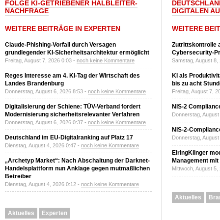
FOLGE KI-GETRIEBENER HALBLEITER-
DEUTSCHLAN
NACHFRAGE
DIGITALEN A
WEITERE BEITRÄGE IN EXPERTEN
WEITERE BEI
Claude-Phishing-Vorfall durch Versagen
Zutrittskontrolle
grundlegender KI-Sicherheitsarchitektur ermöglicht
Cybersecurity-Pri
Freitag, August 7, 2026 0:03 -
noch keine Kommentare
Samstag, August 8,
Reges Interesse am 4. KI-Tag der Wirtschaft des
KI als Produktivi
Landes Brandenburg
bis zu acht Stun
Donnerstag, August 6, 2026 8:53 -
noch keine Kommentare
Freitag, August 7, 
Digitalisierung der Schiene: TÜV-Verband fordert
NIS-2 Compliance
Modernisierung sicherheitsrelevanter Verfahren
Donnerstag, August 
Donnerstag, August 6, 2026 0:37 -
noch keine Kommentare
NIS-2-Compliance
Deutschland im EU-Digitalranking auf Platz 17
Donnerstag, August 
Dienstag, August 4, 2026 0:47 -
noch keine Kommentare
ElringKlinger mod
„Archetyp Market“: Nach Abschaltung der Darknet-
Management mit 
Handelsplattform nun Anklage gegen mutmaßlichen
Mittwoch, August 5,
Betreiber
Dienstag, August 4, 2026 0:12 -
noch keine Kommentare
Aktuelles
Bra
Aktuelles
Experten