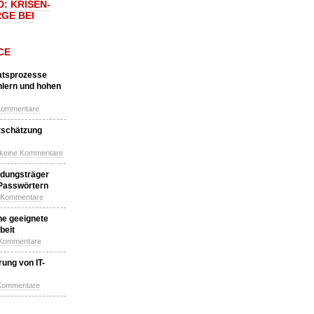
: KRISEN-
GE BEI
CE
katsprozesse
hlern und hohen
Kommentare
tschätzung
 keine Kommentare
idungsträger
 Passwörtern
e Kommentare
ne geeignete
beit
 Kommentare
ung von IT-
 Kommentare