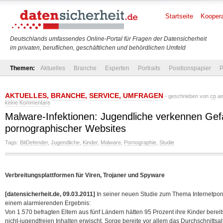
Startseite
Koopera
Deutschlands umfassendes Online-Portal für Fragen der Datensicherheit
im privaten, beruflichen, geschäftlichen und behördlichen Umfeld
Themen:
Aktuelles
Branche
Experten
Portraits
Positionspapier
P
AKTUELLES
,
BRANCHE
,
SERVICE
,
UMFRAGEN
- geschrieben von
cp
am
keine Kommentare
Malware-Infektionen: Jugendliche verkennen Gef
pornographischer Websites
Tags:
BitDefender
,
Jugendliche
,
Kinder
,
Malware
,
Pornographie
,
Studie
Verbreitungsplattformen für Viren, Trojaner und Spyware
[datensicherheit.de, 09.03.2011]
In seiner neuen Studie zum Thema Internetpo
einem alarmierenden Ergebnis:
Von 1.570 befragten Eltern aus fünf Ländern hätten 95 Prozent ihre Kinder bere
nicht-jugendfreien Inhalten erwischt. Sorge bereite vor allem das Durchschnittsal