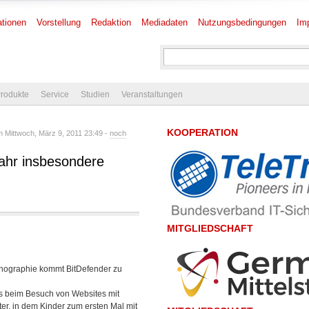
tionen
Vorstellung
Redaktion
Mediadaten
Nutzungsbedingungen
Im
rodukte
Service
Studien
Veranstaltungen
KOOPERATION
 Mittwoch, März 9, 2011 23:49 -
noch
ahr insbesondere
MITGLIEDSCHAFT
rnographie kommt BitDefender zu
its beim Besuch von Websites mit
ter, in dem Kinder zum ersten Mal mit