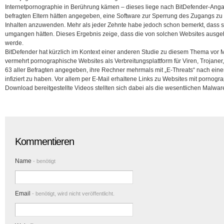
Internetpornographie in Berührung kämen – dieses liege nach BitDefender-Anga
befragten Eltern hätten angegeben, eine Software zur Sperrung des Zugangs zu
Inhalten anzuwenden.
Mehr als jeder Zehnte habe jedoch schon bemerkt, dass 
umgangen hätten. Dieses Ergebnis zeige, dass die von solchen Websites ausge
werde.
BitDefender hat kürzlich im Kontext einer anderen Studie zu diesem Thema vor 
vermehrt pornographische Websites als Verbreitungsplattform für Viren, Trojaner
63 aller Befragten angegeben, ihre Rechner mehrmals mit „E-Threats“ nach einem 
infiziert zu haben. Vor allem per E-Mail erhaltene Links zu Websites mit pornog
Download bereitgestellte Videos stellten sich dabei als die wesentlichen Malwar
Kommentieren
Name
- benötigt
Email
- benötigt, wird nicht veröffentlicht.