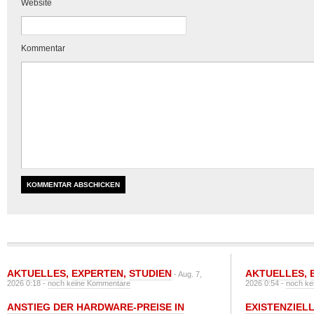
Website
Kommentar
AKTUELLES
,
EXPERTEN
,
STUDIEN
AKTUELLES
,
- Aug. 7,
2026 0:18 -
noch keine Kommentare
2026 0:54 -
noch ke
ANSTIEG DER HARDWARE-PREISE IN
EXISTENZIELL